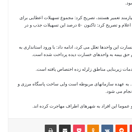
 واحد خسارت دیده نیز نیازمند تعمیر هستند، تصریح کرد: مجموع تسهیلات اعطایی برای
بازسازی مناطق زلزله زده قطور را ۵۱۳ میلیارد تومان اعلام و تصریح کرد: تاکنون ۵۰ درصد این تسهیلات جذب و در
خسارت این واحدها تعلل می کرد، ادامه داد: با ورود استانداری به
… به عهده سازمانهای مربوطه است ولی ساخت پاسگاه مرزی و
نجام می شود.
 و عموما این افراد به شهرهای اطراف مهاجرت کرده اند.
‫پین‌ترست
‫رددیت
‫VKontakte
‫Odnoklassniki
پاکت
اشتراک گذاری از طریق ایمیل
چاپ