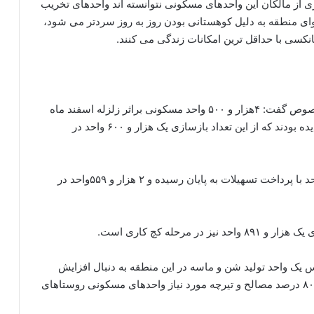
ی از مالکان این واحدهای مسکونی نتوانسته اند واحدهای تخریب
هوای منطقه به دلیل کوهستانی بودن روز به روز سردتر می شود،
کانکسی با حداقل ترین امکانات زندگی می کنند.
معاون امور عمرانی استاندار آذربایجان غربی در این خصوص گفت: ۴هزار و ۵۰۰ واحد مسکونی براثر زلزله اسفند ماه
سال گذشته در تعداد ۲۸ روستا و شهر قطور خسارت دیده بودند که از این تعداد بازسازی یک هزار و ۶۰۰ واحد در
آیدین رحمانی اظهار داشت: تا کنون یک هزار و ۸۰۵ واحد با پرداخت تسهیلات به پایان رسیده و ۲ هزار و ۵۵۹واحد در
رحله کچ کاری است.
 یک واحد تولید شن و ماسه در این منطقه به دنبال افزایش
قیمت مصالح در بازار خبر داد و گفت: این واحد تاکنون ۸۰ درصد مصالح و تیرچه مورد نیاز واحدهای مسکونی روستاهای