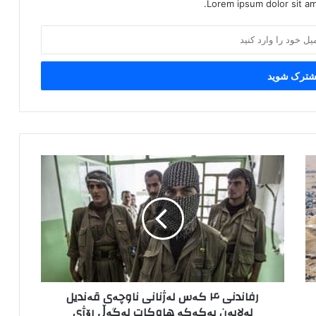
Lorem ipsum dolor sit am
ر
ف
ا
ن
د
ن
ی
۴
ک
رفاندنی ۴ کەس لەژنانی ناوچەی قەندیل
ە
لەلایەن پەکەکە هاوکات لەگەڵ رۆژی
س