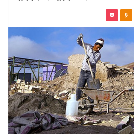
‫VKonta
‫Odnoklassniki
پاکت