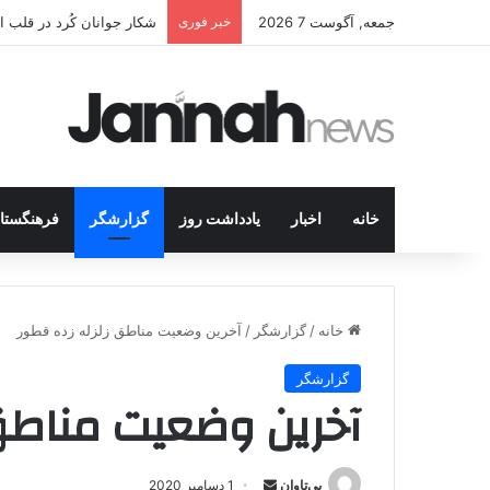
جمعه, آگوست 7 2026
خبر فوری
انتشار متن 12 ماده‌ای توافق نهایی بین ترکیه و پ.ک.ک
خانه
اخبار
یادداشت روز
گزارشگر
فرهنگستا
خانه
/
گزارشگر
/
آخرین وضعیت مناطق زلزله زده قطور
گزارشگر
آخرین وضعیت مناطق 
بی‌تاوان
ا
1 دسامبر 2020