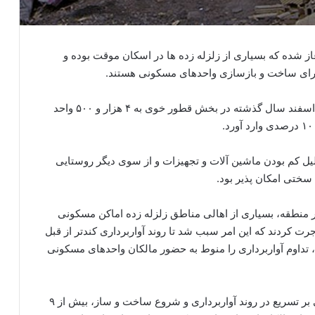
از شده که بسیاری از زلزله زده ها در اسکان موقت بوده و
جرای ساخت و بازسازی واحدهای مسکونی هستند.
به گزارش انجمن بی تاوان، زلزله ۵٫۷ و ۵٫۹ ریشتری ۴ اسفند سال گذشته در بخش قطور خوی به ۴ هزار و ۵۰۰ واحد
لیل کم بودن ماشین آلات و تجهیزات و از سوی دیگر روستایی
سختی امکان پذیر بود.
در منطقه، بسیاری از اهالی مناطق زلزله زده اماکن مسکونی
رت کردند که این امر سبب شد تا روند آواربرداری کندتر از قبل
، تداوم آواربرداری را منوط به حضور مالکان واحدهای مسکونی
علیرغم تذکرهای فراوان استاندار آذربایجان غربی مبنی بر تسریع در روند آواربرداری و شروع ساخت و ساز، بیش از ۹