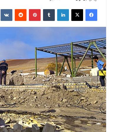
ر
فیس بوک
X
لینکدین
‫تامبلر
‫پین‌ترست
‫رددیت
kte
س
ا
ل
ا
ی
م
ی
ل