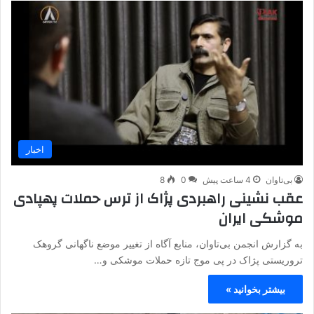
اخبار
بی‌تاوان
4 ساعت پیش
0
8
عقب نشینی راهبردی پژاک از ترس حملات پهپادی
موشکی ایران
به گزارش انجمن بی‌تاوان، منابع آگاه از تغییر موضع ناگهانی گروهک
تروریستی پژاک در پی موج تازه حملات موشکی و…
بیشتر بخوانید »