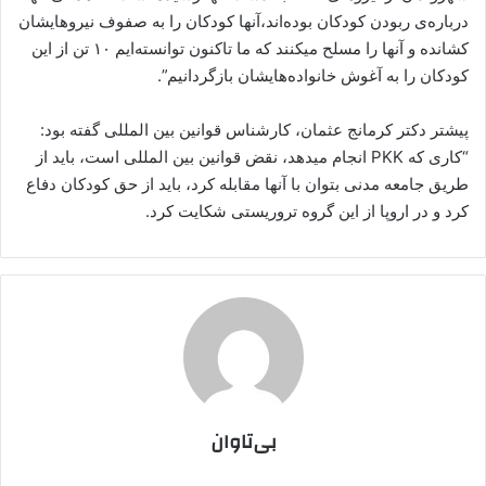
دربارەی ربودن کودکان بودەاند،آنها کودکان را بە صفوف نیروهایشان
کشاندە و آنها را مسلح میکنند که ما تاکنون توانستەایم ١٠ تن از این
کودکان را بە آغوش خانوادەهایشان بازگردانیم”.
پیشتر دکتر کرمانج عثمان، کارشناس قوانین بین المللی گفته بود:
“کاری که PKK انجام میدهد، نقض قوانین بین المللی است، باید از
طریق جامعە مدنی بتوان با آنها مقابلە کرد، باید از حق کودکان دفاع
کرد و در اروپا از این گروه تروریستی شکایت کرد.
بی‌تاوان