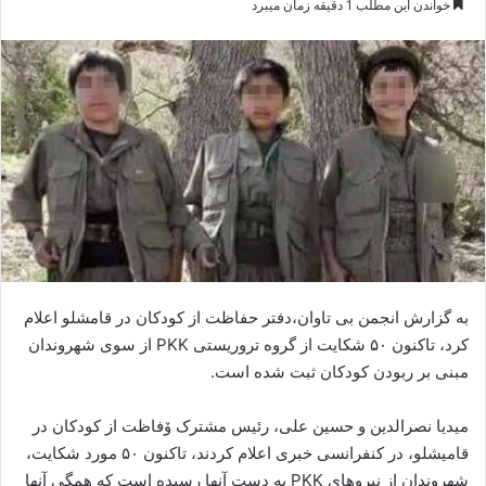
خواندن این مطلب 1 دقیقه زمان میبرد
س
ا
ل
ا
ی
م
ی
ل
به گزارش انجمن بی تاوان،‌دفتر حفاظت از کودکان در قامشلو اعلام
کرد، تاکنون ۵٠ شکایت از گروه تروریستی PKK از سوی شهروندان
مبنی بر ربودن کودکان ثبت شدە است.
میدیا نصرالدین و حسین علی، رئیس مشترک ۆفاظت از کودکان در
قامیشلو، در کنفرانسی خبری اعلام کردند، تاکنون ۵٠ مورد شکایت،
شهروندان از نیروهای PKK بە دست آنها رسیدە است کە همگی آنها