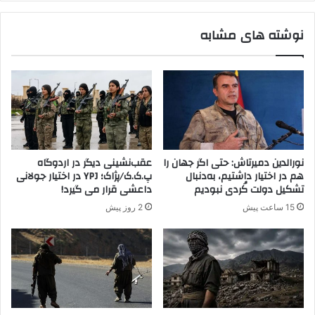
و
ه
ر
ن
نوشته های مشابه
ی
گ
س
م
ت
ر
ی
ز
پ
ی
.
م
ک
ر
.
ی
ک
و
نورالدین دمیرتاش: حتی اگر جهان را
عقب‌نشینی دیگر در اردوگاه
ب
ا
هم در اختیار داشتیم، به‌دنبال
پ.ک.ک/پژاک؛ YPJ در اختیار جولانی
ه
ن
تشکیل دولت کُردی نبودیم
داعشی قرار می گیرد!
ه
15 ساعت پیش
2 روز پیش
ل
ا
ک
ت
ر
س
ی