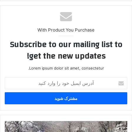
With Product You Purchase
Subscribe to our mailing list to
get the new updates!
Lorem ipsum dolor sit amet, consectetur.
آ
د
ر
س
ا
ی
م
ی
ی
ل
ک