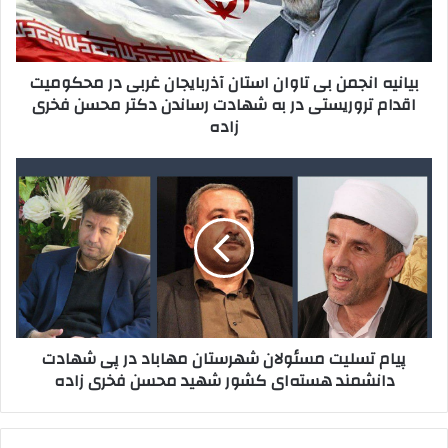
ا
ا
و
ن
ا
ج
بیانیه انجمن بی تاوان استان آذربایجان غربی در محکومیت
ر
م
اقدام تروریستی در به شهادت رساندن دکتر محسن فخری
د
ن
زاده
ک
ب
ن
ی
ی
ت
پ
د
ا
ی
و
ا
ا
م
ن
ت
ا
س
س
ل
ت
ی
ا
ت
پیام تسلیت مسئولان شهرستان مهاباد در پی شهادت
ن
م
دانشمند هسته‌ای کشور شهید محسن فخری زاده
آ
س
ذ
ئ
ر
و
ب
ل