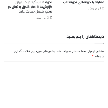
ا
مقابله با گروه‌های تجزیه‌طلب
تجزیه طلب کُرد در مرز ایران؛
ا
گزارش‌ها از حفر خندق و تونل در
م
د
1 روز پیش
محور قندیل حکایت دارد
ت
ت
ر
د
3 روز پیش
و
ا
ر
ن
ی
ش
دیدگاهتان را بنویسید
س
م
ت
ن
ی
د
نشانی ایمیل شما منتشر نخواهد شد.
بخش‌های موردنیاز علامت‌گذاری
د
ه
شده‌اند
*
ر
س
ب
ت
د
ه
ه‌
ش
ی
ا
ه
ی
د
ا
ک
گ
د
ش
ت
و
ا
ر
ر
ه
س
ش
ا
ه