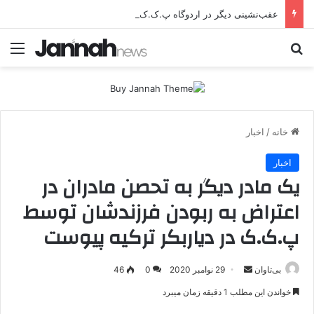
عقب‌نشینی دیگر در اردوگاه پ.ک.ک/پژاک؛ YPJ در اختیار جولانی داعشی قرار می گیرد!
جستجو برای
منو
خانه
/
اخبار
اخبار
یک مادر دیگر به تحصن مادران در
اعتراض به ربودن فرزندشان توسط
پ.ک.ک در دیاربکر ترکیه پیوست
بی‌تاوان
ا
29 نوامبر 2020
0
46
ر
خواندن این مطلب 1 دقیقه زمان میبرد
س