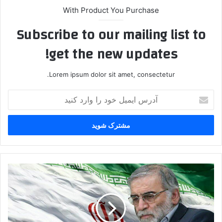
With Product You Purchase
Subscribe to our mailing list to
get the new updates!
Lorem ipsum dolor sit amet, consectetur.
آ
د
ر
س
ا
ی
م
ی
ب
ل
ی
خ
ا
و
ن
د
ی
ر
ه