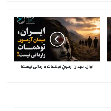
ا
ی
ر
ا
ن
،
م
ی
د
ایران، میدان آزمونِ توهمات وارداتی نیست!
ا
ن
آ
ز
م
و
نِ
ت
و