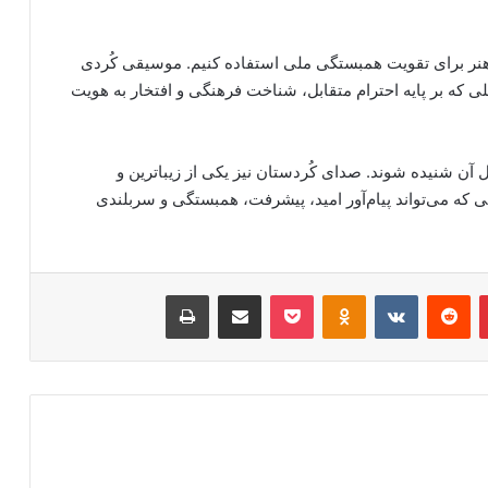
 هنر برای تقویت همبستگی ملی استفاده کنیم. موسیقی کُردی
پلی که بر پایه احترام متقابل، شناخت فرهنگی و افتخار به هویت
 آن شنیده شوند. صدای کُردستان نیز یکی از زیباترین و
ی که می‌تواند پیام‌آور امید، پیشرفت، همبستگی و سربلندی
‫پین‌ترست
‫رددیت
‫VKontakte
‫Odnoklassniki
پاکت
اشتراک گذاری از طریق ایمیل
چاپ