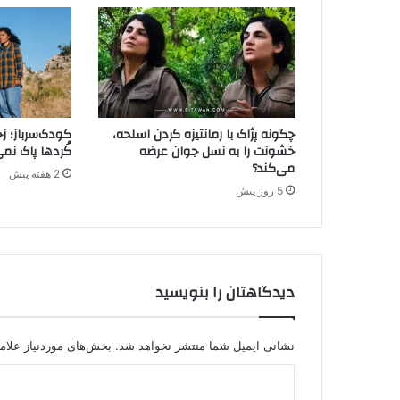
ه
ن
ق
ش
پ
ژ
ا
چگونه پژاک با رمانتیزه کردن اسلحه،
کودک‌سرباز؛ ز
ک
خشونت را به نسل جوان عرضه
کُردها پاک نم
د
می‌کند؟
2 هفته پیش
ر
5 روز پیش
ز
خ
م‌
ه
ا
دیدگاهتان را بنویسید
ی
ز
ا
گ
نشانی ایمیل شما منتشر نخواهد شد.
بخش‌های موردنیاز علام
ر
د
س