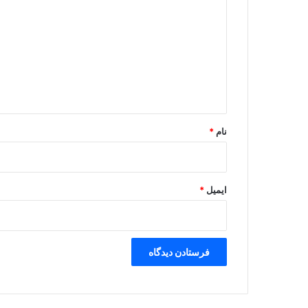
ی
د
گ
ا
ه
*
نام
*
ایمیل
*