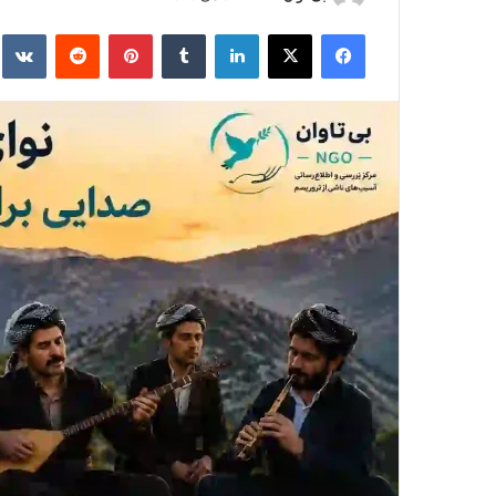
ر
فیس بوک
X
لینکدین
‫تامبلر
‫پین‌ترست
‫رددیت
kte
س
ا
ل
ا
ی
م
ی
ل