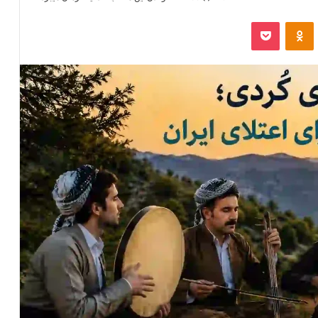
‫VKonta
‫Odnoklassniki
پاکت