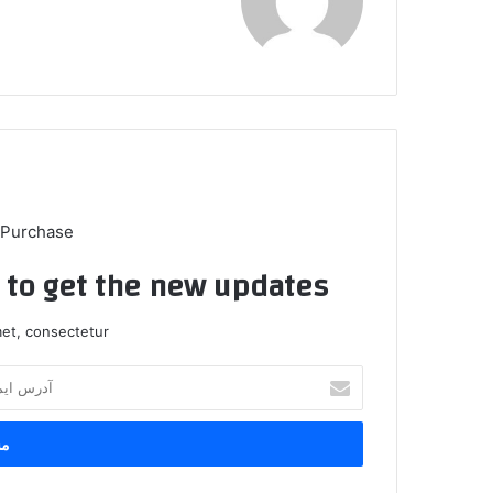
 Purchase
t to get the new updates!
et, consectetur.
آ
د
ر
س
ا
ی