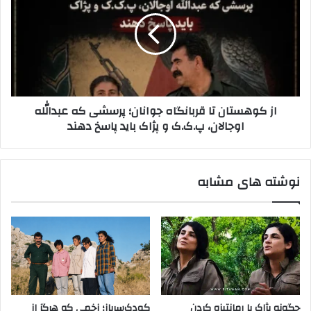
د
ه
ک
ا
و
ی
ه
پ
س
.
ت
ک
ا
.
ن
از کوهستان تا قربانگاه جوانان؛ پرسشی که عبدالله
ک
ت
اوجالان، پ.ک.ک و پژاک باید پاسخ دهند
د
ا
ر
ق
ش
ر
م
ب
نوشته های مشابه
ا
ا
ل
ن
س
گ
و
ا
ر
ه
ی
ج
ه
و
؛
ا
ت
ن
چگونه پژاک با رمانتیزه کردن
کودک‌سرباز؛ زخمی که هرگز از