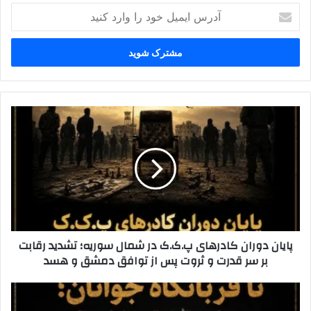
آ
د
ر
س
ا
ی
م
ی
پ
ل
ا
خ
ی
و
ا
د
ن
ر
د
ا
و
و
ر
ا
ا
پایان دوران کادرهای پ.ک.ک در شمال سوریه؛ تشدید رقابت
ر
ن
بر سر قدرت و ثروت پس از توافق دمشق و هسد
د
ک
ک
ا
ن
د
ا
ی
ر
ز