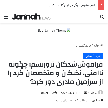
عقب‌نشینی دیگر در اردوگاه پ.ک.ک/پژاک؛ YPJ در اختیار جولانی داعشی قرار می گیرد!
جستجو برای
منو
خانه
/
فرهنگستان
فرهنگستان
فراموش‌شدگان تروریسم؛ چگونه
ناامنی، نخبگان و متخصصان کُرد را
از سرزمین مادری دور کرد؟
بی‌تاوان
ا
11 ژوئن 2026
0
85
ر
خواندن این مطلب 2 دقیقه زمان میبرد
س