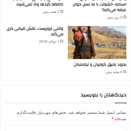
ش
ا
اسلحه، خشونت را به نسل جوان
حافظه کُردها پاک نمی‌شود
د
ن
عرضه می‌کند؟
2 هفته پیش
ی
؛
3 روز پیش
د
پ
ر
ر
وقتی تروریست، نقش قربانی بازی
ق
س
می‌کند
ا
ش
1 جولای 2026
ب
ی
ت
ک
ب
ه
ر
ع
بدرود رفیق کولبران و نیازمندان
س
ب
4 هفته پیش
ر
د
ق
ا
د
ل
دیدگاهتان را بنویسید
ر
ل
ت
ه
و
ا
ث
و
نشانی ایمیل شما منتشر نخواهد شد.
بخش‌های موردنیاز علامت‌گذاری
ر
ج
شده‌اند
*
و
ا
د
ت
ل