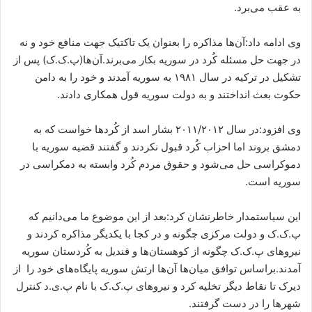
به عقب می‌برد.
وی ادامه داد:آن‌ها مذاکره را بعنوان یک تاکتیک جهت منافع خود و نه
در جهت حل مسئله کُرد در سوریه بکار می‌برند.آن‌ها(پ.ک.ک) پس از
تشکیل در ترکیه در سال ۱۹۸۱ به سوریه آمدند و خود را به دامن
حکوت بعث انداختند و به دولت سوریه قول همکاری دادند.
وی افزود:در سال ۲۰۱۱/۲۰۱۲ بشار اسد از کُردها خواست که به
دمشق بروند اما احزاب کُرد قبول نکردند و گفتند قضیه سوریه با
دموکراسی حل می‌شود و حقوق مردم کُرد وابسته به دمکراسی در
سوریه است.
این سیاستمدار خاطرنشان کرد:بعد از این‌ موضوع ما می‌دانیم که
پ.ک.ک و دولت مرکزی چگونه و در کجا با یکدیگر مذاکره کردند و
نیروهای پ.ک.ک چگونه از کوهستان‌ها و قندیل به کُردستان سوریه
آمدند.براساس توافق میان‌ها آن‌ها ارتش سوریه پایگاه‌های خود را از
دیرک تا نقاط دیگر تخلیه کرد و نیروهای پ.ک.ک با نام پ.ی‌.د کنترل
شهرها را در دست گرفتند.