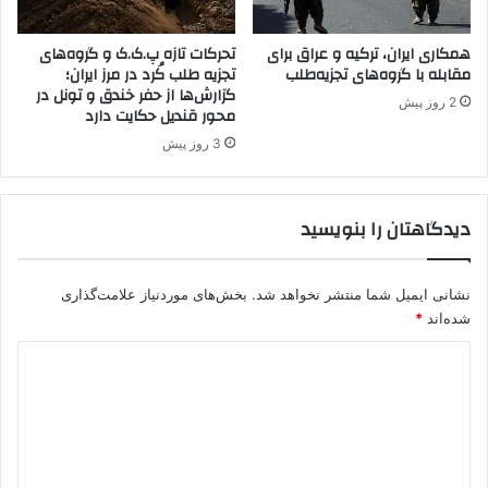
.
م
ک
ح
.
همکاری ایران، ترکیه و عراق برای
تحرکات تازه پ.ک.ک و گروه‌های
د
مقابله با گروه‌های تجزیه‌طلب
تجزیه طلب کُرد در مرز ایران؛
ک
و
گزارش‌ها از حفر خندق و تونل در
و
د
2 روز پیش
محور قندیل حکایت دارد
پ
ی
ژ
ت
3 روز پیش
ا
ت
ک
س
ر
ل
دیدگاهتان را بنویسید
ا
ی
م
ح
ت
ا
نشانی ایمیل شما منتشر نخواهد شد.
بخش‌های موردنیاز علامت‌گذاری
و
ت
شده‌اند
*
ق
ی
ف
د
ک
ی
ن
ی
د
د
گ
!
ا