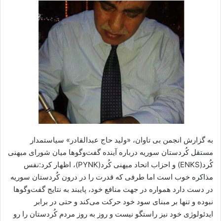
ا
ل
ا
ی
م
ی
ل
به گزارش انجمن بی تاوان، «ولید حاج عبدالقادر» سیاستمدار
مستقل کُردستان‌ سوریه درباره آینده گفت‌وگوها میان شورای میهنی
کُرد(ENKS) و احزاب اتحاد میهنی کُرد(PYNK)، اظهار کرد:نفس
مذاکره خوب است اما طرفی که قدرت را در درون کُردستان‌ سوریه
در دست دارد همواره در جهت منافع خود، پایبند به نتایج گفت‌وگوها
نبوده و تنها بر مبنای سود خود حرکت می‌کند و حتی در برابر
ایدئولوژی خود نیز راستگو نیست و روز به روز مردم کُردستان را رو