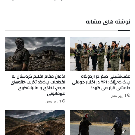
ذ
ت
ر
ا
ب
م
نوشته های مشابه
ا
و
ی
ر
ج
خ
ا
ا
ن
ر
غ
ج
ر
ه
ب
د
ی
ر
عقب‌نشینی دیگر در اردوگاه
اذعان مقام اقلیم کردستان به
:
ب
پ.ک.ک/پژاک؛ YPJ در اختیار جولانی
اقدامات پ‌ک‌ک؛ تخریب خانه‌های
ت
ا
داعشی قرار می گیرد!
مردم، اخاذی و مالیات‌گیری
ر
ر
غیرقانونی
1 روز پیش
و
ه
1 روز پیش
ر
پ
ی
ا
س
ی
م
ا
پ
ن