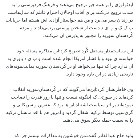
ایدئولوژی را بر همه چیز ترجیح می‌دهند و فرهنگ فردپرستی را به
شدت ترویج می‌کنند.برای آقاب اوجالان احترام‌ قائلم که سال‌هاست
در زندان‌ بسر می‌برد و من‌ هم خواستار آزادی اش هستم اما جریانات
پ.ک.ک و پ.ی.د دست از شخص پرستی برنمی‌دادند و مردم
کُردستان‌ سوریه را مجبور به پذیرش آن می‌کنند.
این سیاستمدار مستقل کُرد تصریح کرد:این مذاکره مسئله خود
خواسته‌ای نبود و با فشار آمریکا انجام شده است و پ.ی.د باوری به
آن ندارد چرا که تنها می‌خواهد او در کُردستان سوریه بماند.نمونه‌های
تاریخی زیادی در این باره وجود دارد.
وی خاطرنشان کرد:این‌ها می‌گویند که در کُردستان‌سوریه انقلاب
کرده‌اند در صورتی که اینگونه نیست و تنها با زور قدرت را تصاحب
نموده‌اند.بر اثر سیاست اشتباه این‌ها بود که عفرین و سریکانی و
گری‌سپی توسط ترکیه اشغال گردید و امروز هم با اقداماتشان ترکیه
را به سمت حمله دیگر سوق می‌دهند.
ولید حاج عبدالقادر گفت:من خوشبین به مذاکرات نیستم‌ چرا که