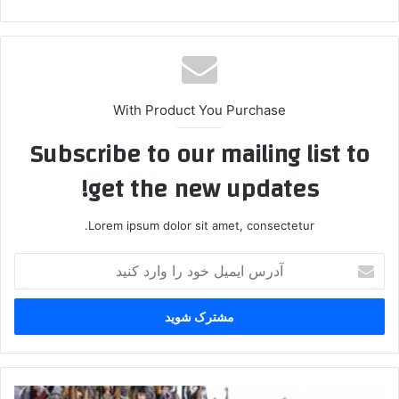
With Product You Purchase
Subscribe to our mailing list to
get the new updates!
Lorem ipsum dolor sit amet, consectetur.
آ
د
ر
س
ا
ی
م
ی
ب