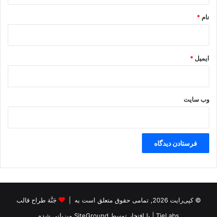
نام
*
ایمیل
*
وب‌ سایت
© کپی‌رایت 2026, تمامی حقوق متعلق است به |
جَنَّة طراح قالب
TieLabs
| با افتخار توسط
SiteGround
میزبانی شده