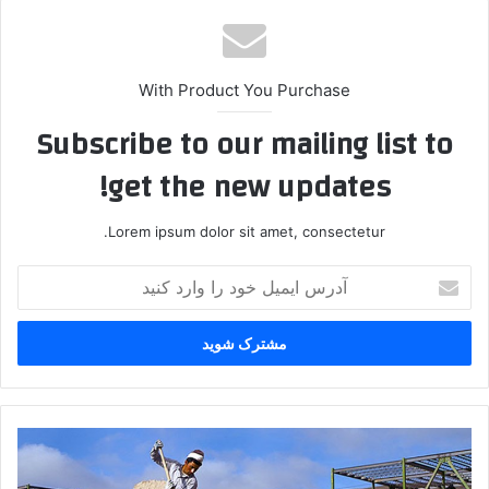
With Product You Purchase
Subscribe to our mailing list to
get the new updates!
Lorem ipsum dolor sit amet, consectetur.
آ
د
ر
س
ا
ی
م
ی
آ
ل
خ
خ
ر