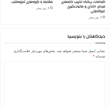
اقدامات پ‌ک‌ک؛ تخریب خانه‌های
مقابله با گروه‌های تجزیه‌طلب
ش
مردم، اخاذی و مالیات‌گیری
م
3 روز پیش
غیرقانونی
ا
ل
3 روز پیش
غ
ر
ب
دیدگاهتان را بنویسید
ک
ش
و
نشانی ایمیل شما منتشر نخواهد شد.
بخش‌های موردنیاز علامت‌گذاری
ر
شده‌اند
*
د
ی
د
گ
ا
ه
*