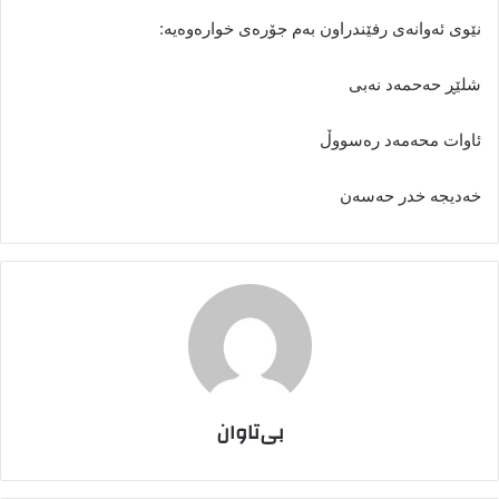
نێوی ئەوانەی رفێندراون بەم جۆرەی خوارەوەیە:
شلێڕ حەحمەد نەبی
ئاوات محەمەد رەسووڵ
خەدیجە خدر حەسەن
بی‌تاوان