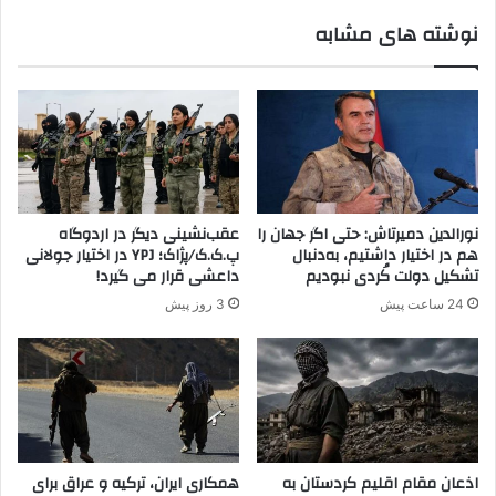
ط
ن
نوشته های مشابه
و
ا
ر
ص
ر
ت
ر
و
ر
ی
س
نورالدین دمیرتاش: حتی اگر جهان را
عقب‌نشینی دیگر در اردوگاه
ت
هم در اختیار داشتیم، به‌دنبال
پ.ک.ک/پژاک؛ YPJ در اختیار جولانی
ض
تشکیل دولت کُردی نبودیم
داعشی قرار می گیرد!
د
24 ساعت پیش
3 روز پیش
ا
ن
ق
ل
ا
ب
د
ر
اذعان مقام اقلیم کردستان به
همکاری ایران، ترکیه و عراق برای