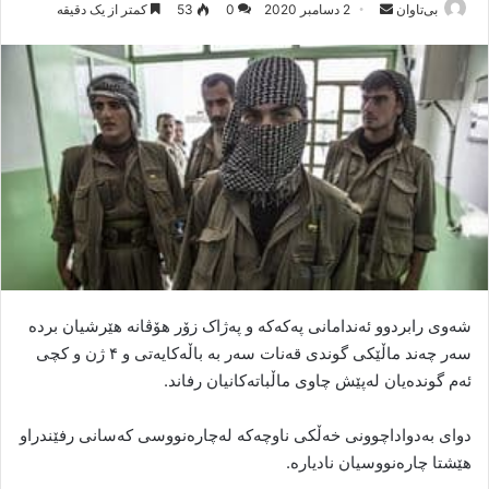
بی‌تاوان
ا
2 دسامبر 2020
0
53
کمتر از یک دقیقه
ر
س
ا
ل
ا
ی
م
ی
ل
شەوی رابردوو ئەندامانی پەکەکە و پەژاک زۆر هۆڤانە هێرشیان بردە
سەر چەند ماڵێکی گوندی قەنات سەر بە باڵەکایەتی و ۴ ژن و کچی
ئەم گوندەیان لەپێش چاوی ماڵباتەکانیان رفاند.
دوای بەدواداچوونی خەڵکی ناوچەکە لەچارەنووسی کەسانی رفێندراو
هێشتا چارەنووسیان نادیارە.