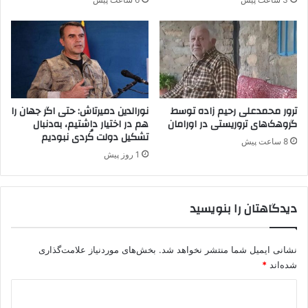
ا
س
ن‌
ت
گ
ه
ی
ب
ر
ه
ا
p
ت
k
ب
k
ترور محمدعلی رحیم زاده توسط
نورالدین دمیرتاش: حتی اگر جهان را
ا
ر
گروهک‌های تروریستی در اورامان
هم در اختیار داشتیم، به‌دنبال
ع
تشکیل دولت کُردی نبودیم
ا
8 ساعت پیش
خ
ک
1 روز پیش
ا
ش
ر
ت
ج
دیدگاهتان را بنویسید
ی
د
س
ت
نشانی ایمیل شما منتشر نخواهد شد.
بخش‌های موردنیاز علامت‌گذاری
گ
شده‌اند
*
ی
د
ر
ش