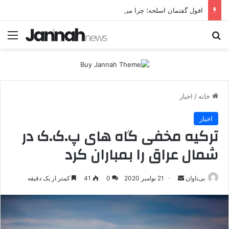
افول گفتمان اسلحه؛ چرا مبارزه مسلحانه در میان کردها اعتبار گذشته را ندارد؟
جستجو برای
منو
خانه
/
اخبار
اخبار
ترکیه مخفی گاه های پ.ک.ک در
شمال عراق را بمباران کرد
بی‌تاوان
ا
21 نوامبر 2020
0
41
کمتر از یک دقیقه
ر
س
ا
ل