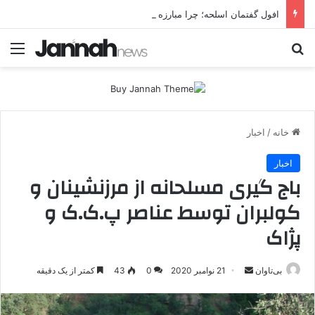
افول گفتمان اسلحه؛ چرا مبارزه مسلحانه در میان کردها اعتبار گذشته را ندارد؟
جستجو برای
منو
خانه
/
اخبار
اخبار
باج گیری مسلحانه از مرزنشینان و
کولبران توسط عناصر پ.ک.ک و
پژاک
بی‌تاوان
ا
21 نوامبر 2020
0
43
کمتر از یک دقیقه
ر
س