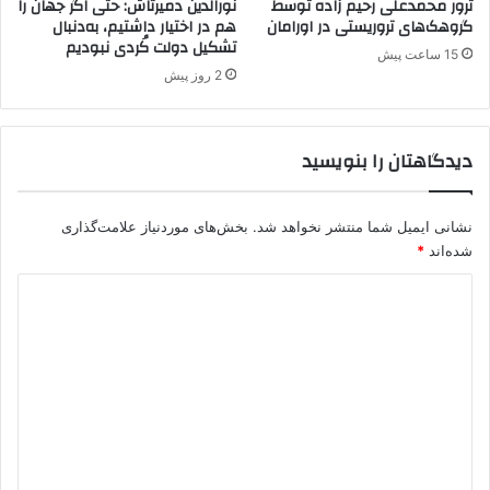
ترور محمدعلی رحیم زاده توسط
نورالدین دمیرتاش: حتی اگر جهان را
ن
ر
گروهک‌های تروریستی در اورامان
هم در اختیار داشتیم، به‌دنبال
ج
تشکیل دولت کُردی نبودیم
و
15 ساعت پیش
ا
گ
2 روز پیش
ر
ا
ن‌
گ
دیدگاهتان را بنویسید
ی
ر
ا
نشانی ایمیل شما منتشر نخواهد شد.
بخش‌های موردنیاز علامت‌گذاری
ت
ب
شده‌اند
*
ا
د
ع
خ
ی
ا
د
ر
ج
گ
ی
ا
د
ه
س
ت
*