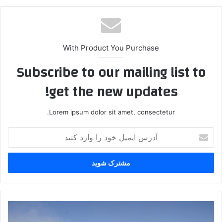
With Product You Purchase
Subscribe to our mailing list to
get the new updates!
Lorem ipsum dolor sit amet, consectetur.
آ
د
ر
س
ا
ی
م
ی
ت
ل
ح