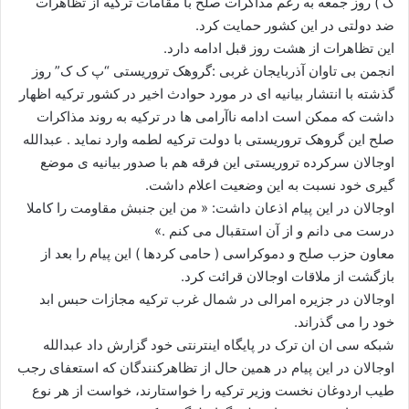
ک ) روز جمعه به رغم مذاکرات صلح با مقامات ترکیه از تظاهرات
ا
ضد دولتی در این کشور حمایت کرد.
ی
این تظاهرات از هشت روز قبل ادامه دارد.
م
انجمن بی تاوان آذربایجان غربی :گروهک تروریستی “پ ک ک” روز
ی
گذشته با انتشار بیانیه ای در مورد حوادث اخیر در کشور ترکیه اظهار
ل
داشت که ممکن است ادامه ناآرامی ها در ترکیه به روند مذاکرات
صلح این گروهک تروریستی با دولت ترکیه لطمه وارد نماید . عبدالله
اوجالان سرکرده تروریستی این فرقه هم با صدور بیانیه ی موضع
گیری خود نسبت به این وضعیت اعلام داشت.
اوجالان در این پیام اذعان داشت: « من این جنبش مقاومت را کاملا
درست می دانم و از آن استقبال می کنم .»
معاون حزب صلح و دموکراسی ( حامی کردها ) این پیام را بعد از
بازگشت از ملاقات اوجالان قرائت کرد.
اوجالان در جزیره امرالی در شمال غرب ترکیه مجازات حبس ابد
خود را می گذراند.
شبکه سی ان ان ترک در پایگاه اینترنتی خود گزارش داد عبدالله
اوجالان در این پیام در همین حال از تظاهرکنندگان که استعفای رجب
طیب اردوغان نخست وزیر ترکیه را خواستارند، خواست از هر نوع