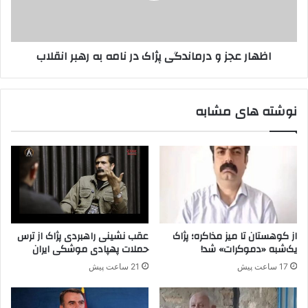
د
ج
ا
ز
و
و
اظهار عجز و درماندگی پژاک در نامه به رهبر انقلاب
ج
د
ا
ر
ل
م
ا
ا
نوشته های مشابه
ن
ن
ر
د
ا
گ
ف
ی
ر
پ
ی
ژ
ب
ا
د
ک
ه
د
از کوهستان تا میز مذاکره؛ پژاک
عقب نشینی راهبردی پژاک از ترس
د
ر
یک‌شبه «دموکرات» شد!
حملات پهپادی موشکی ایران
ن
17 ساعت پیش
21 ساعت پیش
ا
م
ه