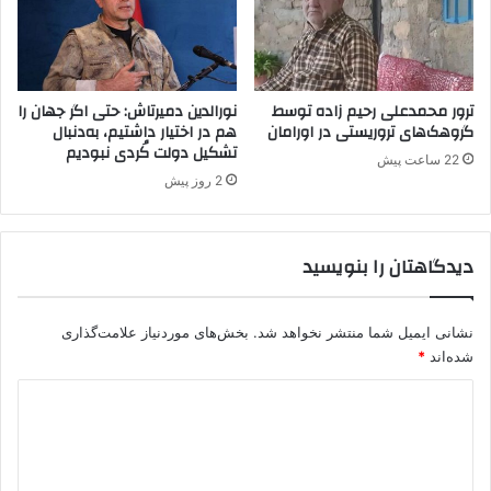
ب
ه
ر
ه
ب
ترور محمدعلی رحیم زاده توسط
نورالدین دمیرتاش: حتی اگر جهان را
ر
گروهک‌های تروریستی در اورامان
هم در اختیار داشتیم، به‌دنبال
تشکیل دولت کُردی نبودیم
ا
22 ساعت پیش
ن
2 روز پیش
ق
ل
ا
دیدگاهتان را بنویسید
ب
نشانی ایمیل شما منتشر نخواهد شد.
بخش‌های موردنیاز علامت‌گذاری
شده‌اند
*
د
ی
د