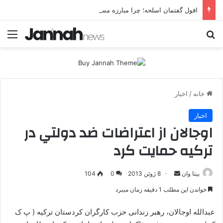
افول گفتمان اسلحه؛ چرا مبارزه مسلحانه در میان کردها اعتبار گذشته را ندارد؟
جستجو برای
منو
خانه
/
اخبار
اخبار
اوجالان از اعتراضات ضد دولتي در
ترکيه حمايت کرد
بیتا وان
ا
8 ژوئن 2013
0
104
ر
خواندن این مطلب 1 دقیقه زمان میبرد
س
ا
عبدالله اوجالان، رهبر زندانی حزب کارگران کردستان ترکیه ( پ ک
ل