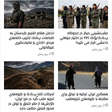
ت
:
ر
ع
و
ض
ر
و
د
"
ا
پ‌
عقب‌نشینی دیگر در اردوگاه
اذعان مقام اقلیم کردستان به
ن
ک‌
پ.ک.ک/پژاک؛ YPJ در اختیار جولانی
اقدامات پ‌ک‌ک؛ تخریب خانه‌های
ش
ک
داعشی قرار می گیرد!
مردم، اخاذی و مالیات‌گیری
م
"
غیرقانونی
1 روز پیش
ن
ن
2 روز پیش
د
ی
ه
س
س
ت
ت
م
ه‌
ا
ی
/
همکاری ایران، ترکیه و عراق برای
تحرکات تازه پ.ک.ک و گروه‌های
مقابله با گروه‌های تجزیه‌طلب
تجزیه طلب کُرد در مرز ایران؛
و
گزارش‌ها از حفر خندق و تونل در
ق
2 روز پیش
محور قندیل حکایت دارد
ت