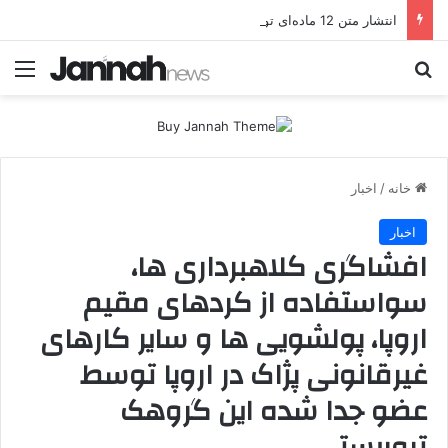
انتشار متن 12 ماده‌ای توافق نهایی بین ترکیه و پ.ک.ک
جستجو برای
منو
خانه
/
اخبار
اخبار
افشاگری کلاهبرداری ها،
سواستفاده از کردهای مقیم
اروپا، پولشویی ها و سایر کارهای
غیرقانونی پژاک در اروپا توسط
عضو جدا شده این گروهک
تروریستی