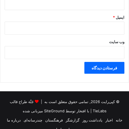
ر
ی
ک
ایمیل
*
ا
ق
ر
ب
وب‌ سایت
ا
ن
ی
م
ی‌
ش
و
د
© کپی‌رایت 2026, تمامی حقوق متعلق است به |
جَنَّة طراح قالب
TieLabs
| با افتخار توسط
SiteGround
میزبانی شده
خانه
اخبار
یادداشت روز
گزارشگر
فرهنگستان
چندرسانه‌ای
درباره ما