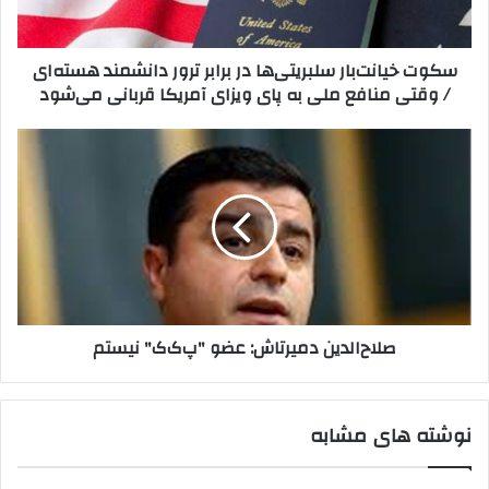
ا
و
ن
ا
ت‌
سکوت خیانت‌بار سلبریتی‌ها در برابر ترور دانشمند هسته‌ای
ر
ب
/ وقتی منافع ملی به پای ویزای آمریکا قربانی می‌شود
د
ا
ک
ر
ن
س
ص
ی
ل
ل
د
ب
ا
ر
ح‌
ی
ا
ت
ل
ی‌
د
ه
ی
ا
ن
صلاح‌الدین دمیرتاش: عضو "پ‌ک‌ک" نیستم
د
د
ر
م
ب
ی
ر
ر
نوشته های مشابه
ا
ت
ب
ا
ر
ش