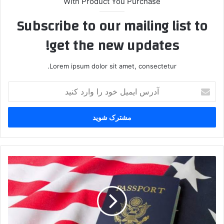
With Product You Purchase
Subscribe to our mailing list to
get the new updates!
Lorem ipsum dolor sit amet, consectetur.
آ
د
ر
س
ا
ی
م
ی
س
ل
ک
خ
و
و
ت
د
خ
ر
ی
ا