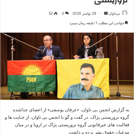
بی‌تاوان
ا
29 نوامبر 2020
0
52
ر
خواندن این مطلب 1 دقیقه زمان میبرد
س
ا
ل
ا
ی
م
ی
ل
به گزارش انجمن بی تاوان، «عرفان یوسفی» از اعضای جداشده
گروه تروریستی پژاک، در گفت و گو با انجمن بی تاوان، از جنایت ها و
فعالیت های غیرقانونی گروه تروریستی پژاک در اروپا و در میان
مدعیان حقوق بشر پرده برداشت