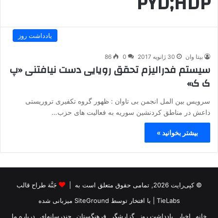
PYD;HDP
یادداشت روز
بیتا وان
30 ژانویه 2017
0
86
سیستم فدرالیزم تحقق رویایی دست نیافتنی «پ
ک ک»
سرویس بین المل انجمن بی تاوان : ظهور گروه تکفیری تروریستی
داعش در مناطق کردنشین سوریه به فعالیت های حزب…
بیشتر بخوانید »
© کپی‌رایت 2026, تمامی حقوق متعلق است به |
جَنَّة طراح قالب
TieLabs
| با افتخار توسط
SiteGround
میزبانی شده
خانه
اخبار
یادداشت روز
گزارشگر
فرهنگستان
چندرسانه‌ای
درباره ما