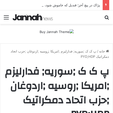
پژاک در پیچ آخر؛ قندیل که خاموش شود، شاخه ایرانی چه خواهد کرد؟
جستجو برای
منو
خانه
/
پ ک ک ;سوریه; فدارلیزم ;امریکا ;روسیه ;اردوغان ;حزب اتحاد
دمکراتیک PYD;HDP
پ ک ک ;سوریه; فدارلیزم
;امریکا ;روسیه ;اردوغان
;حزب اتحاد دمکراتیک