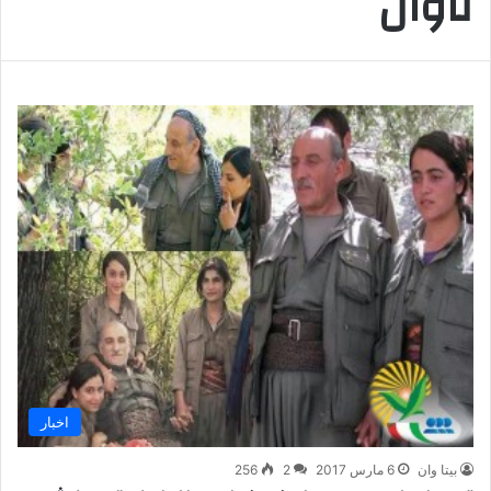
تاوان
اخبار
بیتا وان
6 مارس 2017
2
256