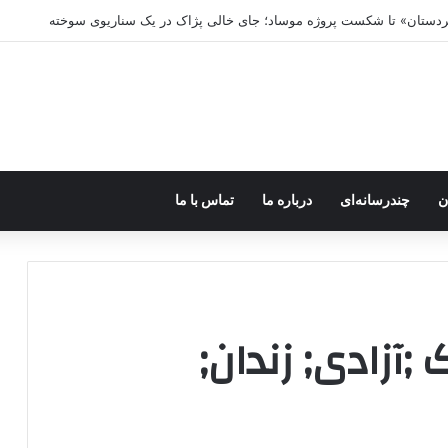
کردستان» تا شکست پروژه موساد؛ جای خالی پژاک در یک سناریوی سوخته
ن
چندرسانه‌ای
درباره ما
تماس با ما
 ;آزادی; زندان;