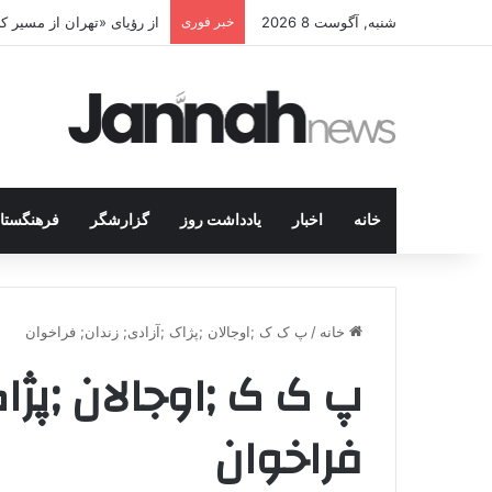
شنبه, آگوست 8 2026
خبر فوری
از رؤیای «تهران از مسیر 
خانه
اخبار
یادداشت روز
گزارشگر
فرهنگستا
خانه
/
پ ک ک ;اوجالان ;پژاک ;آزادی; زندان; فراخوان
پ ک ک ;اوجالان ;پژاک
فراخوان