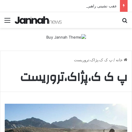
عقب نشینی راهبردی پژاک از ترس حملات پهپادی موشکی ایران
جستجو برای
منو
خانه
/
پ ک ک،پژاک،تروریست
پ ک ک،پژاک،تروریست