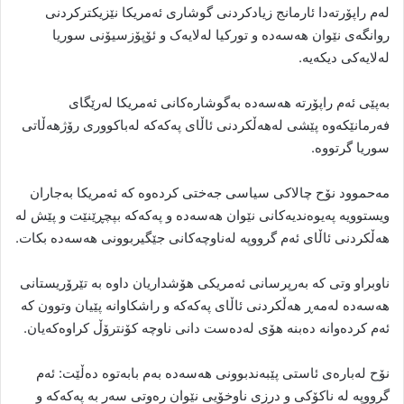
لەم راپۆرتەدا ئارمانج زیادکردنی گوشاری ئەمریکا نێزیکترکردنی
روانگەی نێوان هەسەدە و تورکیا لەلایەک و ئۆپۆزسیۆنی سوریا
لەلایەکی دیکەیە.
بەپێی ئەم راپۆرتە هەسەدە بەگوشارەکانی ئەمریکا لەرێگای
فەرمانێکەوە پێشی لەهەڵکردنی ئاڵای پەکەکە لەباکووری رۆژهەڵاتی
سوریا گرتووە.
مەحموود نۆح چالاکی سیاسی جەختی کردەوە کە ئەمریکا بەجاران
ویستوویە پەیوەندیەکانی نێوان هەسەدە و پەکەکە بپچڕێنێت و پێش لە
هەڵکردنی ئاڵای ئەم گرووپە لەناوچەکانی جێگیربوونی هەسەدە بکات.
ناوبراو وتی کە بەرپرسانی ئەمریکی هۆشداریان داوە بە تێرۆریستانی
هەسەدە لەمەڕ هەڵکردنی ئاڵای پەکەکە و راشکاوانە پێیان وتوون کە
ئەم کردەوانە دەبنە هۆی لەدەست دانی ناوچە کۆنترۆڵ کراوەکەیان.
نۆح لەبارەی ئاستی پێبەندبوونی هەسەدە بەم بابەتوە دەڵێت: ئەم
گرووپە لە ناکۆکی و درزی ناوخۆیی نێوان رەوتی سەر بە پەکەکە و