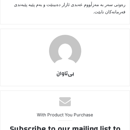
رەوتی سەر بە مەزڵووم عەبدی ئازار دەبینێت و بەم پێیە پێبەندی
فەرمانەکان نابێت.
بی‌تاوان
With Product You Purchase
Subscribe to our mailing list to