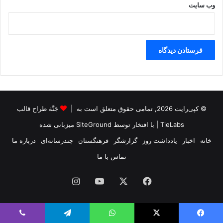
وب‌ سایت
© کپی‌رایت 2026, تمامی حقوق متعلق است به |
جَنَّة طراح قالب
TieLabs
| با افتخار توسط
SiteGround
میزبانی شده
خانه
اخبار
یادداشت روز
گزارشگر
فرهنگستان
چندرسانه‌ای
درباره ما
تماس با ما
فیس
X
یوتیوب
اینستاگرام
بوک