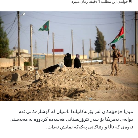
خواندن این مطلب 1 دقیقه زمان میبرد
س
ا
ل
ا
ی
م
ی
ل
میدیا خۆجێێەکان لەراپۆرتەکانیاندا باسیان لە گوشارەکانی ئەم
دوایەی ئەمریکا بۆ سەر تێرۆریستانی هەسەدە کردووە بە مەبەستی
ئەوەی کە ئاڵا و وێناکانی پەکەکە نمایش نەدات.