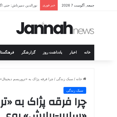
جمعه, آگوست 7 2026
خبر فوری
شکار جوانان کُرد در قلب 
خانه
اخبار
یادداشت روز
گزارشگر
فرهنگستا
خانه
/
سبک زندگی
/
چرا فرقه پژاک به «تروریسم دیجیتال»
سبک زندگی
چرا فرقه پژاک به «ت
«سایبر-ربایش» روی 