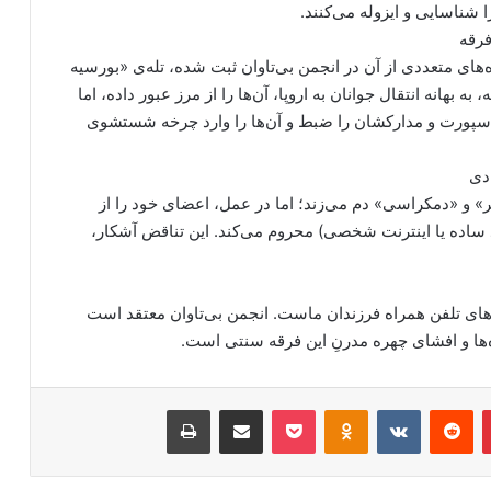
‌های متعددی از آن در انجمن بی‌تاوان ثبت شده، تله‌ی «بورسیه
به بهانه انتقال جوانان به اروپا، آن‌ها را از مرز عبور داده، اما
 پاسپورت و مدارکشان را ضبط و آن‌ها را وارد چرخه شستشوی
ر» و «دمکراسی» دم می‌زند؛ اما در عمل، اعضای خود را از
ساده یا اینترنت شخصی) محروم می‌کند. این تناقض آشکار،
ای تلفن همراه فرزندان ماست. انجمن بی‌تاوان معتقد است
ه‌ها و افشای چهره مدرنِ این فرقه سنتی است.
‫پین‌ترست
‫رددیت
‫VKontakte
‫Odnoklassniki
پاکت
اشتراک گذاری از طریق ایمیل
چاپ