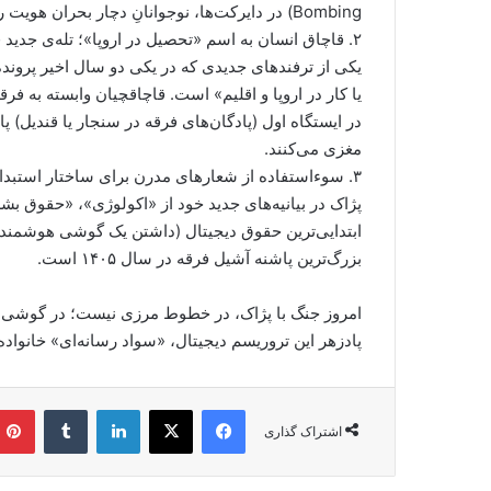
Bombing) در دایرکت‌ها، نوجوانانِ دچار بحران هویت را شناسایی و ایزوله می‌کنند.
​۲. قاچاق انسان به اسم «تحصیل در اروپا»؛ تله‌ی جدید فرقه
یکی از ترفندهای جدیدی که در یکی دو سال اخیر پرونده
یا کار در اروپا و اقلیم» است. قاچاقچیان وابسته به فرقه، 
در ایستگاه اول (پادگان‌های فرقه در سنجار یا قندیل)
مغزی می‌کنند.
​۳. سوءاستفاده از شعارهای مدرن برای ساختار استبدادی
پژاک در بیانیه‌های جدید خود از «اکولوژی»، «حقوق بش
ابتدایی‌ترین حقوق دیجیتال (داشتن یک گوشی هوشمند 
بزرگ‌ترین پاشنه آشیل فرقه در سال ۱۴۰۵ است.
امروز جنگ با پژاک، در خطوط مرزی نیست؛ در گوشی‌ه
پادزهر این تروریسم دیجیتال، «سواد رسانه‌ای» خانواد
فیس بوک
X
لینکدین
‫تامبلر
اشتراک گذاری