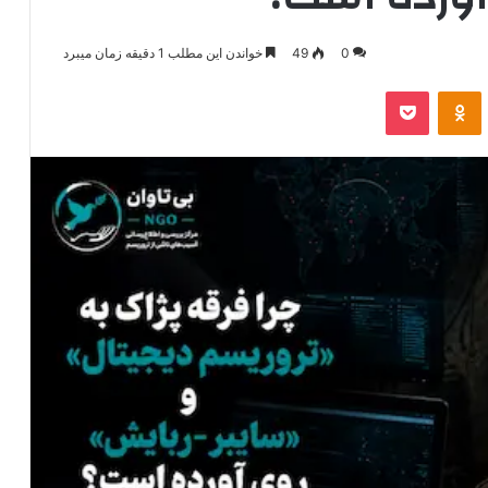
0
49
خواندن این مطلب 1 دقیقه زمان میبرد
‫VKonta
‫Odnoklassniki
پاکت