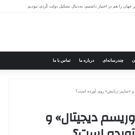
اروپا؛ پ.ک.ک چگونه از آزادی‌های غرب برای تأمین نیروی انسانی سوءاستفاده می‌کن
ن
چندرسانه‌ای
درباره ما
تماس با ما
 و «سایبر-ربایش» روی آورده است؟
روریسم دیجیتال» و
آورده است؟