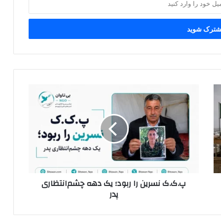
پ
.
ک
.
ک
ن
س
ر
ی
پ.ک.ک نسرین را ربود؛ یک دهه چشم‌انتظاری
ن
پدر
ر
ا
ر