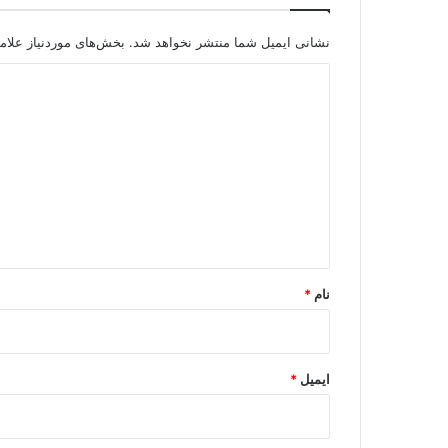
ر
ی
نشانی ایمیل شما منتشر نخواهد شد.
بخش‌های موردنیاز علام
س
د
ت
ی
ی
پ
د
.
ک
گ
.
ا
ک
ه
؟
*
نام
*
ایمیل
*