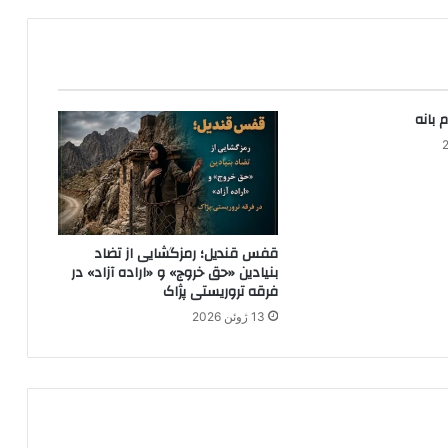
ب
و
د
؛
ی
ک
 بانه
د
ه
ه
چ
ش
م‌
قفس قندیل؛ رمزگشایی از تضاد
ا
بنیادین «حق خروج» و «اراده آزاد» در
ن
فرقه تروریستی پژاک
ت
13 ژوئن 2026
ظ
ا
ر
ی
پ
د
ر