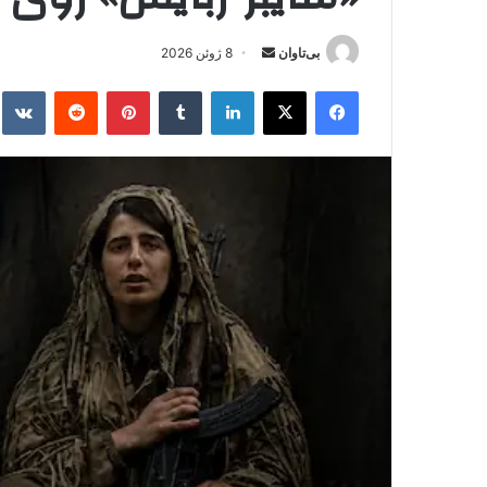
بی‌تاوان
ا
8 ژوئن 2026
ر
فیس بوک
X
لینکدین
‫تامبلر
‫پین‌ترست
‫رددیت
kte
س
ا
ل
ا
ی
م
ی
ل