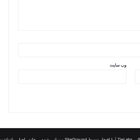
ی
وب‌ سایت
TieLab
| با افتخار توسط
SiteGround
میزبانی شده
خانه
اخبار
یادداشت 