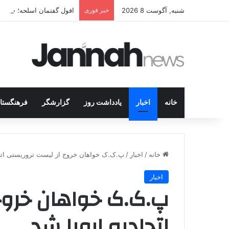
شنبه, آگوست 8 2026
خبر فوری
افول گفتمان اسلحه؛ چرا مبا
خانه
اخبار
یادداشت روز
گزارشگر
فرهنگستا
خانه
/
اخبار
/
پ.ک.ک خواهان خروج از لیست تروریستی اتحا
اخبار
پ.ک.ک خواهان خروج
اتحادیه اروپا شد