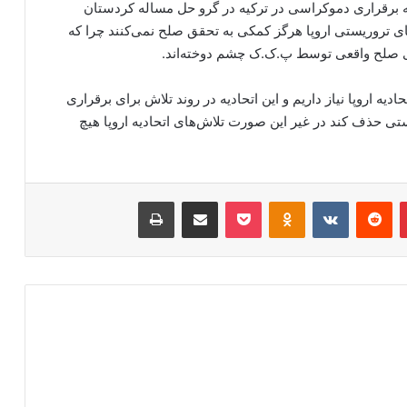
 که برقراری دموکراسی در ترکیه در گرو حل مساله کردستان
ی تروریستی اروپا هرگز کمکی به تحقق صلح نمی‌کنند چرا که
اری صلح واقعی توسط پ.ک.ک چشم دوخته‌اند.
 اروپا نیاز داریم و این اتحادیه در روند تلاش برای برقراری
ی حذف کند در غیر این صورت تلاش‌های اتحادیه اروپا هیچ
‫پین‌ترست
‫رددیت
‫VKontakte
‫Odnoklassniki
پاکت
اشتراک گذاری از طریق ایمیل
چاپ