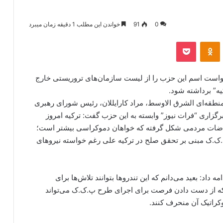
0
91
خواندن این مطلب 1 دقیقه زمان میبرد
‫VKonta
‫Odnoklassniki
پاکت
خواست اسم این حزب را از لیست سازمان‌های تروریستی خارج
ه” برداشته شود.
امنطقه‌ای الشرق الاوسط، مراد کارایللان، رئیس شورای رهبری
گزاری “فرات نیوز” وابسته به این حزب گفت: ترکیه امروز
راضات مردمی شکل گرفته که خواهان دموکراسی بیشتر است؛
پ.ک.ک مبنی بر تحقق صلح در ترکیه علی رغم خواسته نیروهای
اد: بعید می‌دانم که این تندروها بتوانند تلاش‌ها برای
م که از دست دادن فرصت برای اجرای طرح پ.ک.ک می‌تواند
وکراتیک آن منحرف کنند.