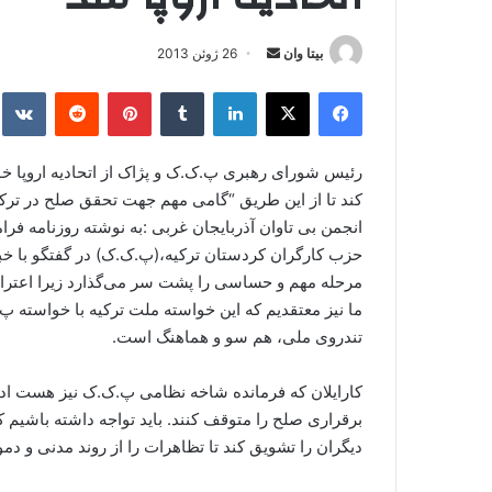
بیتا وان
ا
26 ژوئن 2013
ر
فیس بوک
X
لینکدین
‫تامبلر
‫پین‌ترست
‫رددیت
kte
س
ا
ل
رئیس شورای رهبری پ.ک.ک و پژاک از اتحادیه اروپا 
ا
کند تا از این طریق “گامی مهم جهت تحقق صلح در ترکی
ی
انجمن بی تاوان آذربایجان غربی :به نوشته روزنامه فر
م
حزب کارگران کردستان ترکیه،(پ.ک.ک) در گفتگو با خبر
ی
مرحله مهم و حساسی را پشت سر می‌گذارد زیرا اعت
ل
ما نیز معتقدیم که این خواسته ملت ترکیه با خواسته 
تندروی ملی، هم سو و هماهنگ است.
کارایلان که فرمانده شاخه نظامی پ.ک.ک نیز هست ادامه د
برقراری صلح را متوقف کنند. باید تواجه داشته باشی
دیگران را تشویق کند تا تظاهرات را از روند مدنی و دم