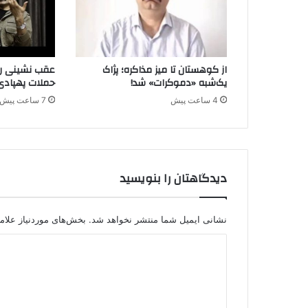
م
ک
ر
د
س
از کوهستان تا میز مذاکره؛ پژاک
عقب نشینی راه
ت
یک‌شبه «دموکرات» شد!
حملات پهپادی
ا
4 ساعت پیش
7 ساعت پیش
ن
د
ر
ا
ن
دیدگاهتان را بنویسید
ت
خ
ا
ب
نشانی ایمیل شما منتشر نخواهد شد.
بخش‌های موردنیاز علام
ا
د
ت
2
ی
4
د
خ
ر
گ