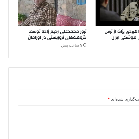
ب
ا
ت
د
ر
بردی پژاک از ترس
ترور محمدعلی رحیم زاده توسط
ا
 موشکی ایران
گروهک‌های تروریستی در اورامان
س
9 ساعت پیش
ت
ا
ن
آ
ذ
ر
ب
ا
ی
ت‌گذاری شده‌اند
*
ج
ا
ن
غ
ر
ب