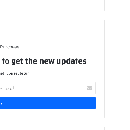
 Purchase
t to get the new updates!
et, consectetur.
آ
د
ر
س
ا
ی
م
ی