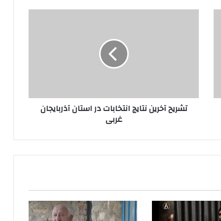
ت
ش
ر
ی
ح
آ
خ
ر
ی
تشریح آخرین نتایج انتخابات در استان آذربایجان
ن
غربی
ن
ت
ا
ی
ج
ا
ن
ت
خ
ا