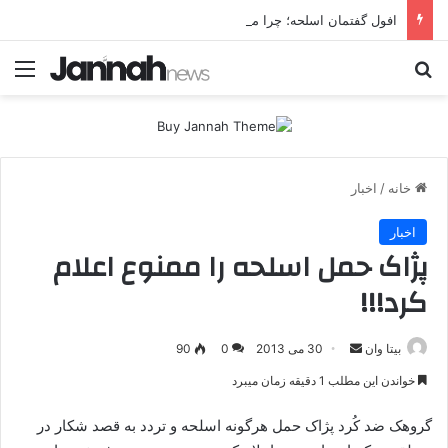
افول گفتمان اسلحه؛ چرا مبارزه مسلحانه در میان کردها اعتبار گذشته را ندارد؟
جستجو برای
منو
خانه
/
اخبار
اخبار
پژاک حمل اسلحه را ممنوع اعلام
کرد!!!
بیتا وان
ا
30 می 2013
0
90
ر
خواندن این مطلب 1 دقیقه زمان میبرد
س
ا
گروهک ضد کُرد پژاک حمل هرگونه اسلحه و تردد به قصد شکار در
ل