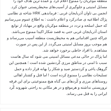
منطقه موکریان را ممنوع اعلام کرد. و عمده ترین هدف خود را
ا
مسایل امنیتی و جلوگیری از آسیب‌های محیط‌زیستی عنوان کرد.
ی
انجمن بی تاوان آذربایجان غربی : فرماندهی HRK شاخه ی نظامی
م
پژاک اطلاعیه ی صادرکرد و اعلام داشت : به اطلاع عموم می‌رسانیم
ی
که حمل اسلحه و تردد در منطقه موکریان واقع در مهاباد از توابع
ل
استان آذربایجان غربی حتی به قصد شکار اکیدا ممنوع می‌باشد.
چراکه چنین اقداماتی هم به محیط‌زیست منطقه آسیب می‌رساند و
هم موجب بروز مسایل امنیتی می‌گردد. از این پس در صورت
مشاهده, با افراد خاطی برخورد خواهد شد.
اما پژاک در حالی مدعی مسائل امنیتی می شود که سال هاست
سبب نا امنی در مناطق مرزی کُردنشین شده است ؛ همچنین این
گروهک یاغی و کردستیز صید و شکار را بهانه قرار داده و حمل
تسلیحات نظامی را ممنوع کرده است ! اما قتل و کشتار اهالی
روستاهای مرزی و کُردهای بی گناه هیچ ممنوعیتی برای این فرقه
تروریستی نداشته و هرموقع و در هر مکانی به راحتی شهروند کُرد
ایرانی را به قتل می رساند.