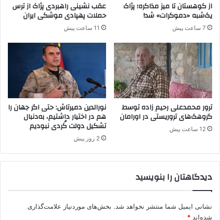
ت
از کوهستان تا میز مذاکره؛ پژاک
عقب نشینی راهبردی پژاک از ترس
ا
ی
یک‌شبه «دموکرات» شد!
حملات پهپادی موشکی ایران
ق
،
7 ساعت پیش
11 ساعت پیش
ر
ع
ا
ب
د
د
ن
ا
ب
ل
ا
ل
ل
ه
م
م
ترور محمدعلی رحیم زاده توسط
نورالدین دمیرتاش: حتی اگر جهان را
ی‌
ه
گروهک‌های تروریستی در اورامان
هم در اختیار داشتیم، به‌دنبال
ک
تشکیل دولت کُردی نبودیم
ت
12 ساعت پیش
ن
د
2 روز پیش
د
ی
ر
ا
دیدگاهتان را بنویسید
ش
ی
ا
نشانی ایمیل شما منتشر نخواهد شد.
بخش‌های موردنیاز علامت‌گذاری
د
و
شده‌اند
*