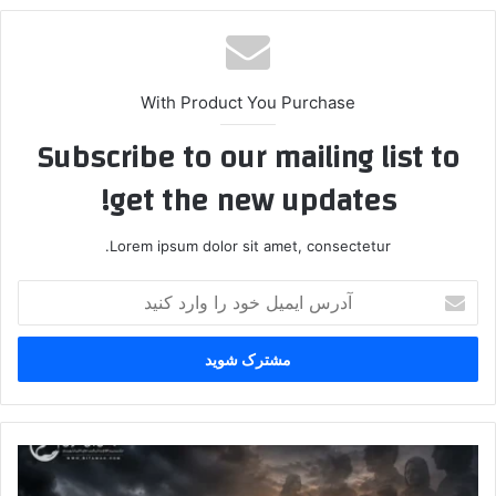
With Product You Purchase
Subscribe to our mailing list to
get the new updates!
Lorem ipsum dolor sit amet, consectetur.
آ
د
ر
س
ا
ی
م
ی
ق
ل
ر