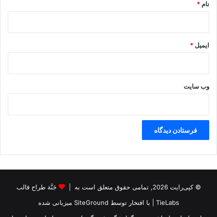
نام
*
ایمیل
*
وب‌ سایت
© کپی‌رایت 2026, تمامی حقوق متعلق است به |
جَنَّة طراح قالب
TieLabs
| با افتخار توسط
SiteGround
میزبانی شده