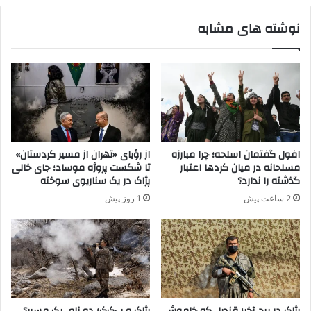
ز
س
ا
نوشته های مشابه
ت
ی
ن
ن
د
ت
ر
پ
ل
ب
ر
ا
افول گفتمان اسلحه؛ چرا مبارزه
از رؤیای «تهران از مسیر کردستان»
ی
مسلحانه در میان کردها اعتبار
تا شکست پروژه موساد؛ جای خالی
س
گذشته را ندارد؟
پژاک در یک سناریوی سوخته
ر
2 ساعت پیش
1 روز پیش
ا
ن
پ
ژ
ا
ک
،
ک
پژاک در پیچ آخر؛ قندیل که خاموش
پژاک و پ‌ک‌ک؛ دو نام، یک مسیر؟