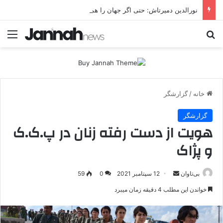
نورالدین دمیرتاش: حتی اگر جهان را هم در اختیار داشتیم، به‌دنبال تشکیل دولت کُردی نبودیم
جستجو برای
منو
خانه
/
گزارشگر
گزارشگر
هویت از دست رفته زنان در پ.ک.ک
و پژاک
بی‌تاوان
ا
12 سپتامبر 2021
0
59
ر
خواندن این مطلب 4 دقیقه زمان میبرد
س
ا
ل