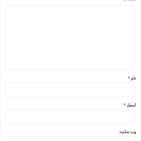
د
ی
د
گ
ا
ه
*
نام
*
ایمیل
*
وب‌ سایت