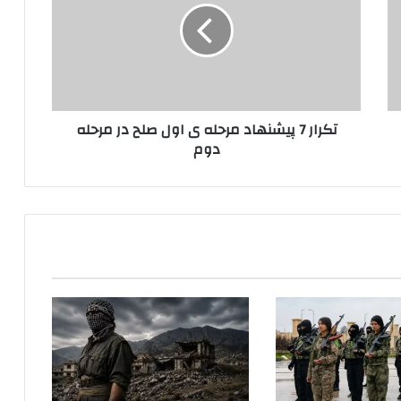
ا
ر
7
پ
ی
ش
تکرار 7 پیشنهاد مرحله ی اول صلح در مرحله
ن
دوم
ه
ا
د
م
ر
ح
ل
ه
ی
ا
و
ل
ص
ل