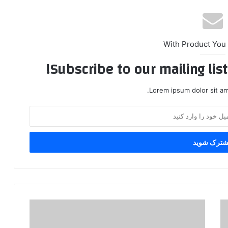
With Product You
Subscribe to our mailing lis
Lorem ipsum dolor sit am
ت
ک
ر