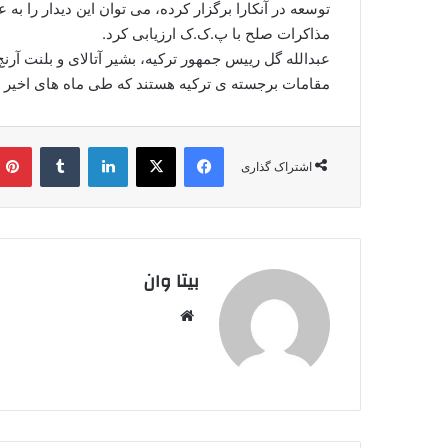
توسعه در آنکارا برگزار کرده، می توان این دیدار را به
مذاکرات صلح با پ.ک.ک ارزیابی کرد.
عبدالله گل رییس جمهور ترکیه، بشیر آتالای و بلنت آرن
مقامات برجسته ی ترکیه هستند که طی ماه های اخیر در 
فیس بوک
X
لینکدین
‫تامبلر
اشتراک گذاری
بیتا وان
وبس
ایت