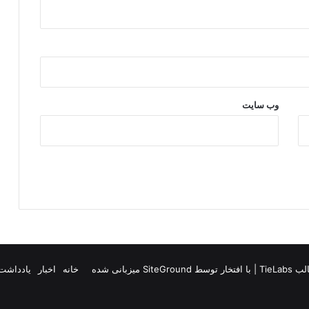
وب‌ سایت
TieLab
| با افتخار توسط
SiteGround
میزبانی شده
خانه
اخبار
یادداشت 