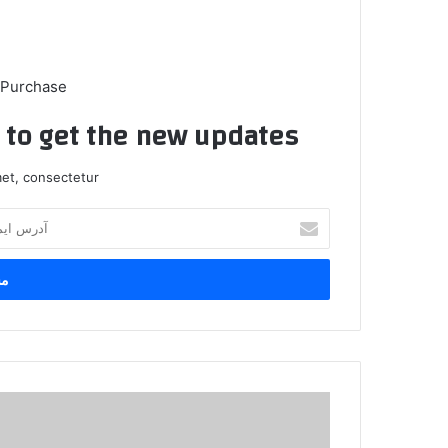
 Purchase
t to get the new updates!
et, consectetur.
آ
د
ر
س
ا
ی
م
ی
ل
د
خ
س
و
ت