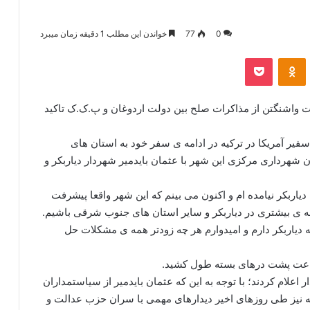
0
77
خواندن این مطلب 1 دقیقه زمان میبرد
‫VKonta
‫Odnoklassniki
پاکت
ایت واشنگتن از مذاکرات صلح بین دولت اردوغان و پ.ک.ک تاکید
سفیر آمریکا در ترکیه در ادامه ی سفر خود به استان های
ن شهرداری مرکزی این شهر با عثمان بایدمیر شهردار دیاربکر و
دوئنه در این دیدار اعلام کرد:«من از سال 1998 به دیاربکر نیامده ام و اکنون می بینم که این شهر واقعا پیشرفت
عه ی بیشتری در دیاربکر و سایر استان های جنوب شرقی باشیم.
ه دیاربکر دارم و امیدوارم هر چه زودتر همه ی مشکلات حل
 ساعت پشت درهای بسته طول کشید.
 اعلام کردند؛ با توجه به این که عثمان بایدمیر از سیاستمداران
 نیز طی روزهای اخیر دیدارهای مهمی با سران حزب عدالت و