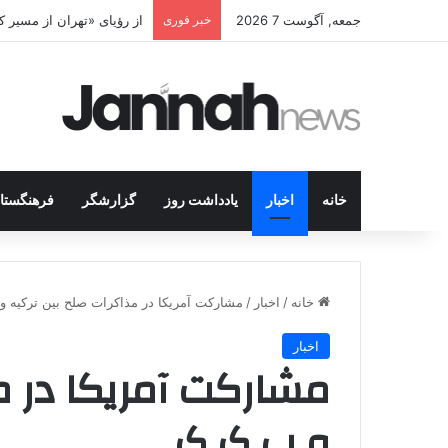
جمعه, آگوست 7 2026
خبر فوری
پژاک در پیچ آخر؛ قندیل ک
خانه
اخبار
یادداشت روز
گزارشگر
فرهنگستا
خانه
/
اخبار
/
مشارکت آمریکا در مذاکرات صلح بین ترکیه 
اخبار
مشارکت آمریکا در م
و پ.ک.ک