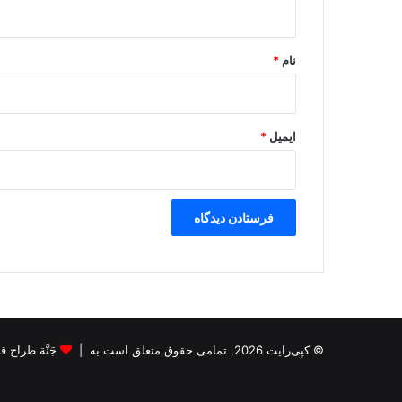
ه
*
نام
*
ایمیل
*
© کپی‌رایت 2026, تمامی حقوق متعلق است به |
جَنَّة طراح قالب s