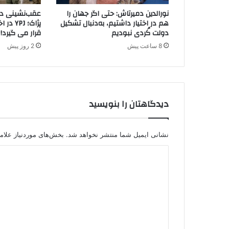
ل
نورالدین دمیرتاش: حتی اگر جهان را
عقب‌نشینی دیگ
م
هم در اختیار داشتیم، به‌دنبال تشکیل
پژاک؛ J
ا
دولت کُردی نبودیم
قرار می گیرد!
س
8 ساعت پیش
2 روز پیش
دیدگاهتان را بنویسید
نشانی ایمیل شما منتشر نخواهد شد.
بخش‌های موردنیاز علام
د
ی
د
گ
ا