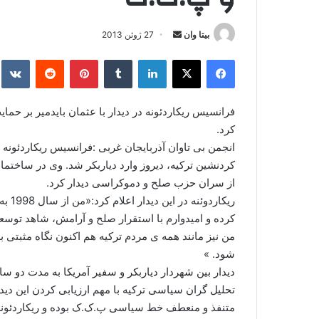
بیتا وان
ا
27 ژوئن 2013
ر
فیس بوک
X
لینکدین
‫تامبلر
‫پین‌ترست
‫رددیت
kte
س
ا
ل
فرانسیس ریکاردئونه در دیدار با عثمان بایدمیر بر حم
ا
کرد.
ی
انجمن بی تاوان آذربایجان غربی :فرانسیس ریکاردئونه 
م
کردنشین ترکیه، دیروز وارد دیاربکر شد. وی در ساختما
ی
از سران حزب صلح و دموکراسی دیدار کرد.
ل
ریکار
کرده و امیدوارم با استقرار صلح و آرامش، شاهد توس
من نیز مانند همه ی مردم ترکیه هم اکنون نگاه مثبتی ب
شود. »
دیدار بین شهردار دیاربکر و سفیر آمریکا به مدت دو
تحلیل گران سیاسی ترکیه با مهم ارزیابی کردن این دیدار
متنفذ و منعطف خط سیاسی پ.ک.ک بوده و ریکاردئونه