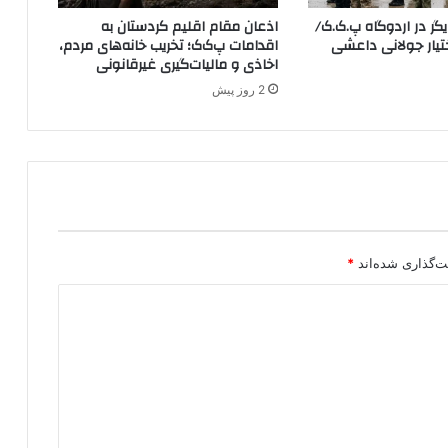
ح
ر در اردوگاه پ.ک.ک/
اذعان مقام اقلیم کردستان به
د
YP در اختیار جولانی داعشی
اقدامات پ‌ک‌ک؛ تخریب خانه‌های مردم،
ر
اخاذی و مالیات‌گیری غیرقانونی
م
2 روز پیش
ر
ح
ل
ه
د
و
م
ت‌گذاری شده‌اند
*