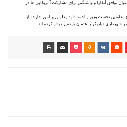
 عنوان توافق آنکارا و واشنگتن برای مشارکت آمریکایی ها در
چ معاونین نخست وزیر و احمد داوداوغلو وزیر امور خارجه از
شهرداری دیاربکر با عثمان بایدمیر دیدار کرده اند.
‫پین‌ترست
‫رددیت
‫VKontakte
‫Odnoklassniki
پاکت
اشتراک گذاری از طریق ایمیل
چاپ