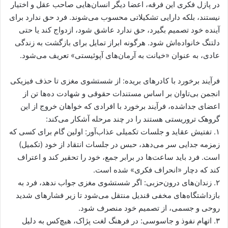
در پازل فکری این فرقه، اعضا دیگر انسان‌هایی صاحب عقل و اختیار
نیستند، بلکه دارایی تشکیلاتی محسوب می‌شوند. فرد حق ندارد برای
آینده خود تصمیم بگیرد، حق ندارد عاشق شود، ازدواج کند یا حتی
دلتنگ خانواده‌اش شود. هرگونه ابراز تمایل برای بازگشت به زندگی
عادی، به عنوان «خیانت به آرمان‌های آپوئیستی» تعریف می‌شود.
فرآیند برخورد با کادرهای بریده: از شستشوی مغزی تا حذف فیزیکی
انجمن بی‌تاوان بر اساس مستندات حقوقی و شهادت ده‌ها تن از
اعضای جداشده، فرآیند برخورد با افرادی که خواهان خروج از این
گروهک تروریستی هستند را در چند مرحله آشکار می‌کند:
۱. تفتیش عقاید و جلسات تکمیلی عذاب‌آور: اولین گام برای کسی که
زمزمه جدایی سر می‌دهد، حبس در جلسات انتقاد از خود (تکمیل)
است. فرد باید ساعت‌ها در برابر جمع، خود را تحقیر کند و اعتراف
کند که دچار «انحراف فکری» شده است.
۲. زندان‌های درون‌حزبی: اگر شستشوی مغزی جواب ندهد، فرد به
بازداشتگاه‌های مخفی قندیل منتقل می‌شود تا زیر فشارهای شدید
روحی و جسمی، از تصمیم خود منصرف شود.
۳. اتهام نفوذ و جاسوسی: در فرهنگ لغت پژاک، هیچ‌کس به دلیل