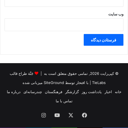
ز
ا
ر
وب‌ سایت
ت
ف
ت
ی
ش
ع
ق
ا
ی
د
© کپی‌رایت 2026, تمامی حقوق متعلق است به |
جَنَّة طراح قالب
ت
TieLabs
| با افتخار توسط
SiteGround
میزبانی شده
ب
د
خانه
اخبار
یادداشت روز
گزارشگر
فرهنگستان
چندرسانه‌ای
درباره ما
ی
تماس با ما
ل
ش
فیس
X
یوتیوب
اینستاگرام
د
؟