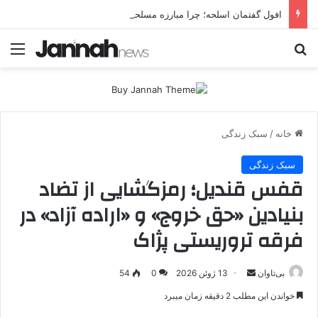
افول گفتمان اسلحه؛ چرا مبارزه مسلحانه در میان کردها اعتبار گذشته را ندارد؟
جستجو برای
منو
خانه
/
سبک زندگی
سبک زندگی
قفس قندیل؛ رمزگشایی از تضاد
بنیادین «حق خروج» و «اراده آزاد» در
فرقه تروریستی پژاک
بی‌تاوان
ا
13 ژوئن 2026
0
54
ر
خواندن این مطلب 2 دقیقه زمان میبرد
س