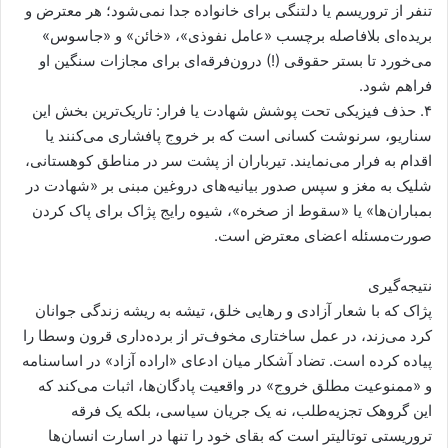
تنفر از تروریسم یا دلتنگی برای خانواده جدا نمی‌شود؛ هر معترض و
بریده‌ای بلافاصله برچسب «عامل نفوذی»، «خائن» و «جاسوس»
می‌خورد تا بستر حقوقی (!) درون‌فرقه‌ای برای مجازات سنگین او
فراهم شود.
۴. حذف فیزیکی تحت پوشش شهادت یا فرار: تاریک‌ترین بخش این
سناریو، سرنوشت کسانی است که بر خروج پافشاری می‌کنند یا
اقدام به فرار می‌نمایند. تیرباران از پشت سر در مناطق کوهستانی،
شلیک به مغز و سپس صدور بیانیه‌های دروغین مبنی بر «شهادت در
بمباران‌ها» یا «سقوط از صخره»، شیوه رایج پژاک برای پاک کردن
صورت‌مسئله اعضای معترض است.
نتیجه‌گیری
پژاک که با شعار آزادی و رهایی خلق، تیشه به ریشه زندگی جوانان
کرد می‌زند، در عمل ساختاری مخوف‌تر از برده‌داری قرون وسطا را
پیاده کرده است. تضاد آشکار میان ادعای «اراده آزاد» در اساسنامه
و «ممنوعیت مطلق خروج» در واقعیت پادگان‌ها، اثبات می‌کند که
این گروهک تجزیه‌طلب، نه یک جریان سیاسی، بلکه یک فرقه
تروریستی توتالیتر است که بقای خود را تنها در اسارت انسان‌ها