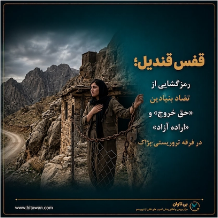
ا
ل
ا
ی
م
ی
ل