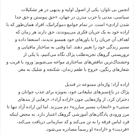
انجمن بی تاوان: یکی از اصول اولیه و بدیهی در هر تشکیلات
سیاسی، مدنی یا حزب مدرن در جهان، «حق پیوستن و حق جدا
شدن ارادی» است. در تمام جوامع دموکراتیک، افراد همان‌طور که با
اراده خود به یک جریان فکری می‌پیوندند، حق دارند هر زمان که
اهداف آن جریان را با باورهای خود همسو ندیدند، استعفا داده و
مسیر زندگی خود را تغییر دهند. اما وقتی به ساختار مافیایی و
تروریستی گروهک تجزیه‌طلب پژاک نگاه می‌کنیم، با یکی از
وحشتناک‌ترین تناقض‌های ساختاری مواجه می‌شویم: ورود با فریب و
شعارهای رنگین، خروج با طعم زندان، شکنجه و شلیک به مغز.
اراده آزاد؛ واژه‌ای ممنوعه در قندیل
پژاک در باغ‌سبزهای تبلیغاتی خود، به‌ویژه برای جذب جوانان و
دختران کرد، از واژه‌هایی چون «اراده آزاد»، «رهایی از بندهای
سنتی» و «انتخاب مسیر مبارزه» دم می‌زند. اما این اراده آزاد تنها تا
مرز ورودی پادگان‌های آموزشی گروهک اعتبار دارد. به محض اینکه
فرد لباس فرقه را به تن می‌کند و کد سازمانی دریافت می‌کند،
«فردیت» و «اراده» او رسماً مصادره می‌شود.