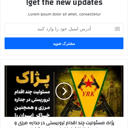
get the new updates!
Lorem ipsum dolor sit amet, consectetur.
آ
د
ر
س
ا
ی
م
ی
پ
ل
ژ
خ
ا
و
ک
د
م
ر
س
ا
ئ
و
و
ا
ل
پژاک مسئولیت چند اقدام تروریستی در جداره مرزی و
ر
ی
د