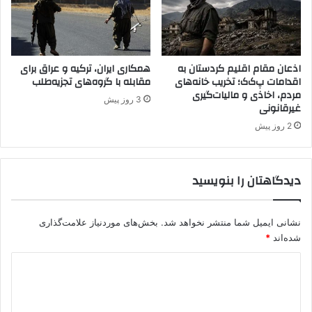
.
.
S
پ
y
.
r
گ
i
/
اذعان مقام اقلیم کردستان به
همکاری ایران، ترکیه و عراق برای
a
اقدامات پ‌ک‌ک؛ تخریب خانه‌های
مقابله با گروه‌های تجزیه‌طلب
پ
مردم، اخاذی و مالیات‌گیری
.
3 روز پیش
غیرقانونی
ک
.
2 روز پیش
ک
ب
ه
دیدگاهتان را بنویسید
د
ل
ی
نشانی ایمیل شما منتشر نخواهد شد.
بخش‌های موردنیاز علامت‌گذاری
ل
شده‌اند
*
م
م
د
ا
ی
ن
ع
د