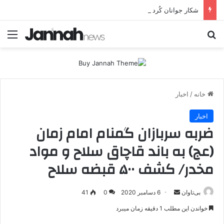
شکار جوانان کُرد در قلب اروپا؛ پ.ک.ک چگونه از آزادی‌های غرب برای تأمین نیروی انسانی سوءاستفاده می‌کند؟
جستجو برای
منو
خانه
/
اخبار
اخبار
ضربه سربازان گمنام امام زمان
(عج) به باند قاچاق سلاح و مواد
مخدر/ کشف ۵۰۰ قبضه سلاح
بی‌تاوان
ا
6 دسامبر 2020
0
41
ر
خواندن این مطلب 1 دقیقه زمان میبرد
س