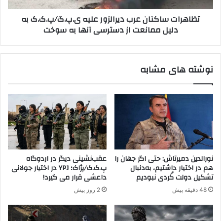
G
ا
تظاهرات ساکنان عرب دیرالزور علیه ی.پ.گ/پ.ک.ک به
/
ک
دلیل ممانعت از دسترسی آنها به سوخت
P
ن
K
ا
K
ن
k
ع
نوشته های مشابه
i
ر
l
ب
l
د
s
ی
c
ر
i
ا
v
ل
i
ز
l
و
نورالدین دمیرتاش: حتی اگر جهان را
عقب‌نشینی دیگر در اردوگاه
i
ر
هم در اختیار داشتیم، به‌دنبال
پ.ک.ک/پژاک؛ YPJ در اختیار جولانی
a
ع
تشکیل دولت کُردی نبودیم
داعشی قرار می گیرد!
n
ل
48 دقیقه پیش
2 روز پیش
i
ی
n
ه
N
ی