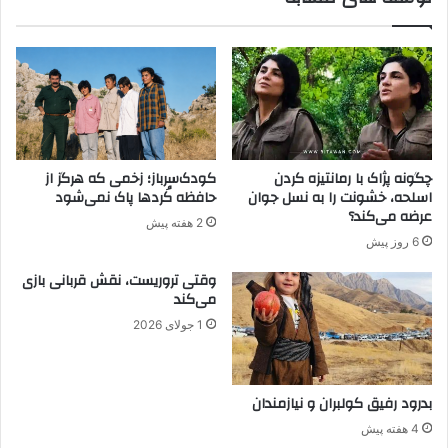
:
ه
ی
ه
.
ا
پ
ی
.
۲
گ
۵
ز
ک
ی
و
چگونه پژاک با رمانتیزه کردن
کودک‌سرباز؛ زخمی که هرگز از
ر
د
اسلحه، خشونت را به نسل جوان
حافظه کُردها پاک نمی‌شود
ش
ک
عرضه می‌کند؟
2 هفته پیش
ا
ر
6 روز پیش
خ
ب
ه
و
وقتی تروریست، نقش قربانی بازی
پ
د
می‌کند
.
ه
1 جولای 2026
ک
ش
.
د
ک
ه
ا
ت
بدرود رفیق کولبران و نیازمندان
س
و
4 هفته پیش
ت
س