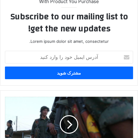
With Product You Purchase
Subscribe to our mailing list to
get the new updates!
Lorem ipsum dolor sit amet, consectetur.
آ
د
ر
س
ا
ی
م
ی
و
ل
ز
خ
ا
و
ر
د
ت
ر
د
ا