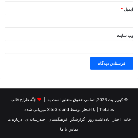
ذ
ا
ایمیل
*
ش
ت
ن
ب
وب‌ سایت
ر
ج
ن
ا
ی
ت
ک
و
د
ک
© کپی‌رایت 2026, تمامی حقوق متعلق است به |
جَنَّة طراح قالب
ر
TieLabs
| با افتخار توسط
SiteGround
میزبانی شده
ب
ا
خانه
اخبار
یادداشت روز
گزارشگر
فرهنگستان
چندرسانه‌ای
درباره ما
ی
تماس با ما
ی
ت