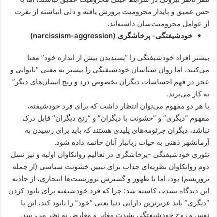
حس عمیق و پایدار محرومیت پرورش یافته و دلی انباشته از نفرت
از عوامل محرومیت‌شان داشته‌اند.
خودشیفتگی- پرخاشگری
(
narcissism-aggression
)
بیشتر افراد خودشیفتگی را “پسندیدن بیش از اندازه خود” معنا
می‌کنند، اما روان شناسان خودشیفتگی را بیشتر به معنی “ناتوانی و
عجز در فهم احساسات دیگران بخصوص درد و رنج انسان‌های دیگر”
به کار می‌برند.
با هر دو مفهوم می‌توان انتظار داشت که برای فرد خودشیفته،
مفهوم “دیگری” و “خشونت با دیگران” و “رنج دیگران” قابل درک
نباشد، دیگران جرثومه‌های پلیدی هستند که باید برای رسیدن به
آرمانشهر ذهنی به حیات زیانبار آنان خاتمه داده شود.
تئوری خودشیفتگی -پرخاشگری در تعالیم روانکاوان اولیه و نیز نسل
دوم روانکاوان نظریه‌ای جذاب برای تبیین خشونت سیاسی (از جمله
تروریسم) بود، اما با ظهور و گسترش تروریست‌ها انتحاری، از جاذبه
این دیدگاه بشدت کاسته شد؛ چرا که فرد خودشیفته برای نابود کردن
“دیگری” باید عزیزترین دارایی دنیا یعنی “خود” را نابود کند، این با
نفس و روح خودشیفتگی بشدت مغایر و معارض به نظر می‌رسد.