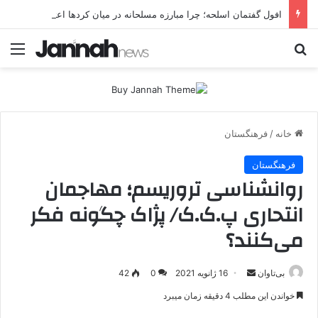
افول گفتمان اسلحه؛ چرا مبارزه مسلحانه در میان کردها اعتبار گذشته را ندارد؟
جستجو برای
منو
خانه
/
فرهنگستان
فرهنگستان
روانشناسی تروریسم؛ مهاجمان
انتحاری پ.ک.ک/ پژاک چگونه فکر
می‌کنند؟
بی‌تاوان
ا
16 ژانویه 2021
0
42
ر
خواندن این مطلب 4 دقیقه زمان میبرد
س