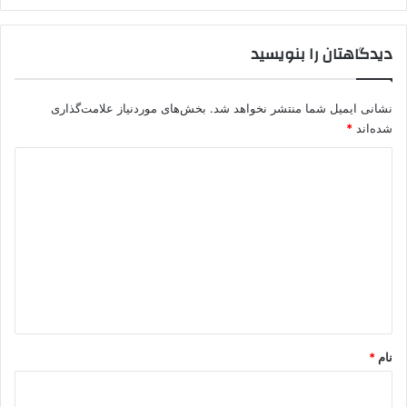
ط
پ
دیدگاهتان را بنویسید
.
ک
.
ک
نشانی ایمیل شما منتشر نخواهد شد.
بخش‌های موردنیاز علامت‌گذاری
/
شده‌اند
*
پ
د
ژ
ا
ی
ک
د
ب
ر
گ
ا
ا
ی
س
ه
ر
*
پ
و
نام
*
ش
گ