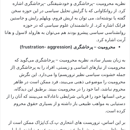
نظریه محرومیت -پرخاشگری و خودشیفتگی -پرخاشگری اشاره
کرد. از روانکاوانی که با گرایش تحلیل سیاسی در این حوزه سخن
گفته یا نوشته‌اند، می توان به اریش فروم، ویلهلم رایش و جاستین
فرانک اشاره کرد. از دانشمندان علوم سیاسی که در حوزه
روانشناسی سیاسی پیشرو بودند هم می‌توان به هارولد لاسول و هانا
آرنت اشاره کرد.
محرومیت – پرخاشگری
(
frustration- aggression
)
به زبان بسیار ساده، نظریه محرومیت – پرخاشگری می‌گوید که
محرومیت از نیازهای اساسی و زیستی، افراد را به پرخاشگری (از
جمله خشونت سیاسی نظیر تروریسم) وا می‌دارد. این نگرش
محرومیت را موضوعی ذهنی می‌بیند، فرد ممکن است در ظاهر
محروم نباشد، اما خود را در محرومیت ببیند. برطبق این دیدگاه،
برخی انسانها خود را قربانی شرایطی ناعادلانه می‌بینند که آنان را از
دستیابی به مواهب طبیعی باز داشته و از بسیاری حقوق محروم
کرده است.
بر این اساس، تروریست های انتحاری پ.ک.ک/پژاک ممکن است از
نظر ناظر بیرونی در شرایط عینی محرومیت عمیق نباشند، اما با