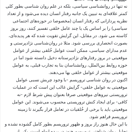
نه تنها در روانشناسی سیاسی، بلکه در علم روان شناسی بطور کلی
کمتر علاقه‌ای به تبیین یک جانبه رفتار انسان دیده می‌شود و از تعداد
نظریه پردازانی که رفتار انسان (مخصوصا در حوزه‌های اجتماعی
سیاسی) را بر اساس یک یا چند عامل خلقی تفسیر کنند، روز بروز
کاسته می شود. در مقابل، این گرایش تقویت شده که هر پدیده‌ای،
بصورت انحصاری بررسی شود. مثلا در روان‌شناسی نژادپرستی و
عدم مدارای سیاسی، ممکن است عوامل خُلقی بیشتر از عوامل
موقعیتی در بروز رفتارهای نژادپرستانه دخیل دانسته شود اما در
حوزه روابط بین‌الملل، روانشناسان بنا به تجارب قبلی، به عوامل
موقعیتی بیشتر از عوامل خلقی بها می‌دهند.
اکنون در روان شناسی تروریسم -با وجود چربش نسبی عوامل
موقعیتی به عوامل خلقی- گرایش غالب این است که در عملیات
تروریستی نیروهای موقعیتی صرفا بعنوان پیش شرط لازم -نه
کافی- برای ایجاد کنش تروریستی محسوب می‌شوند. این عوامل
موقعیتی باید با برخی از خُلقیات در تعامل قرار بگیرند تا زمینه
تروریسم فراهم ‌شود.
با این حال هنوز راز بروز و ظهور تروریسم بطور کامل گشوده نشده و
تحلیل روان شناختی تروریسم هنوز در پرده ابهام است. یکی از