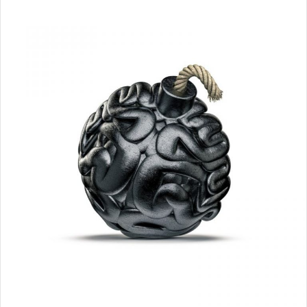
ا
ل
ا
ی
م
ی
ل