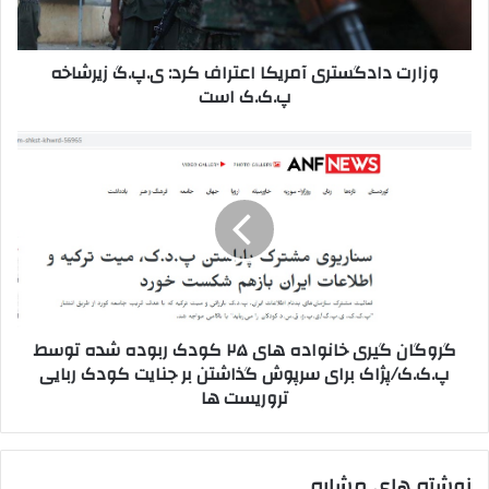
ا
و
د
ا
گ
وزارت دادگستری آمریکا اعتراف کرد: ی.پ.گ زیرشاخه
ر
س
پ.ک.ک است
د
ت
ک
ر
ن
ی
گ
ی
آ
ر
د
م
و
ر
گ
ی
ا
ک
ن
ا
گ
ا
ی
ع
ر
گروگان گیری خانواده های ۲۵ کودک ربوده شده توسط
ت
ی
پ.ک.ک/پژاک برای سرپوش گذاشتن بر جنایت کودک ربایی
ر
خ
تروریست ها
ا
ا
ف
ن
ک
و
ر
ا
نوشته های مشابه
د
د