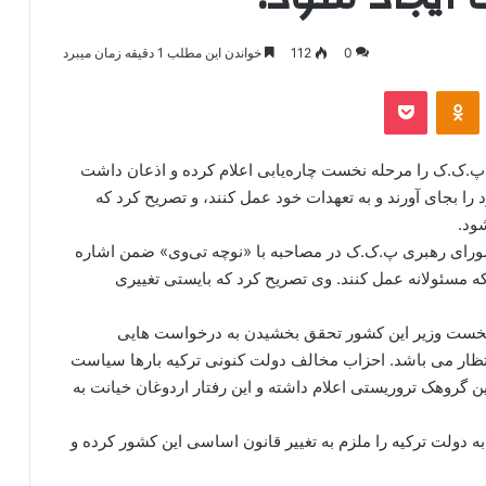
0
112
خواندن این مطلب 1 دقیقه زمان میبرد
‫VKonta
‫Odnoklassniki
پاکت
پ.ک.ک را مرحله نخست چاره‌یابی اعلام کرده و اذعان داشت
 را بجای آورند و به تعهدات خود عمل کنند، و تصریح کرد که
ود.
شورای رهبری پ.ک.ک در مصاحبه با «نوچه تی‌وی» ضمن اشاره
که مسئولانه عمل کنند. وی تصریح کرد که بایستی تغییری
از نخست وزیر این کشور تحقق بخشیدن به درخواست هایی
نتظار می باشد. احزاب مخالف دولت کنونی ترکیه بارها سیاست
 گروهک تروریستی اعلام داشته و این رفتار اردوغان خیانت به
دولت ترکیه را ملزم به تغییر قانون اساسی این کشور کرده و