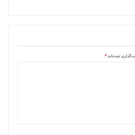
ر
ا
س
د
ا
ز
ف
ه
ر
ت‌گذاری شده‌اند
*
س
ت
س
ا
ز
م
ا
ن
ه
ا
ی
ت