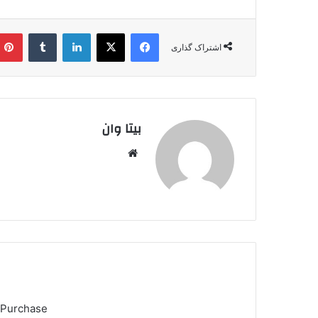
فیس بوک
X
لینکدین
‫تامبلر
اشتراک گذاری
بیتا وان
وبس
ایت
 Purchase