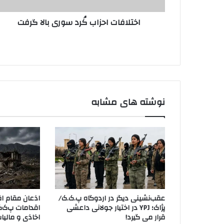
ت
ر
ا
د
اختلافات احزاب کُرد سوری بالا گرفت
ح
ک
ز
ن
ا
ی
ب
د
کُ
ر
د
س
نوشته های مشابه
و
ر
ی
ب
ا
ل
ا
گ
ر
عقب‌نشینی دیگر در اردوگاه پ.ک.ک/
اذعان مقام اق
ف
پژاک؛ YPJ در اختیار جولانی داعشی
اقدامات پ‌ک‌ک
ت
قرار می گیرد!
اخاذی و مالیا