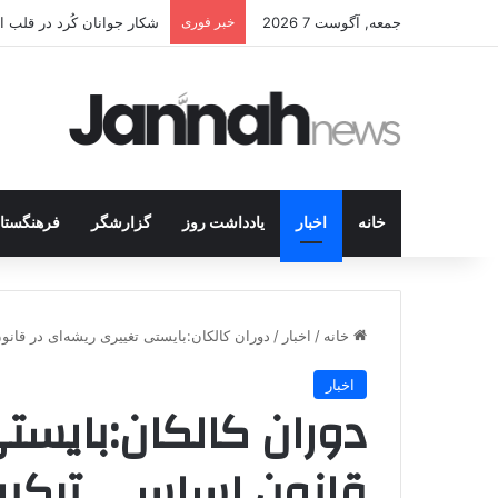
جمعه, آگوست 7 2026
خبر فوری
شکار جوانان کُرد در قلب 
خانه
اخبار
یادداشت روز
گزارشگر
فرهنگستا
خانه
/
اخبار
/
دوران کالکان:بایستی تغییری ریشه‌ای در قانو
اخبار
دوران کالکان:بایستی
قانون اساسی ترکیه 