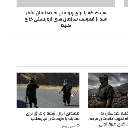
ب
ر
«پ ک ک» را برای پیوستن به مخالفان بشار
ا
اسد از فهرست سازمان های تروریستی خارج
ی
کنید!
پ
ی
و
س
ت
ن
ب
ه
م
خ
ا
ل
ف
ا
ن
لیم کردستان به
همکاری ایران، ترکیه و عراق برای
ب
؛ تخریب خانه‌های مردم،
مقابله با گروه‌های تجزیه‌طلب
ش
ت‌گیری غیرقانونی
2 روز پیش
ا