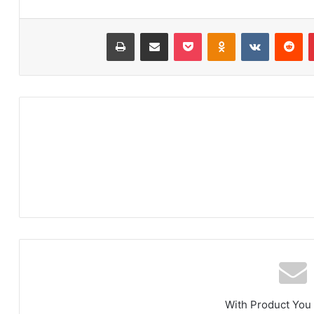
‫پین‌ترست
‫رددیت
‫VKontakte
‫Odnoklassniki
پاکت
اشتراک گذاری از طریق ایمیل
چاپ
With Product You