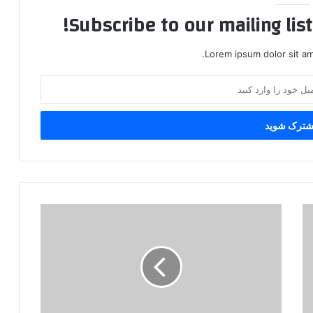
Subscribe to our mailing lis
Lorem ipsum dolor sit am
«
پ
ک
ک
»
ر
ا