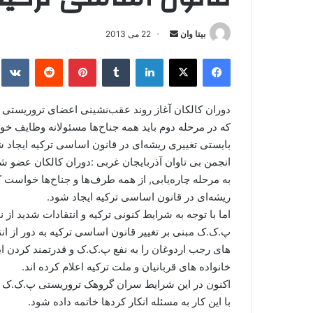
بیتا وان
ا
22 می 2013
ر
فیس بوک
X
لینکدین
‫تامبلر
‫پین‌ترست
‫رددیت
kte
س
ا
ل
دوران کالکان آغاز روند عقب‌نشینی اعضای تروریستی 
ا
که در مرحله دوم باید همه جناح‌ها مسئولانه وظایف خود
ی
بایستی تغییری ریشه‌ای در قانون اساسی ترکیه ایجاد ش
م
انجمن بی تاوان آذربایجان غربی :دوران کالکان عضو 
ی
به مرحله چاره‌یابی, از همه طرف‌ها و جناح‌ها خواست 
ل
ریشه‌ای در قانون اساسی ترکیه ایجاد شود.
اما با توجه به شرایط کنونی ترکیه و انتقادات شدید 
پ.ک.ک مبنی بر تغییر قانون اساسی ترکیه به دور از ا
های رجب اردوغان را به نفع پ.ک.ک و قدرتمند کردن این
خانواده های قربانیان و ملت ترکیه اعلام کرده اند.
اکنون در این شرایط سران گروهک تروریستی پ.ک.ک به 
با این کار به مسئله انکار کردها خاتمه داده شود.