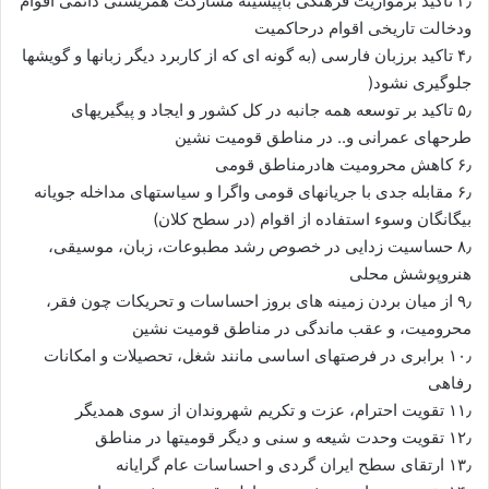
۳٫ تاکید برمواریث فرهنگی باپیشینه مشارکت همزیستی دائمی اقوام
ودخالت تاریخی اقوام درحاکمیت
۴٫ تاکید برزبان فارسی (به گونه ای که از کاربرد دیگر زبانها و گویشها
جلوگیری نشود(
۵٫ تاکید بر توسعه همه جانبه در کل کشور و ایجاد و پیگیریهای
طرحهای عمرانی و.. در مناطق قومیت نشین
۶٫ کاهش محرومیت هادرمناطق قومی
۶٫ مقابله جدی با جریانهای قومی واگرا و سیاستهای مداخله جویانه
بیگانگان وسوء استفاده از اقوام (در سطح کلان)
۸٫ حساسیت زدایی در خصوص رشد مطبوعات، زبان، موسیقی،
هنروپوشش محلی
۹٫ از میان بردن زمینه های بروز احساسات و تحریکات چون فقر،
محرومیت، و عقب ماندگی در مناطق قومیت نشین
۱۰٫ برابری در فرصتهای اساسی مانند شغل، تحصیلات و امکانات
رفاهی
۱۱٫ تقویت احترام، عزت و تکریم شهروندان از سوی همدیگر
۱۲٫ تقویت وحدت شیعه و سنی و دیگر قومیتها در مناطق
۱۳٫ ارتقای سطح ایران گردی و احساسات عام گرایانه