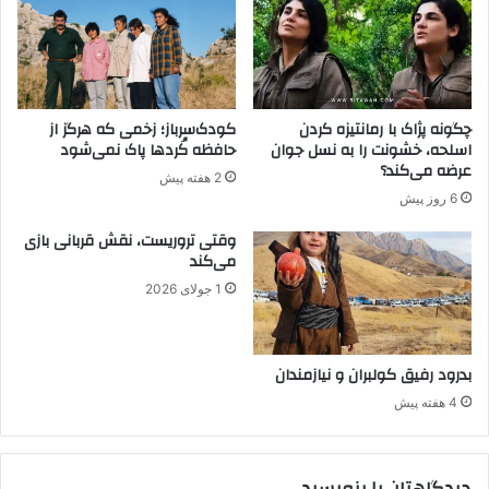
ا
ت
ز
س
م
و
ن
ر
ظ
ی
ر
چگونه پژاک با رمانتیزه کردن
کودک‌سرباز؛ زخمی که هرگز از
ه
ح
اسلحه، خشونت را به نسل جوان
حافظه کُردها پاک نمی‌شود
ا
ق
عرضه می‌کند؟
2 هفته پیش
ز
و
6 روز پیش
س
ق
و
ب
وقتی تروریست، نقش قربانی بازی
ی
ی
می‌کند
P
ن
1 جولای 2026
K
ا
K
ل
ص
م
ا
ل
بدرود رفیق کولبران و نیازمندان
د
ل
4 هفته پیش
ر
ی
ش
ک
د
ی
دیدگاهتان را بنویسید
ف