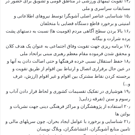
۱۴٫ تقویت تیمهای ورزشی در مناطق قومی و تشویق برای حضور در
مسابقات سراسری و ملی
۱۵٫ شناسایی عناصر اصلی آشوبگرا توسط نیروهای اطلاعاتی و
امنیتی و برخورد قاطع دستگاه قضایی با متخلفان
۱۶٫ بالا بردن سطح آگاهی مردم (قومیت ها) نسبت به دستهای پشت
پرده شرارت و بیگانه
۱۷٫ برنامه ریزی جهت تقویت وفاق اجتماعی به عنوان یک هدف کلان
و محقق شدن فرموده مقام معظم رهبری مبنی براتحاد ملی
۱۸٫ حفظ استقلال نسبی خرده فرهنگها و حتی اصالت دادن به آنها و
در عین حال برقراری اتصال و ارتباط بین اقوام از طریق تقویت و
برجسته کردن نقاط مشترک بین اقوام و غیر اقوام (ارزش، عرف
و…)
۱۹٫ هوشیاری در تفکیک تقسیمات کشوری و لحاظ قرار دادن آداب و
رسوم و سنن (تفرقه زدایی(
۲۰٫ استفاده از پژوهشگران و مراکز فرهنگی دینی جهت نشریات و
بولتن ها
۲۱٫ شناسایی و برخورد با عوامل ایجاد بحران، چون سرپلهای مالی و
تامین منابع آشوبگران، اغتشاشگران، وبلاگ نویسان