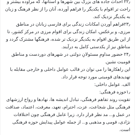
۲۲٫ احداث جاده های بزرگ بین شهرها و استانها، که مراوده بیشتر و
راحت تر اقوام با یکدیگر را فراهم آورده، آنان را از نظر فرهنگ و زبان
به یکدیگر نزدیک کند.
۲۳٫فراهم آوردن امکانات زندگی برای فارسی زبانان در مناطق
مرزی، و برعکس، امکان زندگی برای اقوام مرزی در مرکز کشور، تا
از این طریق اقوام به یکدیگر نزدیک تر شده، فرهنگها مشترک گردد و
مناطق نیز از یکدستی کامل به درآیند.
۲۴٫ حضور مداومِ مسئولانِ دولتی در شهرهای دوردست و مناطق
قومیت نشین.
این راهکارها را می توان در قالب عوامل داخلی و خارجی مقابله با
تهدیدهای قومیتی مورد توجه قرار داد.
الف. عوامل داخلی:
۱٫حوزه فرهنگی:
تقویت روند تفاهم فرهنگی، تبادل اندیشه ها، نهادها و رواج ارزشهای
فرهنگی مثل شجاعت، عزت، احترام، تعهد، معرفت، اعتماد، صداقت
در عمل و… مد نظر قرار دارد. زیرا عامل فرهنگی چون اختلافات
نژادی، قومی و مذهبی و… از جمله عوامل پیدایش حوزه فرهنگی
است.