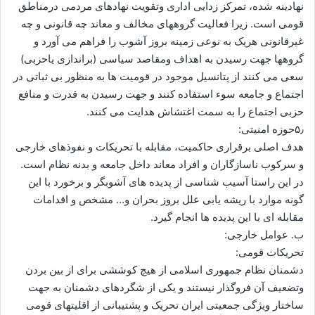
نهادینه شده، تمرکز زدایی اداری وتقویت نهادهای مردمی درمناطق
قومی است. زیرا فعالیت گروههای مخالف و معاند چه قانونی و چه
غیرقانونی هریک به نوعی زمینه بروز آشوب را فراهم می آورد و
گروهها جهت رسیدن به اهداف ومقاصد سیاسی (براندازی یاحزبی)
سعی می کنند از پتانسیل موجود در قومیت ها به منظور بی ثباتی در
اجتماع و جامعه سوء استفاده کنند و جهت رسیدن به قدرت و منافع
حزبی اجتماع را به سمت اغتشاش هدایت می کنند.
۵٫حوزه امنیتی:
هدف اصلی برقراری حاکمیت، مقابله با تحریکات و نفوذهای خارجی
و سرکوب ناسازگاران و افراد معاند داخل جامعه و بدنه نظام است.
در این راستا آسیب شناسی از پدیده های آشوبگر و برخورد با این
گونه موارد با ریشه یابی علل بروز بحران و… مشخص و اقدامات
مقابله ای با این پدیده ها انجام گیرد.
ب. عوامل خارجی:
تحریکات قومی:
دشمنان نظام جمهوری اسلامی از هیچ کوششی برای از بین بردن
وتضعیف آن فروگذار نیستند و یکی از شگردهای دشمنان به جهت
ساختار ویژگی جمعیتی ایران تحریک و پشتیبانی از اقلیتهای قومی