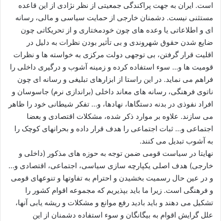
است. ایران به جهت پراکندگی جمعیتی از نظر نژادی از این قاعده
مستثنی نیست. دشمنان خارجی از حمایت سیاسی و مالی، رسانه
ای و اطلاعاتی یا وعده های چون خودمختاری و از تحریکاتی چون
ضایع شدن حقوق شهروندی و بی تأثیر بودن نظرات به دلیل در
اقلیت قرار گرفتن، بی توجهی دولت مرکزی به خواسته ها و نظرات
قومیت ها و… سوء استفاده کرده و زمینه آشوب و درگیری داخلی را
فراهم می نماید. در این راستا از ابزارهای تبلیغی و رسانه ای چون
ناتوی فرهنگی، رسانه های معاند داخلی (براندازی نرم) جاسوسان و
افراد نفوذی در بدنه دستگاها، نهادها، و… تفکر شیطانی خود را ظاهر
می سازند. علاوه بر موارد ذکر شده، مشکلات اقتصادی و بعضا
اجتماعی و… ثبات اجتماعی را هدف قرار داده و بحرانهای کوچک را
به آشوب تبدیل می کنند.
نهایتا در سیاست قومی ضمن توجه به حوزه های مذکور (داخلی و
خارجی) هدف اصلی یکپارچه سازی سیاسی، اجتماعی، اقتصادی و…
و در عین حال رسمیت بخشیدن و احترام به تفاوتها و تنوعهای قومی
و فرهنگی است. زیرا ما باید بپذیریم که مجموعه اقوام کشور را
تشکیل می دهند و باید بادید رفع موانع و مشکلات و ریشه یابی آنها،
علل گرایش اقوام به بیگانگان و سوء استفاده دشمنان از این