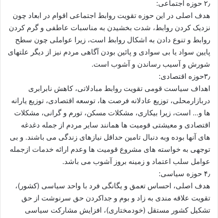
۲٫ حوزه اجتماعی:
هدف اصلی در این حوزه تقویت روابط اجتماعی اقوام در ابعاد چون
نزدیک کردن روابط، شدت بخشیدن به مناسبات عاطفی و گرم کردن
روابط و تنوع دادن به اشکال روابط است، زیرا عواملی چون سطح
پایین سواد یا بی سوادی و پائین بودن آگاهی مردم نیز از دیگر علتهای
شورش و آسیب رساندن و آشوب است.
۳٫حوزه اقتصادی:
اهداف سیاست قومی تقویت روابط مبادلاتی، کاهش نابرابری
دربازارمحلی، توزیع عادلانه فرصت ها، توسعه اقتصادی، توزیع یارانه
ها و… است، زیرا بیکاری، مشکلات مسکن، تورم و گرانی، مشکلات
اقتصادی و معیشتی قومیت ها همانند سایر مردم از جمله دغدغه
های آنها بوده وبه دنبال تامین حداقل نیازهای زندگی می باشند. و بی
توجهی به خواسته های مشروع قومیت ها وعدم ارائه خدمات ازجمله
عوامل سلب اعتماد و زمینه بروز آشوب می باشد.
۴٫ حوزه سیاسی:
هدف اصلی، احساس تعمق و یگانگی فرد با واحد سیاسی (کشور)،
تقویت علاقه مندی به زاد و بوم و جداکردن حق سرنوشت از حق
تشکیل کشور مستقل (خودمختاری)، افزایش مشارکت سیاسی