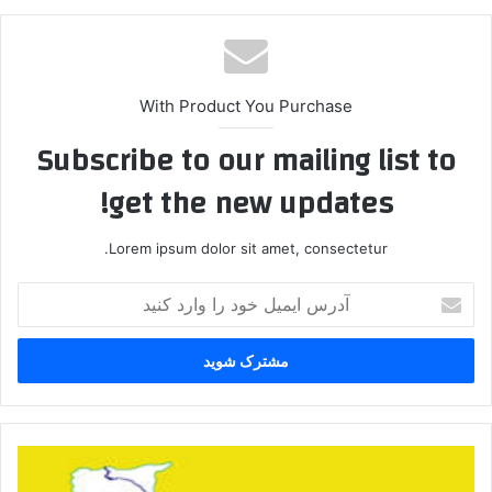
With Product You Purchase
Subscribe to our mailing list to
get the new updates!
Lorem ipsum dolor sit amet, consectetur.
آ
د
ر
س
ا
ی
م
ی
پ
ل
.