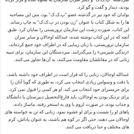
بودند، دیدار و گفت ‌و گو کرد.
بولدان که خود نیز در گذشته عضو “پ.ک.ک” بود، متن این مصاحبه
‌ها را به شکل کتاب با عنوان “زن بودن در پ.ک.ک” به چاپ رساند.
این کتاب، صورت زشت این سازمان تروریستی را نمایان کرد. طبق
آنچه که در این کتاب نوشته شده، عبدالله اوجالان و سایر سران
سازمان تروریستی، با زنان زیبایی که در اطراف خود جمع کرده‌اند،
«زندگی شیرینی» را می‌گذرانند. سردستگان این سازمان، برای تنبیه
زنانی که در مقابلشان مقاومت می‌کنند، به آن ها تجاوز می کنند.
عبدالله اوجالان، زنانی را که قرار است در اطراف خود داشته باشد،
با دقت و وسواس زیادی انتخاب می‌ کرد، به طوری که گویا آنان را
برای حرمسرای خود انتخاب می‌ کند. او هر کسی را قبول نمی ‌کرد.
برای نزدیک بودن به اوجالان، باید فارغ‌التحصیل دبیرستان یا دانشگاه
و جذاب بوده، در صورت لزوم با وی به استخر رفته، ماساژ داده،
پاهای او را شست و برای او عشوه نمود. زنانی که تن به خواسته ‌های
اوجالان می ‌دهند، حتی اگر در کوه هم باشند، به عنوان پاداش، کرم‌
های مختلف و حنا دریافت می ‌کنند.