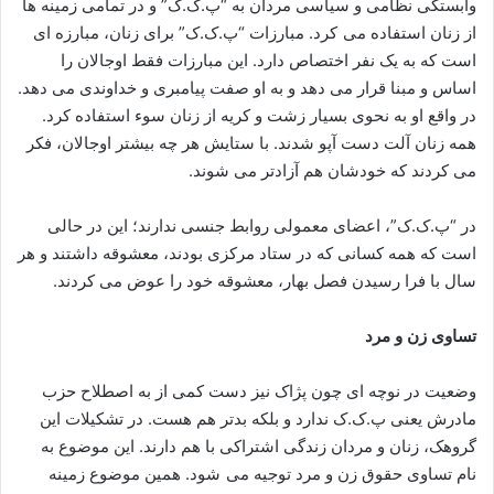
وابستگی نظامی و سیاسی مردان به “پ.ک.ک” و در تمامی زمینه ‌ها
از زنان استفاده می کرد. مبارزات “پ.ک.ک” برای زنان، مبارزه ‌ای
است که به یک نفر اختصاص دارد. این مبارزات فقط اوجالان را
اساس و مبنا قرار می‌ دهد و به او صفت پیامبری و خداوندی می‌ دهد.
در واقع او به نحوی بسیار زشت و کریه از زنان سوء استفاده کرد.
همه زنان آلت دست آپو شدند. با ستایش هر چه بیشتر اوجالان، فکر
می ‌کردند که خودشان هم آزادتر می ‌شوند.
در “پ.ک.ک”، اعضای معمولی روابط جنسی ندارند؛ این در حالی
است که همه کسانی که در ستاد مرکزی بودند، معشوقه داشتند و هر
سال با فرا رسیدن فصل بهار، معشوقه خود را عوض می‌ کردند.
تساوی زن و مرد
وضعیت در نوچه ای چون پژاک نیز دست کمی از به اصطلاح حزب
مادرش یعنی پ.ک.ک ندارد و بلکه بدتر هم هست. در تشکیلات این
گروهک، زنان و مردان زندگی اشتراکی با هم دارند. این موضوع به
نام تساوی حقوق زن و مرد توجیه می شود. همین موضوع زمینه