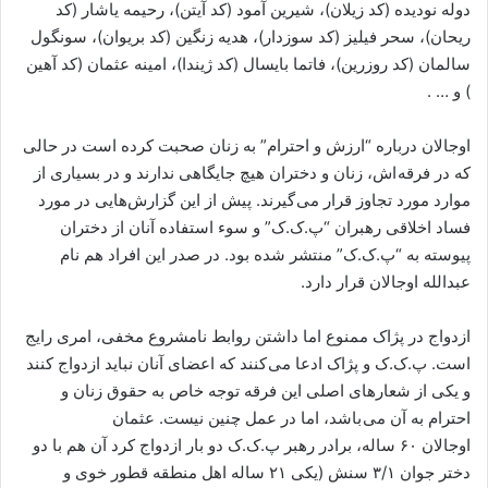
دوله نودیده (کد زیلان)، شیرین آمود (کد آیتن)، رحیمه یاشار (کد
ریحان)، سحر فیلیز (کد سوزدار)، هدیه زنگین (کد بریوان)، سونگول
سالمان (کد روزرین)، فاتما بایسال (کد ژیندا)، امینه عثمان (کد آهین
) و … .
اوجالان درباره “ارزش و احترام” به زنان صحبت کرده است در حالی
که در فرقه اش، زنان و دختران هیچ جایگاهی ندارند و در بسیاری از
موارد مورد تجاوز قرار می گیرند. پیش از این گزارش‌هایی در مورد
فساد اخلاقی رهبران “پ.ک.ک” و سوء استفاده آنان از دختران
پیوسته به “پ.ک.ک” منتشر شده بود. در صدر این افراد هم نام
عبدالله اوجالان قرار دارد.
ازدواج در پژاک ممنوع اما داشتن روابط نامشروع مخفی، امری رایج
است. پ.ک.ک و پژاک ادعا می کنند که اعضای آنان نباید ازدواج کنند
و یکی از شعارهای اصلی این فرقه توجه خاص به حقوق زنان و
احترام به آن می باشد، اما در عمل چنین نیست. عثمان
اوجالان ۶۰ ساله، برادر رهبر پ.ک.ک دو بار ازدواج کرد آن هم با دو
دختر جوان ۳/۱ سنش (یکی ۲۱ ساله اهل منطقه قطور خوی و