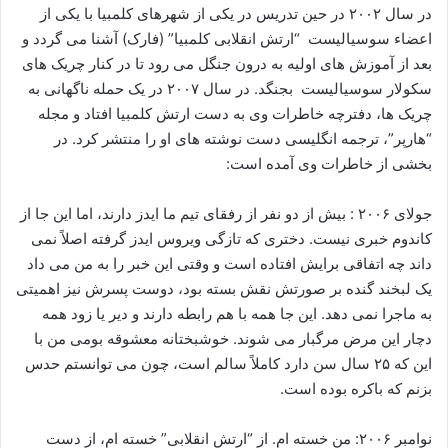
در سال ۲۰۰۲ در حین تدریس در یکی از شهرهای کلمبیا با یکی از
اعضاء سوسیالیست “ارتش انقلابی کلمبیا” (فارک) آشنا می ‌گردد و
بعد از آموزش‌ های اولیه به درون جنگل می ‌رود تا در کنار چریک ‌های
سکولار سوسیالیست بجنگد. در سال ۲۰۰۷ در یک حمله‌ ناگهانی به
چریک‌ ها، دفترچه خاطرات وی به دست ارتش کلمبیا افتاد و مجله
“هارپر”، ترجمه‌ انگلیسی دست ‌نوشته ‌های او را منتشر کرد. در
بخشی از خاطرات وی آمده است:
جولای ۲۰۰۶ : بیش از دو نفر از رفقای تیم ما ایدز دارند، اما این جا از
کاندوم خبری نیست. دختری که تاز‌گی ویروس ایدز گرفته اصلاً نمی
‌داند چه اتفاقی برایش افتاده است و وقتی این خبر را به من می‌ داد
یک لبخند گنده بر صورتش نقش بسته بود، دوست پسرش نیز اهمیتی
به ماجرا نمی‌ دهد. این جا همه با هم رابطه دارند و دیر یا زود همه
دچار این مرض مرگبار می ‌شوند. خوشبختانه معشوقه‌ بومی من با
این که ۲۵ سال سن دارد کاملاً سالم است، چون می ‌توانستم حدس
بزنم که باکره بوده است.
نوامبر ۲۰۰۶: من خسته ‌ام. از “ارتش انقلابی” خسته ‌ام، از دست