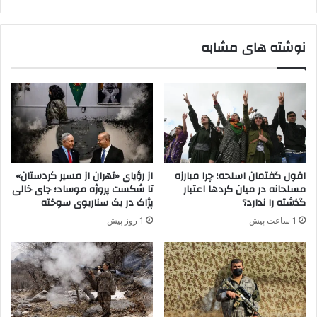
ت
م
ل
ط
ا
ا
نوشته های مشابه
ش
ل
ب
ب
ر
م
ا
ن
ی
ت
ف
ش
ر
ر
ا
ش
ر
د
افول گفتمان اسلحه؛ چرا مبارزه
از رؤیای «تهران از مسیر کردستان»
ک
ه
مسلحانه در میان کردها اعتبار
تا شکست پروژه موساد؛ جای خالی
ش
ت
گذشته را ندارد؟
پژاک در یک سناریوی سوخته
ت
و
1 ساعت پیش
1 روز پیش
ه
س
ا
ط
س
ع
ت
و
ا
م
ل