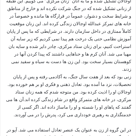
اوجالان تشکیل شده و ما به آنان “زنان مرکزی” می ‌گوییم. این طبقه
از زنانی تشکیل شده که در جنگ شرکت نکرده ‌اند و خارج از مناطق
و شرایط سخت و دشوار، عموماً در قرارگاه‌ ها مانده و خصوصاً در
خانه‌ های تمرکز عبدالله اوجالان زندگی کرده‌ اند. این زنان موقعیت
کاملاً ممتازی در داخل سازمان دارند. در شرایطی که ما پس از پایان
آموزش نظامی حتی یک درخت هم پیدا نمی ‌کردیم که زیر سایه آن
استراحت کنیم، برای زنان ستاد مرکزی، چادر دایر شده و سایه ‌بان
مهیا می ‌شد. آنان کر‌م‌ ها و حناهایی داشتند که پیدا کردن آنها در
کوهستان بسیار سخت بود. این زن ها دست به سیاه و سفید نمی‌
زدند.
زنی بود که بعد از هفت سال جنگ، به آکادمی رفته و پس از پایان
تحصیلات، نزد ما آمده بود. تعادل ذهنی و فکری او بر هم خورده بود.
اوجالان او را اذیت کرده بود. من متوجه شدم که همه زنان ستاد
مرکزی، در خانه‌ های متمرکز واقع در شام زندگی کرده ‌اند.آن ها می
‌گفتند که پاهای او را شسته و او را ماساژ داده‌ اند. اگر کسی از
خدمتگذاری به رهبری خودداری می ‌کرد، پدرش را در می‌ آوردند.
در این گروه از زن به عنوان یک عنصر تعادل استفاده می شد. آپو در