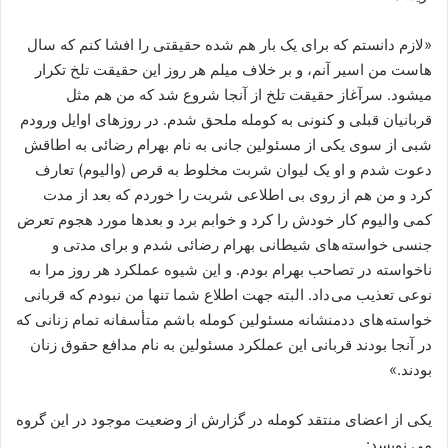
«لازم دانستم که برای یک بار هم شده حقیقتی را افشا کنم که سال
هاست من اسیر آنم، و بر خلاف میلم هر روز این حقیقت تلخ تکرار
میشود. سرآغاز حقیقت تلخ از آنجا شروع شد که من هم مثل
قربانیان قبلی و کنونی به کومله ملحق شدم. در روزهای اوایل ورودم
شبی از سوی یکی از مسئولین جانی به نام بهرام رضائی به اطاقش
دعوت شدم و او یک لیوان شربت مخلوط به قرص (والیوم) تعارف
کرد و من هم از روی بی اطلاعی شربت را خوردم که بعد از مدت
کمی والیوم کار خودش را کرد و خوابم برد و بعدها مورد هجوم تعرض
جنسی خواسته های شیطانی بهرام رضائی شدم و برای مدتی و
ناخواسته در تصاحب بهرام بودم. و این شیوه عملکرد هر روز مرا به
نوعی تعذیب می داد. البته جهت اطلاع شما تنها من نبودم که قربانی
خواسته های ددمنشانه مسئولین کومله باشم متأسفانه تمام زنانی که
در آنجا بودند قربانی این عملکرد مسئولین به نام مدافع حقوق زنان
بودند.»
یکی از اعضای منتقد کومله در گزارش از وضعیت موجود در این گروه
می نویسد: