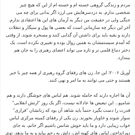
مردم و زندگی گروهی خسته‌ ام و خسته ‌ام از این‌ که هیچ چیز
شخصی ندارم. به دردسرهایش می‌ ارزد اگر بدانی برای چه می‌
جنگی ولی در حقیقت من دیگر به آرمان‌ های این ها اعتقادی ندارم.
آخر این دیگر چه سازمانی است که بعضی‌ ها پول و سیگار و تنقلات
دارند و بقیه باید برای داشتن آن گدایی کنند و مسخره شوند. از وقتی
که آمدم سیستمشان به همین روال بوده و تغییری نکرده است. یک
دختر دماغ قلمی تر و تازه می ‌تواند اعضای رهبری را به جان هم
بیندازد.
آوریل ۲۰۰۶: این جا، زن‌ های رفقای گروه رهبری از همه چیز با خبر
هستند و حتی می‌ توانند به ما امر و نهی کنند.
آن ها اجازه دارند که حامله شوند. هم لباس ‌های خوشگل دارند و هم
شامپو… این تبعیض‌ ها عادلانه نیست، اگر یک روز “ارتش انقلابی”
قدرت را دست بگیرد حتماً باید شاهد آن بود که زنانشان “فراری”
سوار شوند و خاویار بخورند. زن یکی از رفقای کمیته مرکزی لباس
خواب زیبایی دارد و ما باید خوش شانس باشیم اگر خانم، به جای
دورانداختن لباس های کهنه‌ اش، دلش به رحم بیاید و به ما بدهد. توی