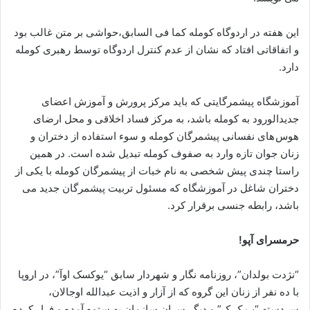
این هفته در اردوگاه کومله کما فی السابق،حواشی بر متن غالب بود
و اتفاقاتی افتاد که نشان از عدم کنترل اردوگاه توسط رهبری کومله
دارد.
آموزشگاه پیشمرگایتی که باید مرکز پرورش و آموزش اعضای
جدیدالورود به کومله باشد، به مرکز فساد اخلاقی و محل ارضای
هوس های نفسانی پیشمرگان کومله و سوء استفاده از دختران و
زنان جوان تازه وارد به صفوف کومله تبدیل شده است. در همین
راستا چندی پیش شخصی به نام خبات از پیشمرگان کومله با یکی از
دختران شاغل در آموزشگاه که مسئول تربیت پیشمرگان جدید می
باشد، رابطه جنسی برقرار کرد.
حرمسرای آپو!
“نژدت بولدان”، روزنامه ‌نگار و شهردار سابق “یوکسک اوآ”، در اروپا
با ده نفر از زنان این گروه که از آزار و اذیت عبدالله اوجالان،
سردسته “پ.ک.ک” و دیگر سران سازمان به ستوه آمده و فرار کرده