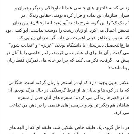
زنانی که به فانتزی ‌های جنسی عبدالله اوجالان و دیگر رهبران و
سران سازمان تن نداده و فرار کرده بودند، حقایق زندگی در
“پ.ک.ک” را این ‌گونه شرح دادند: آپو (عبدالله اوجالان)، بین زنان
تبعیض اعمال می ‌کرد. او زنان زشت را دوست نداشت. آپو کسی بود
که به تیپ و ظاهر خیلی اهمیت می‌ داد. اگر به زنان زیبایی که
فارغ‌التحصیل دبیرستان یا دانشگاه بودند، “عزیزم” و “فدایت شوم”
می ‌گفت و آن ها برای او عشوه می ‌کردند، رفتار خاصی را با آنان در
پیش می‌ گرفت، فکر می‌ کنید که چرا در خانه ‌های تمرکز، فقط زنان
زیبا ماندند؟
عکس ‌هایی وجود دارد که او در استخر با زنان گرفته است. هنگامی
که ما در کوه‌ ها و بیابان ‌ها از فرط گرسنگی در حال مرگ بودیم، آن
ها در قصرها زندگی می ‌کردند؛ سفره‌ های آنان حتی از سفره
شاهان هم رنگین‌تر بود و حرمسراهای قدیمی را در ذهن من تداعی
می‌ کرد.
در داخل گروه، یک طبقه خاص تشکیل شد. طبقه ‌ای که از الهه‌ های