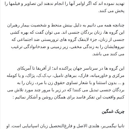
تهدید نموده اند که اگر اوامر آنها را انجام ندهند این تصاویر و فیلمها را
پخش می کنند.
چنانچه همه می دانیم به دلیل بینش منحط و شخصیت بیمار رهبران
این گروه ها، زنان بردگان جنسی اند. می توان گفت که بهره کشی
جنسی از زنان، جزء لاینفک گروه های تروریستی ضد اجتماعی که
نیروهایشان را به زندگی مخفی، زیر زمینی و ضدخانوادگی ترغیب
می کنند می باشد.
این گروه ها در سرتاسر جهان پراکنده اند؛ از آفریقا تا آمریکای
مرکزی و خاورمیانه، فارک، ببرهای تامیل، پ.ک.ک، پژاک، و یا کومله
و … بدون استثنا و با شعار تساوی حقوق زن با مرد، زنان را به
بردگان جنسی تبدیل می کنند! که در زیر با مرور چند مورد تلاش می
کنیم واقعیت این تفکر فاسد برای همگان روشن و آشکار نمائیم :
چریک غمگین
تانیا نیگمی‌یر، هلندی الاصل و فارغ‌التحصیل زبان اسپانیایی است. او