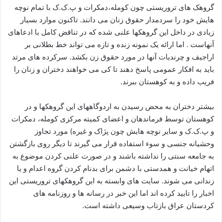
گروهک های تروریستی چون کومله،دمکرات و پ.ک.ک با تمام نوچه
هایش خود را سردمدار حقوق زنان می دانند. تاکنون موارد بسیار
زیادی در داخل این گروهکها علنی شده که در تناقض کامل با ادعاهای
آنهاست . اما ارائه یک نمونه زنده و تازه می تواند خط بطلانی بر
اراجیف و چرندیات آنها در مورد حقوق زن بکشد. سرکرده های مرتد
باید به افکار عمومی پاسخ دهند تا کی می خواهند دختران و زنان را
فریب داده و به کوهستان ببرند.
بیشتر دختران به محض رسیدن به اردوگاههای این گروهکها و در
کوهستان توسط فرماندهان و اعضای کمیته مرکزی کومله، دمکرات
و پ.ک.ک و سایر نوچه هایش چون پژاک و غیره) مورد تجاوز
وحشیانه جنسی و سوء استفاده قرار می گیرند تا دیگر روی بازگشتن
به جامعه سنتی را نداشته باشند و در صورت علنی کردن موضوع به
اتهام خیانت و همدستی با دشمن برای بدنام کردن گروه اعدام و یا
زندانی می شوند. سایت های وابسته به این گروهکهای تروریستی این
اخبار را تایید کرده اند اما این خبر در رسانه ها و روزنامه های
کردستان عراق بازتاب وسیعی داشته است.