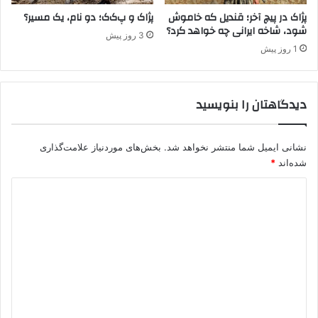
گ
پژاک در پیچ آخر؛ قندیل که خاموش
پژاک و پ‌ک‌ک؛ دو نام، یک مسیر؟
شود، شاخه ایرانی چه خواهد کرد؟
ر
3 روز پیش
و
1 روز پیش
ه
ک
ت
دیدگاهتان را بنویسید
ر
و
ر
نشانی ایمیل شما منتشر نخواهد شد.
بخش‌های موردنیاز علامت‌گذاری
ی
س
شده‌اند
*
ت
د
ی
پ
ی
.
د
ک
.
گ
ک
ا
و
ه
پ
ژ
*