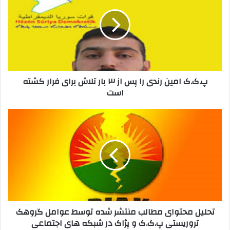
خ
ک
و
.
د
ک
ر
ا
ا
م
و
ی
ا
ن
پ.ک.ک امین رندی را پس از ۳ بار تلاش برای فرار کشته
ر
ر
است
د
ن
ک
د
ن
ی
ت
ی
ر
ح
د
ا
ل
پ
ی
س
ل
ا
م
ز
ح
۳
ت
ب
و
تحلیل محتوای مطالب منتشر شده توسط عوامل گروهک
ا
ا
تروریستی پ.ک.ک و پژاک در شبکه های اجتماعی
ر
ی