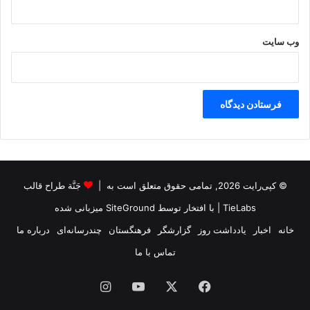
وب‌ سایت
© کپی‌رایت 2026, تمامی حقوق متعلق است به |
جَنَّة طراح قالب
TieLabs
| با افتخار توسط
SiteGround
میزبانی شده
خانه
اخبار
یادداشت روز
گزارشگر
فرهنگستان
چندرسانه‌ای
درباره ما
تماس با ما
فیس
X
یوتیوب
اینستاگرام