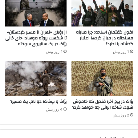
ت
ن
ر
ب
۱
ا
۴
ی
س
د
افول گفتمان اسلحه؛ چرا مبارزه
از رؤیای «تهران از مسیر کردستان»
ا
ت
مسلحانه در میان کردها اعتبار
تا شکست پروژه موساد؛ جای خالی
ل
ر
گذشته را ندارد؟
پژاک در یک سناریوی سوخته
ه
د
1 روز پیش
2 روز پیش
د
ی
ی
د
گ
ک
ر
ن
ر
د
ا
»
ر
؛
ب
م
پژاک در پیچ آخر؛ قندیل که خاموش
پژاک و پ‌ک‌ک؛ دو نام، یک مسیر؟
و
شود، شاخه ایرانی چه خواهد کرد؟
ا
4 روز پیش
د
پ
2 روز پیش
ن
.
د
ک
.