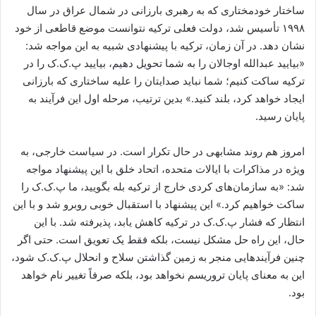
ساختار خودمختاری که به رهبری بارزانی در شمال عراق در سال
۱۹۹۸ تأسیس شد، دولت فعلی ترکیه نتوانست موضع قاطعی از خود
نشان دهد. در آن زمان، ترکیه با پیشنهادی شبیه به این مواجه شد:
«بیایید عبدالله اوجالان را به شما تحویل دهیم، بیایید پ.ک.ک را در
ترکیه ساکت کنیم؛ شما نباید صدایتان را علیه ساختاری که بارزانی
ایجاد خواهد کرد، بلند کنید.» بدین ترتیب، مرحله اول این فرآیند به
پایان رسید.
امروز هم روند مشابهی در حال تکرار است. در سیاست خارجی، به
ویژه در مذاکرات با ایالات متحده، اتحاد خلق با این پیشنهاد مواجه
شد: «به سازمان‌های کردی خارج از ترکیه بله بگویید، ما پ.ک.ک را
ساکت خواهیم کرد.» این پیشنهاد با استقبال خوبی روبرو شد و با این
انتظار که فشار پ.ک.ک در ترکیه کاهش یابد، پذیرفته شد. با این
حال، این راه حل مشکل نیست، بلکه فقط یک تعویق است. حتی اگر
چنین فرآیندهایی منجر به زمین گذاشتن سلاح و انحلال پ.ک.ک شود،
این به معنای پایان تروریسم نخواهد بود، بلکه صرفاً تغییر نام خواهد
بود.