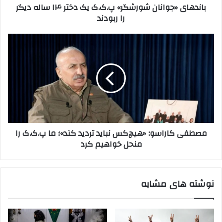
باندهای «جوانان شورشگر» پ.ک.ک یک دختر ۱۴ ساله دیگر
ر
و
را ربودند
د
ا
ک
ن
ن
ا
م
ی
ن
ص
د
ش
ط
و
ف
ر
ی
ش
ک
گ
ا
ر
ر
»
ا
مصطفی کاراسو: «هیچ‌کس نباید تردید کند»؛ ما پ.ک.ک را
پ
س
منحل خواهیم کرد
.
و
ک
:
.
«
ک
ه
نوشته های مشابه
ی
ی
ک
چ‌
د
ک
خ
س