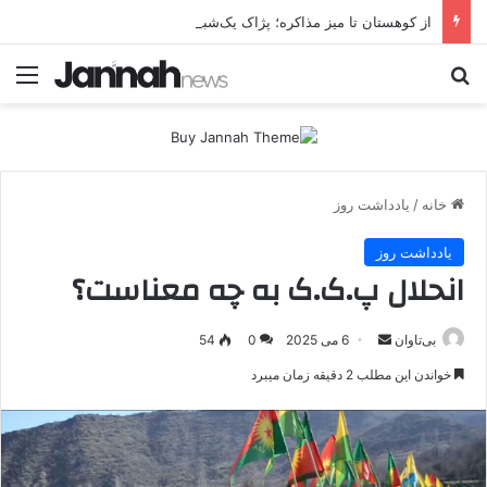
از کوهستان تا میز مذاکره؛ پژاک یک‌شبه «دموکرات» شد!
جستجو برای
منو
خانه
/
یادداشت روز
یادداشت روز
انحلال پ.ک.ک به چه معناست؟
بی‌تاوان
ا
6 می 2025
0
54
ر
خواندن این مطلب 2 دقیقه زمان میبرد
س
ا
ل
ا