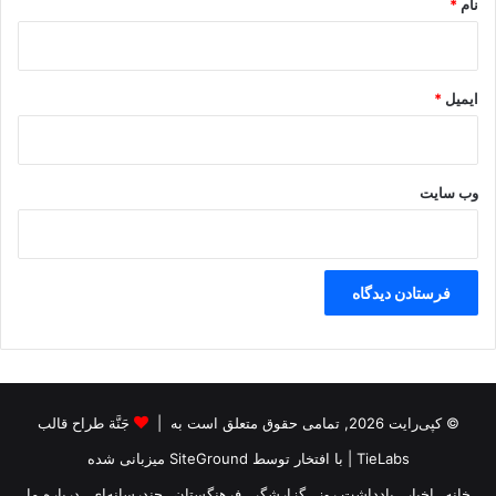
نام
*
ایمیل
*
وب‌ سایت
© کپی‌رایت 2026, تمامی حقوق متعلق است به |
جَنَّة طراح قالب
TieLabs
| با افتخار توسط
SiteGround
میزبانی شده
خانه
اخبار
یادداشت روز
گزارشگر
فرهنگستان
چندرسانه‌ای
درباره ما