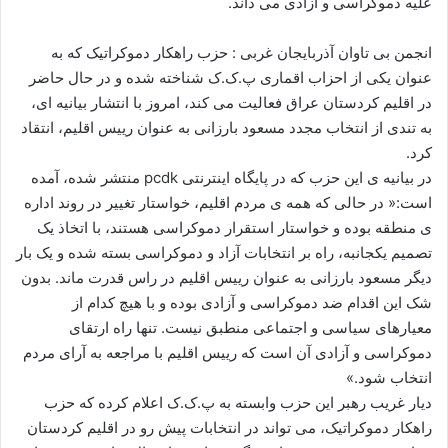
علیه دموکراسی و آزادی می داند.
ا
ی
انجمن بی تاوان آذربایجان غربی : حزب راهکار دموکراتیک که به
م
عنوان یکی از احزاب اقماری پ.ک.ک شناخته شده و در حال حاضر
ی
در اقلیم کردستان عراق فعالیت می کند، امروز با انتشار بیانیه ای،
ل
به تندی از انتخاب مجدد مسعود بارزانی به عنوان رییس اقلیم، انتقاد
کرد.
در بیانیه ی این حزب که در پایگاه اینترنتی pcdk منتشر شده، آمده
است:« در حالی که همه ی مردم اقلیم، خواستار تغییر در روند اداره
ی منطقه بوده و خواستار استقرار دموکراسی هستند، با اتخاذ یک
تصمیم یکجانبه، راه بر انتخابات آزاد و دموکراسی بسته شده و یک بار
دیگر مسعود بارزانی به عنوان رییس اقلیم در راس قدرت ماند. بدون
شک این اقدام ضد دموکراسی و آزادی بوده و با هیچ کدام از
معیارهای سیاسی و اجتماعی منطبق نیست. تنها راه ارتقای
دموکراسی و آزادی آن است که رییس اقلیم با مراجعه به آرای مردم
انتخاب شود.»
دیار غریب رهبر این حزب وابسته به پ.ک.ک اعلام کرده که حزب
راهکار دموکراتیک، می تواند در انتخابات پیش رو در اقلیم کردستان