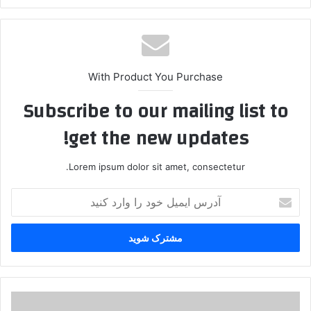
ایت
With Product You Purchase
Subscribe to our mailing list to
get the new updates!
Lorem ipsum dolor sit amet, consectetur.
آ
د
ر
س
ا
ی
م
ی
پ