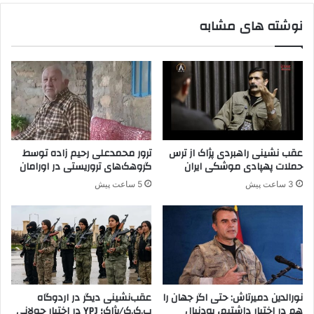
ب
ا
نوشته های مشابه
ه
ن
ق
ب
ت
ی
ل
م
ر
ا
س
ر
ا
ا
ن
س
د
ت
عقب نشینی راهبردی پژاک از ترس
ترور محمدعلی رحیم زاده توسط
حملات پهپادی موشکی ایران
گروهک‌های تروریستی در اورامان
3 ساعت پیش
5 ساعت پیش
نورالدین دمیرتاش: حتی اگر جهان را
عقب‌نشینی دیگر در اردوگاه
هم در اختیار داشتیم، به‌دنبال
پ.ک.ک/پژاک؛ YPJ در اختیار جولانی