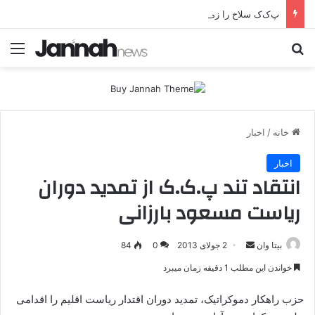
پ‌ک‌ک سلاح را زمین می‌گذارد؛ صلح یا تغییر زمین بازی؟
جستجو برای
منو
خانه
/
اخبار
اخبار
انتقاد تند پ.ک.ک از تمدید دوران
ریاست مسعود بارزانی
بیتا وان
ا
2 جولای 2013
0
84
ر
خواندن این مطلب 1 دقیقه زمان میبرد
س
ا
حزب راهکار دموکراتیک، تمدید دوران اقتدار ریاست اقلیم را اقدامی
ل