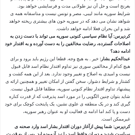
بغرنج است و حل آن نیز طولانی مدت و فرسایشی خواهد بود.
شرایط سوریه مانند لیبی، مصر و تونس نیست و متاسفانه همه ی
شواهد نشان می دهد که در سوریه خون های بیشتری ریخته خواهد
شد و این بحران فعلا ادامه خواهد داشت.
کردپرس: آیا نظام سیاسی کنونی سوریه می تواند با دست زدن به
اصلاحات گسترده، رضایت مخالفین را به دست آورده و به اقتدار خود
ادامه دهد؟
عبدالحکیم بشار:
خیر . به هیچ وجه. قطعا این رژیم باید برود و برای
هیچ کدام از مخالفین سوری نیز تداوم اقتدار نظام اسد قابل قبول
نیست و امیدی به اصلاح و تغییر وجود ندارد. بعد از این همه کشت و
کشتار و شرایط دشوار، سخن گفتن از امکان تغییر و همچنین ارائه ی
پیشنهاد تداوم اقتدار نظام کنونی سوریه، مطلقا قابل قبول نیست.
شاید بتوان چنین الگویی را در مورد اسد پذیرفت که از قدرت کناره
گیری کند و در یک منطقه ی علوی نشین، یک پایتخت کوچک برای خود
دست و پا کند اما ادامه ی فعالیت او به عنوان رهبر سوریه،
غیرممکن است.
کردپرس: شما پیش ازآغاز دوران اقتدار بشار اسد وارد صحنه ی
سیاست شدید و دوران حافظ اسد را نیز آزموده اید. پس از به قدرت