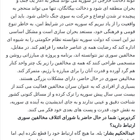
گونه دخالت خارجی در سوریه می تواند منجر به آغاز یک جنگ و
بحران منطقه ای شود و دخالت بیگانگان، تنها می تواند منحجر به
پیچیده تر شدن اوضاع و حرکت به سوی جنگ داخلی شود. باید این
واقعیت را از یاد نبریم که سوریه حتی در شرایط امن، به خاطر تنوع
قومی و فرهنگی خود، مستعد بحران سازی است و مشکل اساسی
نیز این است که دولت سوریه نتوانسته نظام حکومتی را به شیوه ای
اداره کند که رضایت همه ی عناصر جامعه را فراهم کند. در مقابل،
مخالفین سوری نیز نتوانسته اند، برنامه و پروژه ی مبارزاتی روشن و
منسجمی طراحی کنند که همه ی مخالفین را زیر یک چتر واحد کنار
هم گرد آورده و قدرت آنان را برای مبارزه با رژیم، متمرکز کند.
مخالیفن سوری در حال حاضر، دارای مشکلات بزرگی هستند.
بسیاری از افرادی که به عنوان سران مخالفین فعالیت می کنند از
بیست سی سال پیش سوریه را ترک کرده و از مسائل کنونی کشور
شناخت دقیق و عینی ندارند و به جای اندیشیدن به آینده ی سوریه،
به نقش خود، قدرت و پست های بعدی خود فکر می کنند.
کردپرس: شما در حال حاضر با شورای ائتلاف مخالفین سوری
ارتباط دارید؟
عبدالحکیم بشار:
بله. ما هیچ گاه ارتباط خود را قطع نکرده ایم. اما