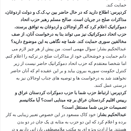
حمایت کند.
کردپرس: اطلاع دارید که در حال حاضر بین پ.ک.ک و دولت اردوغان،
مذاکرات صلح در جریان است. صالح مسلم رهبر حزب اتحاد
دموکراتیک اعلام کرد که اگر اوجالان و اردوغان به توافق برسند،
حزب اتحاد دموکراتیک نیز می تواند بنا به درخواست آنان، از صف
مخالفین سوری حمایت کند. شما چه نگاهی به این موضوع دارید؟
عبدالحکیم بشار: سوال مهمی است. من پیش از هر چیز لازم می
دانم حمایت و خوشحالی خود از مذاکرات صلح در ترکیه را اعلام کنم.
اما شخصا معتقدم که حزب اتحاد دموکراتیک حاضر نیست از زیر
کنترل حکومت سوریه بیرون بیاید و بر این عقیده ام که آنان حاضر
نخواهند شد به درخواست ها و توصیه های جناب اوجالان نیز به
درستی عمل کنند.
کردپرس: ارتباط حزب شما با حزب دموکرات کردستان عراق و
رییس اقلیم کردستان عراق بر چه مبنایی است؟ آیا مکانیسم
تصمیمات حزبی شما مستقل است؟
عبدالحکیم بشار:
خود کاک مسعود در این خصوص تعبیر زیبایی به کار
برده و اعلام کرد که این دو حزب به مثابه ی یک جان در دو بدن
هستند. ما ارادت ویژه ای به مکتب ملامصطفی بارزانی داریم و در