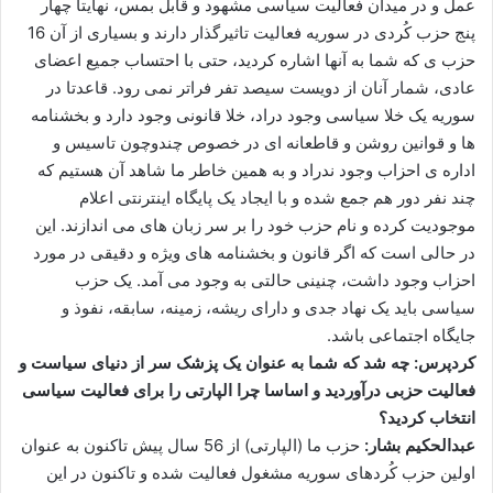
عمل و در میدان فعالیت سیاسی مشهود و قابل بمس، نهایتا چهار
پنج حزب کُردی در سوریه فعالیت تاثیرگذار دارند و بسیاری از آن 16
حزب ی که شما به آنها اشاره کردید، حتی با احتساب جمیع اعضای
عادی، شمار آنان از دویست سیصد تفر فراتر نمی رود. قاعدتا در
سوریه یک خلا سیاسی وجود دراد، خلا قانونی وجود دارد و بخشنامه
ها و قوانین روشن و قاطعانه ای در خصوص چندوچون تاسیس و
اداره ی احزاب وجود ندراد و به همین خاطر ما شاهد آن هستیم که
چند نفر دور هم جمع شده و با ایجاد یک پایگاه اینترنتی اعلام
موجودیت کرده و نام حزب خود را بر سر زبان های می اندازند. این
در حالی است که اگر قانون و بخشنامه های ویژه و دقیقی در مورد
احزاب وجود داشت، چنینی حالتی به وجود می آمد. یک حزب
سیاسی باید یک نهاد جدی و دارای ریشه، زمینه، سابقه، نفوذ و
جایگاه اجتماعی باشد.
کردپرس: چه شد که شما به عنوان یک پزشک سر از دنیای سیاست و
فعالیت حزبی درآوردید و اساسا چرا الپارتی را برای فعالیت سیاسی
انتخاب کردید؟
عبدالحکیم بشار:
حزب ما (الپارتی) از 56 سال پیش تاکنون به عنوان
اولین حزب کُردهای سوریه مشغول فعالیت شده و تاکنون در این