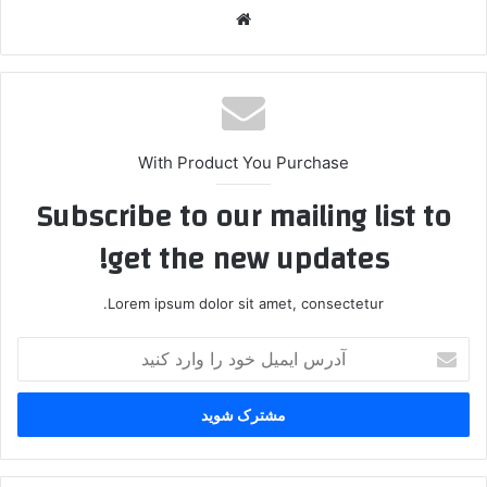
وبس
ایت
With Product You Purchase
Subscribe to our mailing list to
get the new updates!
Lorem ipsum dolor sit amet, consectetur.
آ
د
ر
س
ا
ی
م