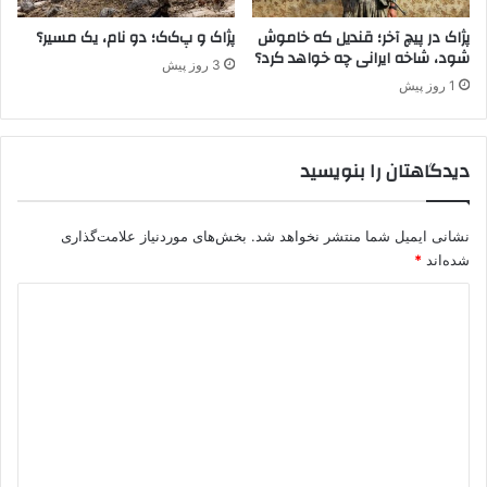
ر
ا
پژاک در پیچ آخر؛ قندیل که خاموش
پژاک و پ‌ک‌ک؛ دو نام، یک مسیر؟
شود، شاخه ایرانی چه خواهد کرد؟
م
3 روز پیش
ت
1 روز پیش
و
ق
ف
دیدگاهتان را بنویسید
ک
ن
د
نشانی ایمیل شما منتشر نخواهد شد.
بخش‌های موردنیاز علامت‌گذاری
شده‌اند
*
د
ی
د
گ
ا
ه