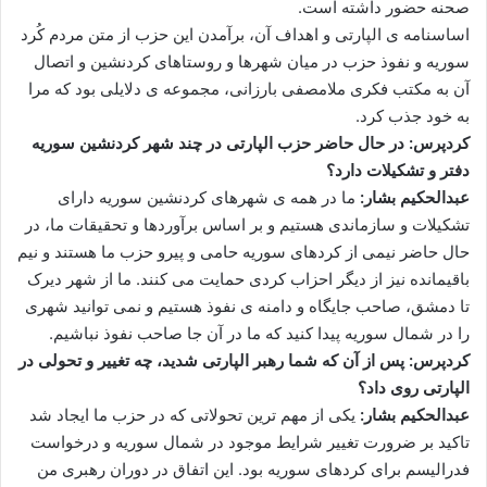
صحنه حضور داشته است.
اساسنامه ی الپارتی و اهداف آن، برآمدن این حزب از متن مردم کُرد
سوریه و نفوذ حزب در میان شهرها و روستاهای کردنشین و اتصال
آن به مکتب فکری ملامصفی بارزانی، مجموعه ی دلایلی بود که مرا
به خود جذب کرد.
کردپرس: در حال حاضر حزب الپارتی در چند شهر کردنشین سوریه
دفتر و تشکیلات دارد؟
عبدالحکیم بشار:
ما در همه ی شهرهای کردنشین سوریه دارای
تشکیلات و سازماندی هستیم و بر اساس برآوردها و تحقیقات ما، در
حال حاضر نیمی از کردهای سوریه حامی و پیرو حزب ما هستند و نیم
باقیمانده نیز از دیگر احزاب کردی حمایت می کنند. ما از شهر دیرک
تا دمشق، صاحب جایگاه و دامنه ی نفوذ هستیم و نمی توانید شهری
را در شمال سوریه پیدا کنید که ما در آن جا صاحب نفوذ نباشیم.
کردپرس: پس از آن که شما رهبر الپارتی شدید، چه تغییر و تحولی در
الپارتی روی داد؟
عبدالحکیم بشار:
یکی از مهم ترین تحولاتی که در حزب ما ایجاد شد
تاکید بر ضرورت تغییر شرایط موجود در شمال سوریه و درخواست
فدرالیسم برای کردهای سوریه بود. این اتفاق در دوران رهبری من