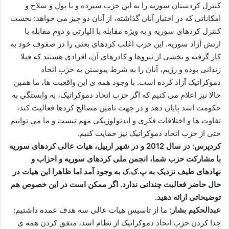
کنترل کردستان سوریه را به این حزب سپرده و با پول و سلاح و
امکاناتی که در اختیار آنان گذاشته، از آنان دو چیز می خواهد: نخست
کنترل کردهای سوریه و به ویژه مقابله با الپارتی و دوم مقابله با
ارتش آزاد سوریه. این حزب اغلب کردهای بعثی را در صفوف خود به
کار گرفته و بخشی از نیروها و کادرهای آن، افرادی هستند که قبلا
زندانی بوده و رژیم، آنان را به شرط پیوستن به حزب اتحاد
دموکراتیک آزاد کرده است. با وجود همه ی این واقعیت ها، ما همین
حالا نیز اعلام می کنیم که اگر حزب اتحاد دموکراتیک، به وابستگی به
حکومت اسد پایان دهد و در جهت تامین مصالح کردها فعالیت کند،
تفاوت ها و اختلافات فکری و ایدئولوژیکی مهم نیست و ما می توانیم
حتی از حزب اتحاد دموکراتیک نیز حمایت کنیم.
کردپرس: در سال 2012 و در شهر اربیل، هیات عالی کردهای سوریه
با مشارکت حزب شما، انجمن ملی کردهای سوریه و احزاب و
نهادهای طیف نزدیک به پ.ک.ک به وجود آمد اما ظاهرا این هیات در
حال حاضر فعالیت چندانی ندارد. اگر ممکن است در این خصوص هم
توضیحاتی ارائه دهید.
عبدالحکیم بشار:
ما از تاسیس هیات عالی سه هدف عمده داشتیم:
جدا کردن حزب اتحاد دموکراتیک از نظام اسد، متفق کردن همه ی