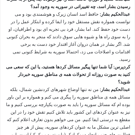
رسیدن بشار اسد، چه تغییراتی در سوریه به وجود آمد؟
عبدالحکیم بشار:
حافظ اسد انسان زیرک و هوشمندی بود و می
توانست همواره نقش مستقل خود را ایفا کرده و ابتکار عمل را در
دست خود حفظ کند. اما بشار، فرد بی تجربه ای بود و اطرافیان، او
را به سوی راه ها و شیوه هایی سوق دادند که منجر به بحران کنونی
شد. اگر بشار در همان دروان آغاز اقتدار خود دست به برخی
اقدامات و اصلاحات می زد، احتمالا سوریه به شرایط کنونی نمی
رسید.
کردپرس: آیا شما تنها پیگیر مسائل کردها هستید، یا این که سعی می
کنید به صورت روزانه از تحولات همه ی مناطق سوریه خبردار
شوید؟
عبدالحکیم بشار:
من نه تنها اوضاع شهرهای کردنشین شمال، بلکه
مسائل همه ی مناطق سوریه را پیگری می کنم و همواره بر این باور
بوده ام که مسائل سوریه را باید به صورت یکپارچه بررسی کنیم و ما
نیز به عنوان کردهای این کشور باید تلاش کنیم تقش خود را در این
مقطع به درستی ایفا کنیم. من می خواهم بدون تعارف اعلام کنم که
اصلی ترین مشکل ما به عنوان کردهای سوریه، پیش از هر چیز
فعالیت های حزب اتحاد دموکراتیک (وابسته به پ.ک.ک) است. این