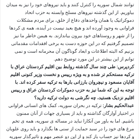
توانند شمال سوریه را کنترل کنند و باید نیروهای خود را نیز به میدان
بیاوریم. از این گذشته نیروهای مسلح وابسته به حزب اتحاد
دموکراتیک یا همان واحدهای دفاع از خلق، برای مردم مشکلات
فراوانی به وجود آورده اند و هیچ بعید نیست در آینده، همه ی کردها
را از شهر و روستاهای خود بیرون بیاندازند. به هیمن خاطر ما نیز
تصمیم گرفتیم که در این حوزه دست به برخی افقدامات مقدماتی
بزنیم که البته اطلاعات و ابعاد گوناگون آن محرمانه است و نمی
توانم از این بیشتر در این مورد توضیح دهم.
کردپرس: طی چند سال گذشته روابط بین اقلیم کردستان عراق با
ترکیه مستحکم تر شده و به ویژه رییس و نخست وزیر کنونی اقلیم
آقایان مسعود و نیچروان بارزانی بارها به ترکیه سفر کرده اند. با
توجه به این که شما نیز به حزب دموکرات کردستان عراق و رییس
اقلیم نزدیک هستید، چه نگرشی به دولت ترکیه دارید؟
عبدالحکیم بشار:
ترکیه در بحران سوریه، کمک های انسانی فراوانی
در اختیار آوارگان گذاشته و باید از بسیاری جهات از آنان ممنون
باشیم. اما به باور من آنکارا نباید در مساله ی سوریه، همه ی تخم
مرغ های خود را در سبد حمایت از سنی ها بگذارد و باید روی علویان
و کردها نیز حساب باز کند و از این دو عنصر مهم و تاثیرگذار سوریه