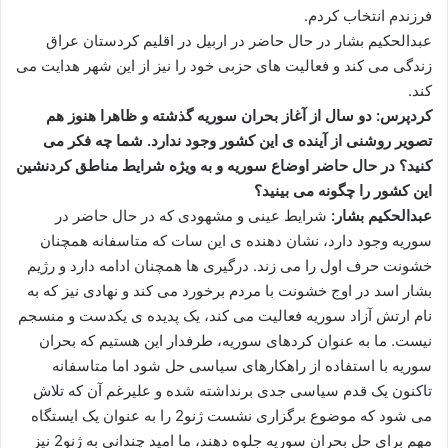
فرزندم انتخاب کردم.
عبدالحکیم بشار در حال حاضر در اربیل در اقلیم کردستان عراق
زندگی می کند و فعالیت های حزبی خود را نیز از این شهر هدایت می
کند.
کردپرس: دو سال از آغاز بحران سوریه گذشته و ظاهرا هنوز هم
تصویر روشنی از آینده ی این کشور وجود ندارد. شما چه فکر می
کنید؟ در حال حاضر اوضاع سوریه و به ویژه شرایط مناطق کردنشین
این کشور را چگونه می بینید؟
عبدالحکیم بشار:
شرایط عینی و مشهودی که در حال حاضر در
سوریه وجود دارد، نشان دهنده ی این سات که متاسفانه همچنان
خشونت حرف اول را می زند. درگیری ها همچنان ادامه دارد و رژیم
بشار اسد در اوج خشونت با مردم برخورد می کند و نهادی نیز که به
نام ارتش آزاد سوریه فعالیت می کند، یک پدیده ی یکدست و منسجم
نیست. ما به عنوان کردهای سوریه، طرفدار این هستیم که بحران
سوریه با استفاده از راهکارهای سیاسی حل شود اما متاسفانه
تاکنون یک قدم سیاسی جدی برنداشته شده و علیرغم آن که تلاش
می شود که موضوع برگزاری نشست ژنو2 را به عنوان یک ایستگاه
مهم برای حل بحران سوریه جلوه دهند، ما امید چندانی به ژنو2 نیز