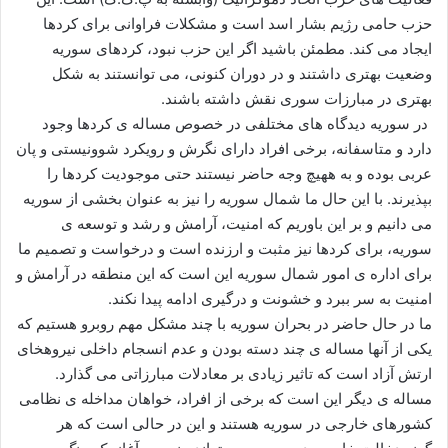
حزب حامی رژیم بشار اسد است و مشکلات فراوانی برای کردها
ایجاد می کند. مطمئن باشید اگر این حزب نبود، کردهای سوریه
وضعیت بهتری داشتند و در دوران کنونی، می توانستند به شکل
بهتری در مبارزات سوری نقش داشته باشند.
در سوریه دیدگاه های مختلفی در خصوص مساله ی کردها وجود
دارد و متاسفانه، برخی افراد دارای نگرش و رویکرد شوونیستی و پان
عربی بوده و به ههیچ وجه حاضر نیستند حتی موجودیت کردها را
بپذیرند. با این حال ما شمال سوریه را نیز به عنوان بخشی از سوریه
می دانیم و بر این باوریم که امنیت، آرامش و رشد و توسعه ی
سوریه، برای کردها نیز مثبت و ارزنده است و درخواست و تصمیم ما
برای اداره ی امور شمال سوریه این است که این منطقه در آرامش و
امنیت به سر ببرد و خشونت و درگیری ادامه پیدا نکند.
ما در حال حاضر در بحران سوریه با چند مشکل مهم روبرو هستیم که
یکی از آنها مساله ی چند دسته بودن و عدم انسجام داخلی نیروهخای
ارتش آزاد است که تاثیر زیادی بر معادلات مبارزاتی می گذارد.
مساله ی دیگر این است که برخی از افراد، خواهان مداخله ی نظامی
کشورهای خارجی در سوریه هستند و این در حالی است که هر