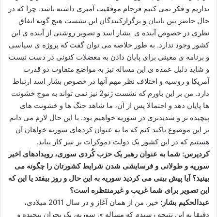
نداریم و فکر نمی کنیم فرجام موفقیت آمیزی داشته باشد. چرا که در
حال حاضر بین بانیان و برگزارکنندگان این نشست هیچ گونه اتفاق
نظری در خصوص آینده ی بشار اسد و تصویر روشنی از آینده ی این
کشور وجود ندارد. به طور خلاصه می توان گفت که پروژه ی سیاسی
و برنامه ی معینی برای پایان دادن به معضلات کنونی در دست نیست
و شاید دلیل عمده ی این مساله نیز به مواضع متفاوت دو قدرت
آمریکا و روسیه و اختلاف نظر مهم آنها در خصوص بشار اسد ارتباط
دارد. من بر این باورم که نشست ژنو2 نیز نمی تواند به موج خشونت
ها پایان دهد و احتمالا پس از آن، ما شاهد جنگ ها و خشونت های
پیچیده تر و شدیدتری در سوریه خواهیم بود. با این حال لازم می دانم
بر این موضوع تاکید کنم که ما به عنوان کردهای سوریه خواهان آن
هستیم که در این کشور یک دولت دموکرات بر سر کار بیاید.
کردپرس: شما به عنوان رهبر یک حزب کُردی سوری، رویدادهای اخیر
سوریه و طولانی و فرسایشی شدن شرایط کشورتان را چگونه می
بینید؟ آیا پیش بینی می کردید سوریه به این حال و روز بیفتد یا این که
این تصویر برای شما غریب و غیرمنتظره است؟
عبدالحکیم بشار:
خیر. من از همان آغاز و در سال 2011 میلادی،
دقیقا به این نتیجه رسیدم که مساله ی سوریه، یک بحران پیچیده و