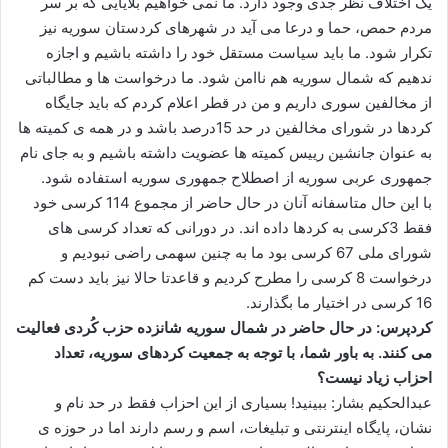
یک اختلاف نظر جدی وجود دارد. ما نمی خواهیم بلایایی که بر سر
مردم حمص، حما و درعا می آید در شهرهای کردستان سوریه نیز
تکرار شود. ما باید سیاست مستقل خود را داشته باشیم و اجازه
ندهیم که شمال سوریه هم ناامن شود. ما درخواست ها و مطالباتی
از مخالفین سوری داریم و من در قطر اعلام کردم که باید جایگاه
کردها در شورای مخالفین در حد 15درصد باشد و در همه ی کمیته ها
به عنوان جانشین رییس کمیته ها عضویت داشته باشیم و به جای نام
جمهوری عربی سوریه از اصطلاح جمهوری سوریه استفاده شود.
با این حال متاسفانه آنان در حال حاضر از مجموع 114 کرسی خود
فقط 3کرسی به کردها داده اند. در دورانی که تعداد کرسی های
شورای ملی 67 کرسی بود ما به چنین سهمی راضی نبودیم و
درخواست 8 کرسی را مطرح کردیم و قاعدتا حالا نیز باید دست کم
16 کرسی در اختیار ما بگذارند.
کردپرس: در حال حاضر در شمال سوریه شانزده حزب کُردی فعالیت
می کنند. به باور شما، با توجه به جمعیت کردهای سوریه، تعداد
احزاب زیاد نیست؟
عبدالحکیم بشار: ببینید! بسیاری از این احزاب فقط در حد نام و
نشان، پایگاه اینترنتی و تبلیغات، اسم و رسم دارند اما در حوزه ی