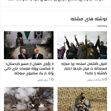
س
ن
ي
م
س
س
نوشته های مشابه
ك
ل
ر
ح
د
ک
س
ر
ت
د
ا
ن
ن
ر
ب
و
ز
س
افول گفتمان اسلحه؛ چرا مبارزه
از رؤیای «تهران از مسیر کردستان»
ر
ت
مسلحانه در میان کردها اعتبار
تا شکست پروژه موساد؛ جای خالی
گ
ا
گذشته را ندارد؟
پژاک در یک سناریوی سوخته
ا
ی
8 ساعت پیش
1 روز پیش
س
ی
ت
ا
ن
کُ
ر
د