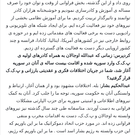
روی داد و از این گذشته، بخش فراوانی از وقت و توان خود را صرف
مساله ی آموزش و کادرسازی نمودیم و خوشبختانه هزاران کادر
توانمند و تاثیرگذار تربیت کردیم. ما برای آموزش نظامی بخشی از
نیروهای خود نیز فعالیت کرده ایم. برای ایجاد شبکه های تلویزیونی و
رادیویی دست به برخی فعالیت های مقدماتی زده ایم و در حوزه ی
روابط خارجی نیز در کشورهای آمریکا، ایتالیا، کانادا، فرانسه و چند
کشور اروپایی دیگر دست به فعالیت های گسترده ای زدیم.
کردپرس: زمانی که عبدالله اوجالان به همراه کادرهای اولیه ی
پ.ک.ک وارد سوریه شده و اقامت بیست ساله ی آنان در سوریه
آغاز شد، شما در جریان اختلافات فکری و عقدیتی بارزانی و پ.ک.ک
قرار گرفتید؟
عبدالحکیم بشار:
بله. اختلافات مشهود بود و از همان آغاز، ارتباط و
وابستگی آنان به حکومت سوریه، توجه ما را جلب کرد. آنان به کمک
نیروهای اطلاعاتی و امنیتی سوریه برای حزب الپارتی مشکلات
فراوانی به دست آوردند. متاسفانه طی چند سال گذشته نیز نیروهای
وابسته به اوجالان و پ.ک.ک، دست به اقدامات مخرب و منفی
فراوانی زده اند. در مورد حزب اتحاد دموکراتیک ما بر این باوریم که
این حزب وابسته به رژیم بشار اسد است . ما بر این باوریم که رژیم،