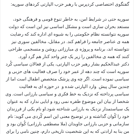
ا
گفتگوی اختصاصی کردپرس با رهبر حزب الپارتی کردهای سوریه:
ل
ا
سوریه حتی در شرایط امن، به خاطر تنوع قومی و فرهنگی خود،
ی
مستعد بحران سازی است و مشکل اساسی نیز این است که دولت
م
سوریه نتوانسته نظام حکومتی را به شیوه ای اداره کند که رضایت
ی
همه ی عناصر جامعه را فراهم کند. در مقابل، مخالفین سوری نیز
ل
نتوانسته اند، برنامه و پروژه ی مبارزاتی روشن و منسجمی طراحی
کنند که همه ی مخالفین را زیر یک چتر واحد کنار هم گرد آورد.
دکتر عبدالحکیم بشار رهبر حزب الپارتی، یکی از فعالان سیاسی کُرد
سوریه است که چند دهه از عمر خود را صرف فعالیت های حزبی و
سیاسی نموده است. اگر چه وی پزشک متخصص اطفال است اما از
چندین سال پیش وارد الپارتی شده و در حوزه ای به فعالیت
سیاسی پرداخته که نزدیک به خط فکری و سیاسی بارزانی است. وی
شخصا از بیان این موضوع طفره نمی رود و ابایی ندارد که به عنوان
یک سیاستمدار نزدیک به بارزانی شناخته شود.او نام یکی از فرزندان
خود را کُوان گذاشته و در توضیح معنی این اسم کُردی می گوید: نام
سازمانی و حزبی بارزانی جاویدان (ملا مصطفی بارزانی) کُوان بود و
من بنا به ارادتی که به این شخصیت تاریخی دارم، چنین نامی را برای