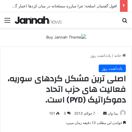
افول گفتمان اسلحه؛ چرا مبارزه مسلحانه در میان کردها اعتبار گذشته را ندارد؟
جستجو برای
منو
خانه
/
یادداشت روز
یادداشت روز
اصلی ترین مشکل کردهای سوریه،
فعالیت های حزب اتحاد
دموکراتیک (PYD) است.
بیتا وان
ا
7 جولای 2013
0
101
ر
خواندن این مطلب 13 دقیقه زمان میبرد
س