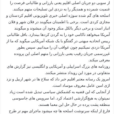
از سویی دو جریان اصلی اقلیم یعنی بارزانی و طالبانی فرصت را
غنمیت شمرده و همدیگر را به دزدی این تسلیحات متهم میکنند.
اسلحه های گم شده سوژه اصلی خبری تلویزیونی اقلیم کردستان و
مجازی کردی است. برخی با اطمینان میگویند در فلان شهر و فلان
انبار است و برخی دیگر بالکل منکر وجود آن میشوند و میگویند
آمریکا میخواهد ناکامی خود را به گردن کردها بیندازد. بافل طالبانی
رییس اتحادیه میهنی در گفتگو با یک شبکه آمریکایی میگوید که ما از
آمریکا دزدی نمیکنیم چون عواقب آن را میدانیم. سپس بطور
غیررسمی جریان رقیب یعنی بارزانی را متهم اصلی این پرونده
معرفی میکند.
روزنامه های بزرگ اسراییلی و آمریکایی و انگلیسی نیز گزارش های
متفاوتی در مورد این رویداد منتشر میکنند.
امروز یک رسانه معتبر اقلیم خبر داد که سلاح ها در شهر اربیل و نزد
اژی امین عامل معروف موساد است.
از آنجایی که این قضیه به کشمکش سیاسی تبدیل شده است زیاد
نمیتوان به هیچ‌گزارشی اعتماد کرد. اما سرویس های جاسوسی
منطقه پشت پرده در حال حل این معما هستند.
فارغ از اینکه سرنوشت اسلحه ها چه میشود ماجرای مهم تر طرح