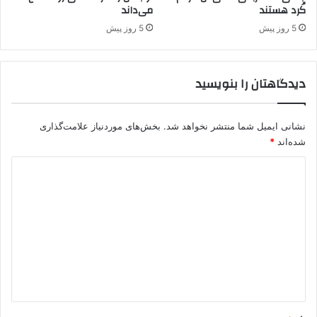
کُرد هستند
می‌داند
ض
ا
5 روز پیش
5 روز پیش
ی
پ
.
دیدگاهتان را بنویسید
ک
.
ک
نشانی ایمیل شما منتشر نخواهد شد.
بخش‌های موردنیاز علامت‌گذاری
و
شده‌اند
*
ا
ن
د
ت
ق
ی
ا
د
ل
گ
۲
۰
ا
۰
ه
ن
ف
*
ر