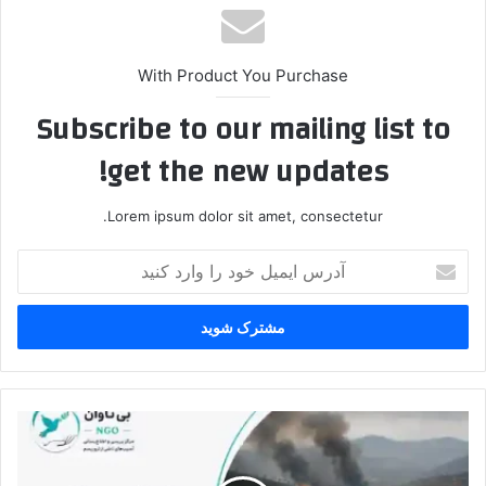
With Product You Purchase
Subscribe to our mailing list to
get the new updates!
Lorem ipsum dolor sit amet, consectetur.
آ
د
ر
س
ا
ی
م
ی
ا
ل
ز
خ
ن