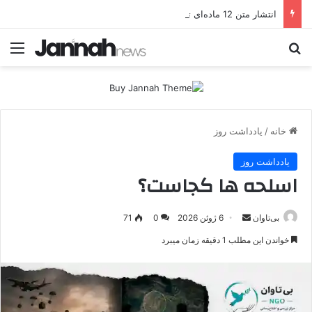
انتشار متن 12 ماده‌ای توافق نهایی بین ترکیه و پ.ک.ک
جستجو برای
منو
خانه
/
یادداشت روز
یادداشت روز
اسلحه ها کجاست؟
بی‌تاوان
ا
6 ژوئن 2026
0
71
ر
خواندن این مطلب 1 دقیقه زمان میبرد
س
ا
ل
ا