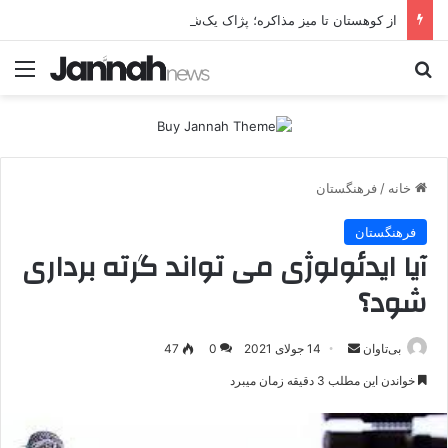
از کوهستان تا میز مذاکره؛ پژاک یک‌شبه «دموکرات» شد!
جستجو برای
منو
خانه
/
فرهنگستان
فرهنگستان
آیا ایدئولوژی می تواند گرته برداری
شود؟
بی‌تاوان
ا
14 جولای 2021
0
47
ر
خواندن این مطلب 3 دقیقه زمان میبرد
س
ا
ل