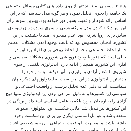
هیچ تئوریسینی نمیتواند تنها از روی داده های کتابی مسائل اجتماعی
یک جامعه را بخوبی تحلیل نموده و هر گونه مدل سیاسی که بر این
اساس ارائه شود از واقعیت بسیار دور خواهد بود. بهترین نمونه برای
این امر دیکته کردن مدل مارکسیستی از سوی سردمداران شوروی
سابق برای اروپا شرقی بود. عدم همخوانی متد با حقیقت در این
کشورها آنچنان محسوس بود که باعث بوجود آمدن مشکلاتی عظیم
چه از لحاظ اجتماعی و چه از لحاظ روحی برای افراد بود این در
حالی است که هنوز با وجود فروپاشی شوروی مشکلات سیاسی و
اداری این کشورها همچنان ادامه دارد. ایدئولوژی تلقینی از سوی
شوروی با شعار آزادی و برابری به آنها دیکته میشد و خود را
مدعیترین ایدئولوژی در این امر نسبت به ایدئولوژیهای دیگر جهان
میدانست. اما به دلیل عدم تحلیل درست از واقعیت اجتماعی و
سیاسی این کشورها و به دلیل انتزاعی بودن این ایدئولوژی نتنها هیچ
آزادی را به ارمغان نیاورد بلکه به عامل اساسی استبداد و بردگی در
این کشورها نیز تبدیل شد. دلایل شکست این ایدئولوژی میتواند
متعدد باشد و عوامل اساسی دیگری نیز برای این شکست وجود
داشته باشد اما مغایرت با واقعیت اجتماعی و روحیه شخصی افراد
یکی از عوامل اساسی این شکست بود. این امر میتواند در گرته