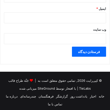
ە
ژ
ایمیل
*
ا
ک
وب‌ سایت
© کپی‌رایت 2026, تمامی حقوق متعلق است به |
جَنَّة طراح قالب
TieLabs
| با افتخار توسط
SiteGround
میزبانی شده
خانه
اخبار
یادداشت روز
گزارشگر
فرهنگستان
چندرسانه‌ای
درباره ما
تماس با ما