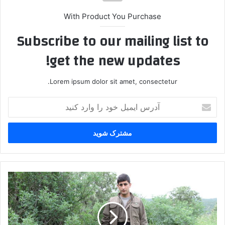
With Product You Purchase
Subscribe to our mailing list to
get the new updates!
Lorem ipsum dolor sit amet, consectetur.
آ
د
ر
س
ا
ی
م
ی
گ
ل
و
خ
ێ
و
د
د
ا