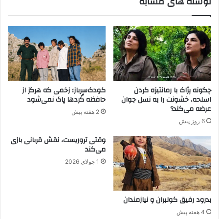
نوشته های مشابه
ج
ح
ج
ق
ا
و
ف
ق
ر
ب
ی
ش
ئ
ر
ە
ی
ن
ن
چگونه پژاک با رمانتیزه کردن
کودک‌سرباز؛ زخمی که هرگز از
د
س
اسلحه، خشونت را به نسل جوان
حافظه کُردها پاک نمی‌شود
ا
ب
عرضه می‌کند؟
2 هفته پیش
م
ت
6 روز پیش
ی
ب
ک
ه
وقتی تروریست، نقش قربانی بازی
و
ک
می‌کند
ژ
و
1 جولای 2026
ر
د
ا
ک
و
ر
ی
ب
بدرود رفیق کولبران و نیازمندان
گ
ا
4 هفته پیش
ر
ی