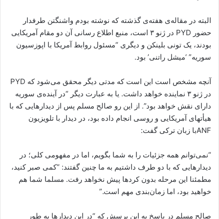
البتە در مقالەی هفتەی گذشتە کە نوشتە بودم واشنگتن طرفدار
حضور PYD در ژنو ٣ است، منبع اطلاع رسانی آن دو مقام آمریکایی
بودند، یک تونی بلینکن و دیگری “مسئول روابط آمریکا با اپوزسیون
سوریە” ‘میشل راتنی’ بود.
آنچە مشخص است این است کە مدتی دیگر محقق می‌شود کە PYD
در ژنو ٣ نمایندە خواهد داشت. یا بە عبارت دیگر “در آیندەی سوریە
دارای نقش خواهد بود”. از این رو صالح مسلم پس از دیدارهایی که با
هیأتهای آمریکایی و روسی انجام دادە بود، در دیدار با تلویزیون
ANFبا زبان ترکی گفت:
“نمی‌توانم همە جزئیات را بە شما بگویم، اما در مفهومی کلی؛ در
دیدارهایی کە با دو طرف داشتیم بە ما چنین گفتند: “کمی صبر کنید،
مطمئنا این مرحلە بدون کردها پیش نخواهد رفت. مسلما شما هم
خواهید بود، اما زمان‌بندی مهم است.”
صالح مسلم در پاسخ بە این پرسش کە “در این دیدارها بە طور