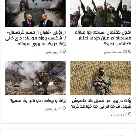
ی
:
س
ا
ت
ر
پ
ا
ی
ئ
افول گفتمان اسلحه؛ چرا مبارزه
از رؤیای «تهران از مسیر کردستان»
ک
ه
مسلحانه در میان کردها اعتبار
تا شکست پروژه موساد؛ جای خالی
ر
ز
گذشته را ندارد؟
پژاک در یک سناریوی سوخته
ش
م
23 ساعت پیش
2 روز پیش
ه
ا
ی
ن
د
د
م
ق
د
ی
ا
ق
ف
پ
ع
ا
پژاک در پیچ آخر؛ قندیل که خاموش
پژاک و پ‌ک‌ک؛ دو نام، یک مسیر؟
ح
شود، شاخه ایرانی چه خواهد کرد؟
ی
4 روز پیش
ر
ا
2 روز پیش
م
ن
ا
ع
ه
م