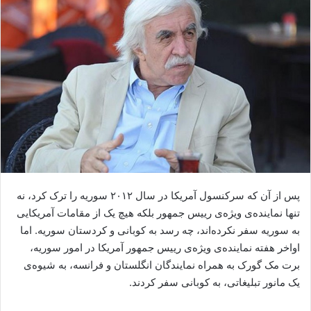
ا
ی
م
ی
ل
پس از آن که سرکنسول آمریکا در سال ٢٠١٢ سوریە را ترک کرد، نە
تنها نمایندەی ویژەی رییس جمهور بلکە هیچ یک از مقامات آمریکایی
بە سوریە سفر نکردەاند، چە رسد بە کوبانی و کردستان سوریه. اما
اواخر هفتە نمایندەی ویژەی رییس جمهور آمریکا در امور سوریە،
برت مک گورک بە همراه نمایندگان انگلستان و فرانسە، بە شیوەی
یک مانور تبلیغاتی، بە کوبانی سفر کردند.