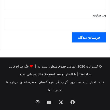
ع
ک
ش
ن
د
ن
وب‌ سایت
ی
س
ت
© کپی‌رایت 2026, تمامی حقوق متعلق است به |
جَنَّة طراح قالب
TieLabs
| با افتخار توسط
SiteGround
میزبانی شده
خانه
اخبار
یادداشت روز
گزارشگر
فرهنگستان
چندرسانه‌ای
درباره ما
تماس با ما
فیس
X
یوتیوب
اینستاگرام