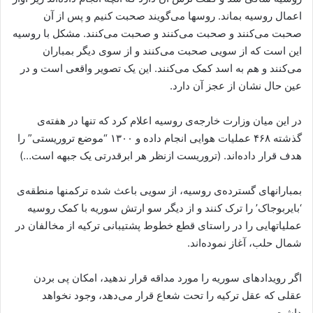
اعمال روسیە بماند. روسها می‌گویند صحبت کنیم و پس از آن
صحبت می‌کنند و صحبت می‌کنند و صحبت می‌کنند. مشکل با روسیە
این است کە از سویی صحبت می‌کنند و از سوی دیگر بمباران
می‌کنند و هم بە اسد کمک می‌کنند. این یک تصویر واقعی است و در
عین حال نشان از عجز آن دارد.
در این میان وزارت خارجەی روسیە اعلام کرد کە تنها در هفتەی
گذشتە ۴۶٨ عملیات هوایی انجام دادە و ١٣٠٠ “موضع تروریستی” را
هدف قرار دادەاند. (تروریست ازنظر هر ابرقدرتی یک جبهه است…)
بمبارانهای گستردەی روسیە، از سویی باعث شدە ترکمنها منطقەی
‘بایربوجاک’ را ترک کنند و از دیگر سو ارتش سوریە با کمک روسیە
عملیاتهایی را در راستای قطع خطوط پشتیبانی ترکیە از مخالفان در
شمال حلب، آغاز نمودەاند.
اگر رویدادهای سوریە را مورد مداقە قرار ندهید، امکان پی بردن
عقلی کە عقل ترکیە را تحت شعاع قرار می‌دهد، وجود نخواهد
داشت.