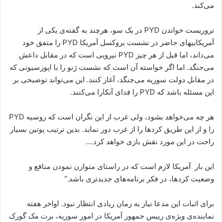
می‌کند.
تروریست خواندن PYD در یک سو، هرچند بە گفتەی یکی از
آمریکاییهای حاضر در نشست بروکسل آمریکا PYD را متفق خود
می‌داند، اما قبل از هر چیز PYD نیرویی است کە در مقابل داعش
می‌جنگد. اما اگر خواستە آن است کە نشست ژنو را با اپوزسیونی کە
در مقابل دولت سوریه می‌جنگد، آغاز کنند. این می‌تواند توضیحی بر
این مسئلە باشد کە PYD را فدای آنکارا می‌کنند.
هر چە می‌خواهد بشود، ولی غرب از این نگران است کە روسیە PYD
را و از این طریق کردها را از غرب دور نماید. بدین ترتیب پوتین بسیار
راحت در این مورد نقش بازی خواهد کرد….
این بار آمریکا لازم است کە در راستای متوازن نمودن منافع و
وضعیت کردها، در فکر برنامەهای جدیدتری باشد.”
برای اثبات این مدعا نیاز بە زمان زیادی انتظار نبود. اواخر هفتە
نمایندەی ویژەی رییس جمهور آمریکا در امور سوریە، برت مک گورک