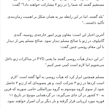
مستقیم گفتند کە شما را در ژنو ٣ مشارکت خواهند داد؟” گفت:
“بلە گفتند، اما در این رابطە نیز بە همان شکل بر اهمیت زمان‌بندی
تأکید داشتند…”
آخرین اخبار این است: معاون وزیر امور خارجەی روسیە، گندی
گاتیلوف در ژنو با صالح مسلم دیدار نمود. صالح مسلم پس از دیدار
با این مقام روسی چنین گفت:
“در این دیدار هیأت روسی گفتند ما یعنی PYD در مذاکرات ژنو داخل
می‌شویم اما لازم است کمی صبر کنیم.”
مسلم همچنین ابراز کرد کە هیأت روسی بە آنها گفتە است “لازم
است کردها در ژنو ٣ شرکت کنند، و هر مصوبەای کە از ژنو ٣ حاصل
شود از سوی گروە موسوم بە گروە بین‌المللی حامی سوریە کە قرین
بە ٢٠ کشور در آن جای می‌گیرند، در گردهمایی مونیخ در تاریخ ١١
فوریە مورد ارزیابی قرار گرفتە و بار دیگر بر آن اصرار خواهند نمود.