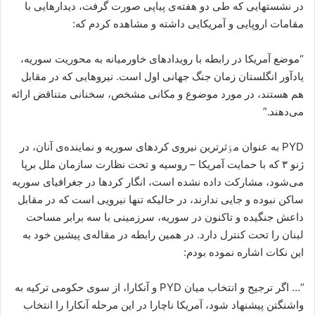
در نشستهایی کە طی دو هفتەی پیاپی صورت گرفت، دیدارهایی با
مقامات اروپایی و آمریکایی داشتە و مشاهدە کردم کە:
“موضع آمریکا در رابطە با رویدادهای خاورمیانە بە محوریت سوریە،
یادآور انگلستان زمان جنگ جهانی اول است. نیروهایی کە در مقابل
هم هستند، در مورد موضوع و مکانی مشخص، سخنانی متناقض ارائە
می‌دهند.”
PYD بە عنوان مٶثرترین نیروی کردهای سوریە و نمایندەی آنان، در
ژنو ٣ کە با حمایت آمریکا – روسیە و تحت نظارت سازمان ملل برپا
می‌شود، مشارکت دادە نشدە است، انگار کردها در جغرافیای سوریە
ساکن نبودە و جایی ندارند، در حالیکە تنها نیرویی است کە در مقابل
داعش جنگیدە و تاکنون در سوریە، سرزمینی با سە برابر مساحت
لبنان را تحت کنترل دارد. در همین رابطە در مقالەی پیشین خود بە
این نکات اشارە نمودە بودم:
“… اگر ترجیح و انتخاب میان PYD و آنکارا، از سوی حکومی ترکیە بە
واشنگتن پیشنهاد شود، آمریکا ناچارا در این مرحلە آنکارا را انتخاب