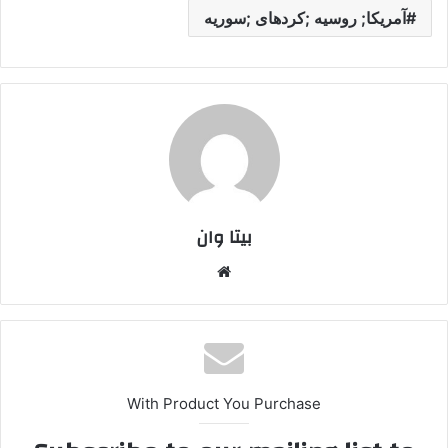
آمریکا; روسیه ;کردهای ;سوریه
بیتا وان
وبس
ایت
With Product You Purchase