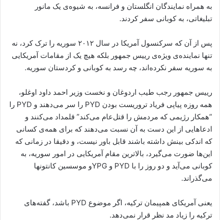
بە همراه نمایندگان انگلستان و فرانسە، بە شیوەی یک مانور
تبلیغاتی، بە کوبانی سفر کردند.
پس از آن که سرکنسول آمریکا در سال ٢٠١٢ سوریە را ترک کرد، نە
تنها نمایندەی ویژەی رییس جمهور بلکە هیچ یک از مقامات آمریکایی
بە سوریە سفر نکردەاند، چە رسد بە کوبانی و کردستان سوریه.
رییس جمهور رجب طیب اردوغان و نخست وزیر احمد داود اوغلو،
همە روزە پیاپی فریاد تروریست بودن PYD را سر می‌دهند و PYD را
“همکار رژیمی کە مردمش را قتل‌عام می‌کند” قلمداد می‌کنند و
ادعاهایی از این دست بە آن نسبت می‌دهند کە برای همەی کسانی
کە اندکی بینش داشتە باشند قابل باور نیست، و دقیقا در زمانی کە
این‌ها ضورت می‌گیرد، بالاترین مقام آمریکایی در امور سوریە، بە
کوبانی می‌آید و دو روز را با PYD و YPGو موسسین کانتونها
می‌گذراند.
یعنی آمریکای همپیمان ترکیە، اگر موضوع PYD باشد، گفتەهای
ترکیە را زیاد مد نظر قرار نمی‌دهد.