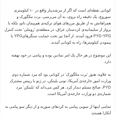
کوبانی نقطەای است کە اگر از مرشدپنار واقع در ١٠ کیلومتری
سوروچ، یک دقیقە راه بروی، بە آن می‌رسی. برت مکگورک و
همراهانش نە از طریق مرزهای هوای ترکیەی هم‌پیمان ناتو، بلکە با
پرواز از سلیمانیەی کردستان عراق، در منطقەی ‘روملی’ تحت کنترل
PYD-YPG فرود آمدند. از آنجا نیز تحت حمایت سنگرهایYPG با
پیمودن کیلومترها، راه بە کوبانی آمدند.
این موضوع در هر حال یک امر نمادین بودە و پیامی در خود نهفتە
دارد.
بە علاوه، هنوز ‘برت مکگورک’ در کوبانی بود کە مرد شمارە دوی
وزارت امور خارجەی آمریکا، تونی بلینکن، در ژنو با رییس مشترک
PYD، صالح مسلم دیدار کرد. هر کس می‌داند کە ‘بلینکن’ مرد
شمارەی دو وزارت خارجەی آمریکا است.
تمامی اینها از سویی پیامی بە کردهای سوریە و از دیگر سو پیامی بە
آنکارا هستند.