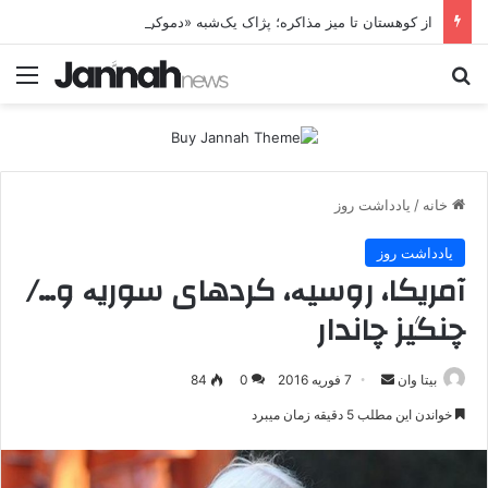
از کوهستان تا میز مذاکره؛ پژاک یک‌شبه «دموکرات» شد!
جستجو برای
منو
خانه
/
یادداشت روز
یادداشت روز
آمریکا، روسیە، کردهای سوریە و…/
چنگیز چاندار
بیتا وان
ا
7 فوریه 2016
0
84
ر
خواندن این مطلب 5 دقیقه زمان میبرد
س
ا
ل