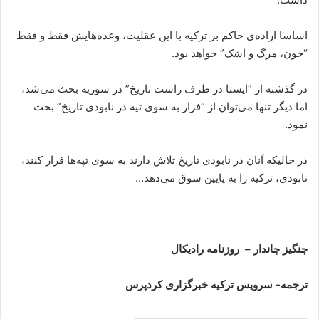
اساسا ارادەی حاکم بر ترکیە با این عقلیت، وعدەهایش فقط و فقط
“خون، مرگ و اشک” خواهد بود.
در گذشتە از “ایستا در طرف راست تاریخ” در سوریە بحث می‌شد،
اما دیگر تنها می‌توان از “فرار بە سوی تپە در نابودی تاریخ” بحث
نمود.
در حالیکە آنان در نابودی تاریخ تلاش دارند بە سوی تپەها فرار کنند،
نابودی، ترکیە را بە پایین سوق می‌دهد…
چنگیز چاندار – روزنامه رادیکال
ترجمه- سرویس ترکیه خبرگزاری کردپرس