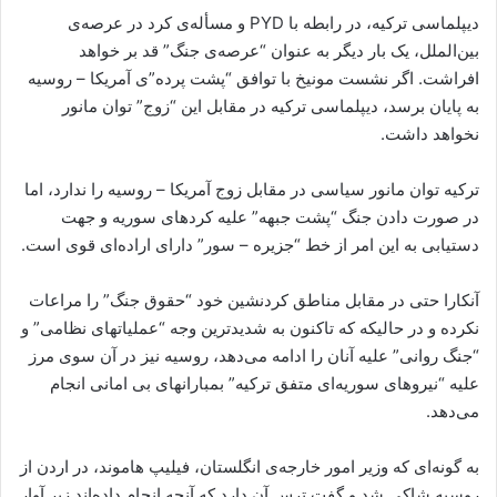
دیپلماسی ترکیە، در رابطە با PYD و مسألەی کرد در عرصەی
بین‌الملل، یک بار دیگر بە عنوان “عرصەی جنگ” قد بر خواهد
افراشت. اگر نشست مونیخ با توافق “پشت پردە”ی آمریکا – روسیە
بە پایان برسد، دیپلماسی ترکیە در مقابل این “زوج” توان مانور
نخواهد داشت.
ترکیە توان مانور سیاسی در مقابل زوج آمریکا – روسیە را ندارد، اما
در صورت دادن جنگ “پشت جبهە” علیە کردهای سوریە و جهت
دستیابی بە این امر از خط “جزیرە – سور” دارای ارادەای قوی است.
آنکارا حتی در مقابل مناطق کردنشین خود “حقوق جنگ” را مراعات
نکردە و در حالیکە کە تاکنون بە شدیدترین وجە “عملیاتهای نظامی” و
“جنگ روانی” علیە آنان را ادامە می‌دهد، روسیە نیز در آن سوی مرز
علیە “نیروهای سوریەای متفق ترکیە” بمبارانهای بی امانی انجام
می‌دهد.
بە گونەای کە وزیر امور خارجەی انگلستان، فیلیپ هاموند، در اردن از
روسیە شاکی شد و گفت ترس آن دارد کە آنچە انجام دادەاند زیر آوار