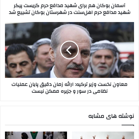
آسمان بوکان هم برای شهید مدافع حرم گریست پیکر
ر
ن
شهید مدافع حرم اهل‌سنت در شهرستان بوکان تشییع شد
د
ه
ک
م
ن
ب
م
ی
ر
ع
د
ا
ا
ی
و
ش
ن
ه
ن
ی
خ
د
س
م
ت
معاون نخست وزیر ترکیه: ارائه زمان دقیق پایان عملیات
د
و
نظامی در سور و جزیره ممکن نیست
ا
ز
ف
ی
ع
ر
ح
ت
نوشته های مشابه
ر
ر
م
ک
گ
ی
ر
ه