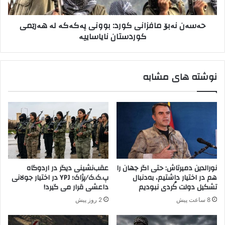
ی
ب
پ
ۆ
حەسەن نەبۆ مافزانی کورد: بوونی پەکەکە لە هەرێمی
.
م
کوردستان نایاساییە
ک
ا
.
ف
ک
ز
د
ا
نوشته های مشابه
ر
ن
س
ی
ن
ک
ج
و
ا
ر
ر
د
:
ب
و
نورالدین دمیرتاش: حتی اگر جهان را
عقب‌نشینی دیگر در اردوگاه
و
هم در اختیار داشتیم، به‌دنبال
پ.ک.ک/پژاک؛ YPJ در اختیار جولانی
ن
تشکیل دولت کُردی نبودیم
داعشی قرار می گیرد!
ی
8 ساعت پیش
2 روز پیش
پ
ە
ک