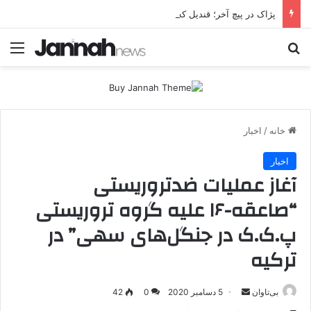
پژاک در پیچ آخر؛ قندیل که خاموش شود، شاخه ایرانی چه خواهد کرد؟
جستجو برای
منو
خانه
/
اخبار
اخبار
آغاز عملیات ضدتروریستی
“صاعقه-۱۶ علیه گروه تروریستی
پ.ک.ک در جنگل‌های سهی” در
ترکیه
بی‌تاوان
ا
5 دسامبر 2020
0
42
ر