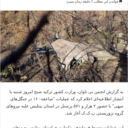
خواندن این مطلب 1 دقیقه زمان میبرد
س
ا
ل
ا
ی
م
ی
ل
به گزارش انجمن بی تاوان، وزارت کشور ترکیه صبح امروز شنبه با
انتشار اطلاعیه‌ای اعلام کرد که عملیات “صاعقه- ۱۶ در جنگل‌های
سهی” با حضور ۲ هزار و ۵۷۱ پرسنل در استان بیتلیس علیه نیروهای
گروه تروریستی پ.ک.ک آغاز شد.
این عملیات‌ توسط فرماندهی ژاندارمری استان بیتلیس به منظور