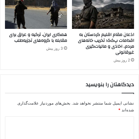
ە
ک
ە
ل
ە
اذعان مقام اقلیم کردستان به
همکاری ایران، ترکیه و عراق برای
اقدامات پ‌ک‌ک؛ تخریب خانه‌های
مقابله با گروه‌های تجزیه‌طلب
ه
مردم، اخاذی و مالیات‌گیری
ە
3 روز پیش
غیرقانونی
ر
ێ
2 روز پیش
م
ی
ک
دیدگاهتان را بنویسید
و
ر
د
نشانی ایمیل شما منتشر نخواهد شد.
بخش‌های موردنیاز علامت‌گذاری
س
شده‌اند
*
ت
ا
د
ن
ی
ن
ا