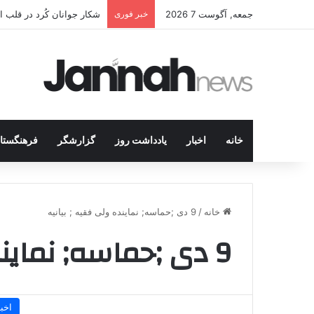
جمعه, آگوست 7 2026
خبر فوری
شکار جوانان کُرد در قلب 
خانه
اخبار
یادداشت روز
گزارشگر
فرهنگستا
خانه
/
9 دی ;حماسه; نماینده ولی فقیه ; بیانیه
9 دی ;حماسه; نماینده ولی فقیه ; بیانیه
اخبا