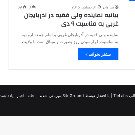
بیتا وان
31 دسامبر 2015
0
69
بیانیه نماینده ولی فقیه در آذربایجان
غربی به مناسبت ۹ دی
نماینده ولی فقیه در آذربایجان غربی و امام جمعه ارومیه
به مناسبت فرارسیدن روز بصیرت و میثاق امت با ولایت…
بیشتر بخوانید »
TieLab
| با افتخار توسط
SiteGround
میزبانی شده
خانه
اخبار
یادداشت 