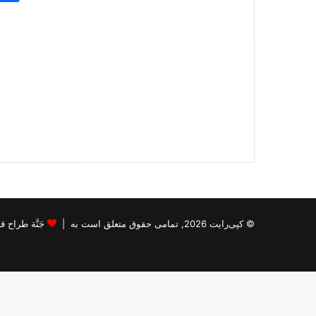
© کپی‌رایت 2026, تمامی حقوق متعلق است به |
جَنَّة طراح قالب s