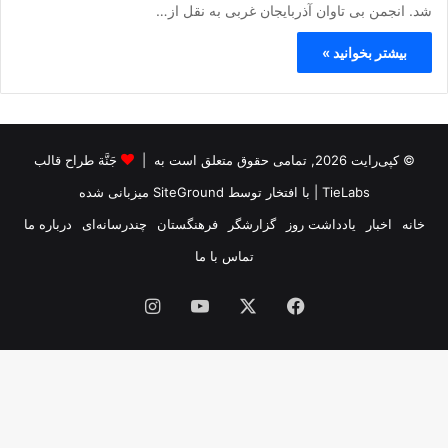
شد. انجمن بی تاوان آذربایجان غربی به نقل از…
بیشتر بخوانید »
© کپی‌رایت 2026, تمامی حقوق متعلق است به |
جَنَّة طراح قالب
TieLabs
| با افتخار توسط
SiteGround
میزبانی شده
خانه
اخبار
یادداشت روز
گزارشگر
فرهنگستان
چندرسانه‌ای
درباره ما
تماس با ما
فیس
X
یوتیوب
اینستاگرام
بوک