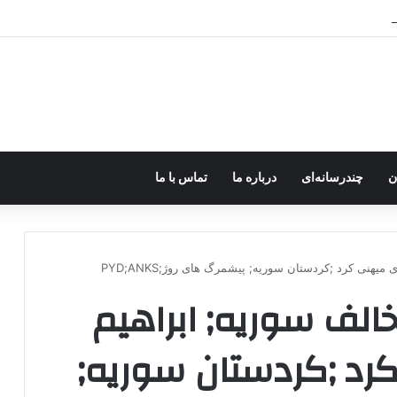
رزه مسلحانه در میان کردها اعتبار گذشته را ندارد؟
ن
چندرسانه‌ای
درباره ما
تماس با ما
هنی کرد ;کردستان سوریه; پیشمرگ های روژ;PYD;ANKS
لف سوریه; ابراهیم
رد ;کردستان سوریه;