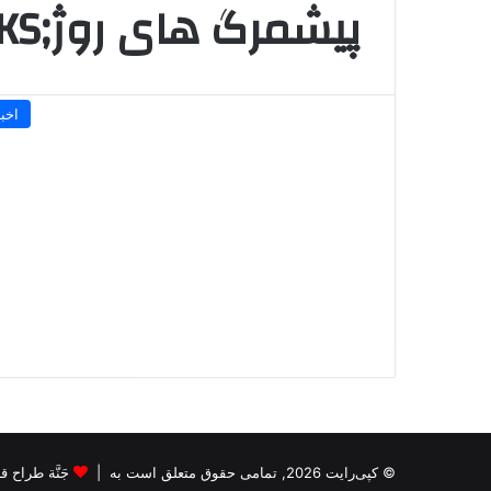
پیشمرگ های روژ;PYD;ANKS
اخبا
© کپی‌رایت 2026, تمامی حقوق متعلق است به |
جَنَّة طراح قالب s