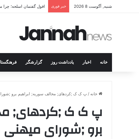
شنبه, آگوست 8 2026
خبر فوری
افول گفتمان اسلحه؛ چرا مبا
خانه
اخبار
یادداشت روز
گزارشگر
فرهنگستا
خانه
/
پ ک ک ;کردهای; مخالف سوریه; ابراهیم برو ;شورای می
پ ک ک ;کردهای; مخا
برو ;شورای میهنی ک