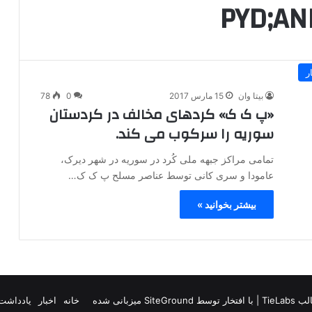
ر
بیتا وان
15 مارس 2017
0
78
«پ ک ک» کردهای مخالف در کردستان
سوریه را سرکوب می کند.
تمامی مراکز جبهه ملی کُرد در سوریه در شهر دیرک،
عامودا و سری کانی توسط عناصر مسلح پ ک ک…
بیشتر بخوانید »
TieLab
| با افتخار توسط
SiteGround
میزبانی شده
خانه
اخبار
یادداشت 