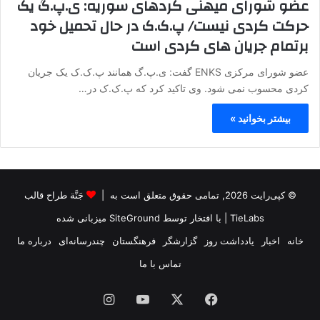
عضو شورای میهنی کردهای سوریه: ی.پ.گ یک
حرکت کردی نیست/ پ.ک.ک در حال تحمیل خود
برتمام جریان های کردی است
عضو شورای مرکزی ENKS گفت: ی.پ.گ همانند پ.ک.ک یک جریان
کردی محسوب نمی شود. وی تاکید کرد که پ.ک.ک در…
بیشتر بخوانید »
© کپی‌رایت 2026, تمامی حقوق متعلق است به |
جَنَّة طراح قالب
TieLabs
| با افتخار توسط
SiteGround
میزبانی شده
خانه
اخبار
یادداشت روز
گزارشگر
فرهنگستان
چندرسانه‌ای
درباره ما
تماس با ما
فیس
X
یوتیوب
اینستاگرام