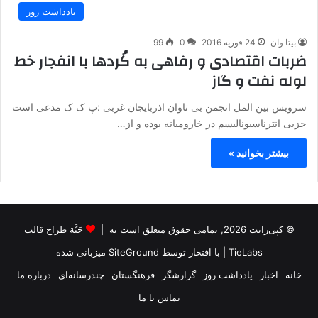
یادداشت روز
بیتا وان
24 فوریه 2016
0
99
ضربات اقتصادی و رفاهی به کُردها با انفجار خط
لوله نفت و گاز
سرویس بین المل انجمن بی تاوان اذربایجان غربی :پ ک ک مدعی است
حزبی انترناسیونالیسم در خارومیانه بوده و از…
بیشتر بخوانید »
© کپی‌رایت 2026, تمامی حقوق متعلق است به |
جَنَّة طراح قالب
TieLabs
| با افتخار توسط
SiteGround
میزبانی شده
خانه
اخبار
یادداشت روز
گزارشگر
فرهنگستان
چندرسانه‌ای
درباره ما
تماس با ما