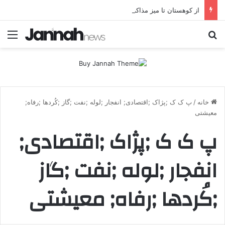
از کوهستان تا میز مذاکره؛ پژاک یک‌شبه «دموکرات» شد!
جستجو برای
منو
خانه
/
پ ک ک ;پژاک ;اقتصادی; انفجار ;لوله ;نفت ;گاز ;کُردها ;رفاه;
معیشتی
پ ک ک ;پژاک ;اقتصادی;
انفجار ;لوله ;نفت ;گاز
;کُردها ;رفاه; معیشتی