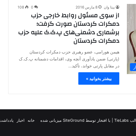
بیتا وان
8 مارس 2016
0
108
از سوی مسئول روابط خارجی حزب
دمکرات کردستان صورت گرفت؛
برشماری دشمنی‌های پ.ک.ک علیه‌ حزب
دمکرات کردستان
هیمن هورامی، عضو رهبری حزب دمکرات کردستان
(پارتی) ضمن یادآوری آنچه‌ وی، اقدامات دشمنانه‌ پ.ک.ک
در مقابل پارتی خواند، تأکید…
ر
بیشتر بخوانید »
TieLab
| با افتخار توسط
SiteGround
میزبانی شده
خانه
اخبار
یادداشت 