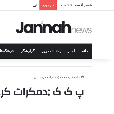
شنبه, آگوست 8 2026
خبر فوری
از رؤیای «تهران از مسیر 
خانه
اخبار
یادداشت روز
گزارشگر
فرهنگستا
خانه
/
پ ک ک ;دمکرات کردستان
پ ک ک ;دمکرات کر