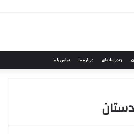
کردستان» تا شکست پروژه موساد؛ جای خالی پژاک در یک سناریوی سوخته
ن
چندرسانه‌ای
درباره ما
تماس با ما
دستان