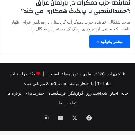
نماینده حزب دمکرات در پارلمان عراق
:”حشدالشعبی با پ.ک.ک همکاری می کند”
ماجد شنگالی نماینده حزب دموکرات کردستان در مجلس عراق اظهار
داشت که بخشی از نیروهای پ.ک.ک مستقر در شنگال را…
بیشتر بخوانید »
© کپی‌رایت 2026, تمامی حقوق متعلق است به |
جَنَّة طراح قالب
TieLabs
| با افتخار توسط
SiteGround
میزبانی شده
خانه
اخبار
یادداشت روز
گزارشگر
فرهنگستان
چندرسانه‌ای
درباره ما
تماس با ما
فیس
X
یوتیوب
اینستاگرام
بوک