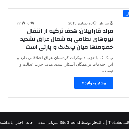
ر
بیتا وان
26 دسامبر 2015
0
77
مراد قاراییلان: هدف ترکیه از انتقال
نیروهای نظامی به شمال عراق تشدید
خصومتها میان پ.ک.ک و پارتی است
پ.ک.ک با حزب دموکرات کردستان عراق اختلافاتی دارد و
این اختلافات بر همگان آشکار است. هدف حزب عدالت و
توسعه…
بیشتر بخوانید »
TieLab
| با افتخار توسط
SiteGround
میزبانی شده
خانه
اخبار
یادداشت 