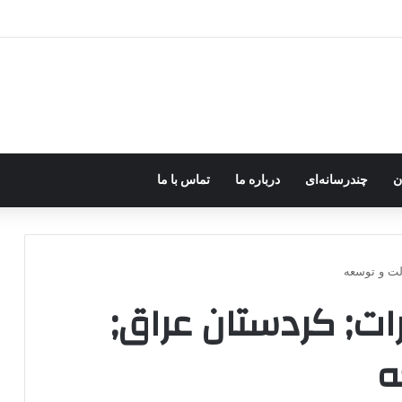
ره؛ پژاک یک‌شبه «دموکرات» شد!
ن
چندرسانه‌ای
درباره ما
تماس با ما
ت و توسعه
ت; کردستان عراق;
ه