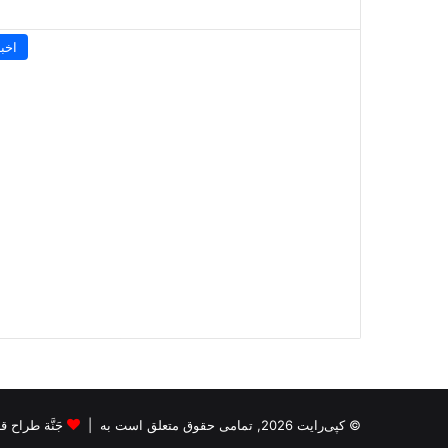
اخبا
© کپی‌رایت 2026, تمامی حقوق متعلق است به |
جَنَّة طراح قالب s