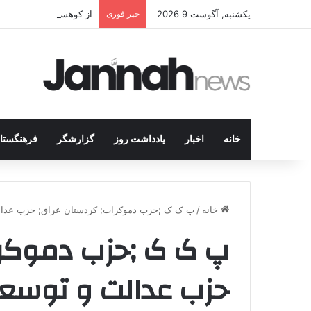
یکشنبه, آگوست 9 2026
خبر فوری
از کوهستان تا میز مذاک
خانه
اخبار
یادداشت روز
گزارشگر
فرهنگستا
خانه
/
پ ک ک ;حزب دموکرات; کردستان عراق; حزب عدال
پ ک ک ;حزب دموکرا
حزب عدالت و توسع