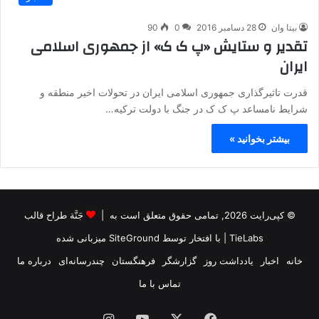
بیتا وان
28 دسامبر 2016
0
90
تقدیر و ستایش «پ ک ک» از جمهوری اسلامی
ایران
قدرت تاثیرگذاری جمهوری اسلامی ایران در تحولات اخیر منطقه و
شرایط نامساعد پ ک ک در جنگ با دولت ترکیه…
بیشتر بخوانید »
© کپی‌رایت 2026, تمامی حقوق متعلق است به |
جَنَّة طراح قالب
TieLabs
| با افتخار توسط
SiteGround
میزبانی شده
خانه
اخبار
یادداشت روز
گزارشگر
فرهنگستان
چندرسانه‌ای
درباره ما
تماس با ما
فیس
X
یوتیوب
اینستاگرام