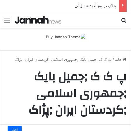
پژاک در پیچ آخر؛ قندیل که خاموش شود، شاخه ایرانی چه خواهد کرد؟
جستجو برای
منو
خانه
/
پ ک ک ;جمیل بایک ;جمهوری اسلامی ;کردستان ایران ;پژاک
پ ک ک ;جمیل بایک
;جمهوری اسلامی
;کردستان ایران ;پژاک
اخبار