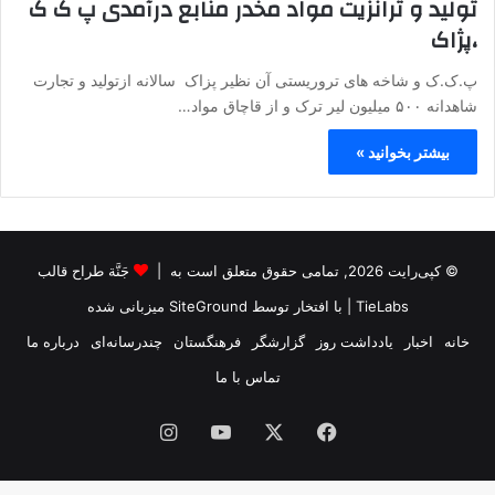
تولید و ترانزیت مواد مخدر منابع درآمدی پ ک ک
،پژاک
پ.ک.ک و شاخه های تروریستی آن نظیر پزاک سالانه ازتولید و تجارت
شاهدانه ۵۰۰ میلیون لیر ترک و از قاچاق مواد…
بیشتر بخوانید »
© کپی‌رایت 2026, تمامی حقوق متعلق است به |
جَنَّة طراح قالب
TieLabs
| با افتخار توسط
SiteGround
میزبانی شده
خانه
اخبار
یادداشت روز
گزارشگر
فرهنگستان
چندرسانه‌ای
درباره ما
تماس با ما
فیس
X
یوتیوب
اینستاگرام
بوک