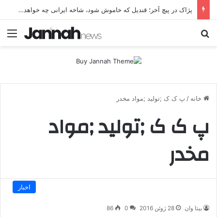
پژاک در پیچ آخر؛ قندیل که خاموش شود، شاخه ایرانی چه خواهد کرد؟
جستجو برای
منو
خانه
/
پ ک ک ;تولید ;مواد مخدر
پ ک ک ;تولید ;مواد
مخدر
اخبار
بیتا وان
28 ژوئن 2016
0
86