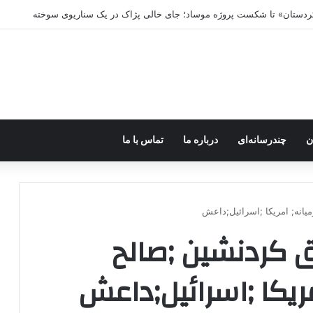
 کردستان» تا شکست پروژه موساد؛ جای خالی پژاک در یک سناریوی سوخته
ن
چندرسانه‌ای
درباره ما
تماس با ما
انه; امریکا ;اسرائیل;داعش
ق کردنشین ;صالح
ریکا ;اسرائیل;داعش