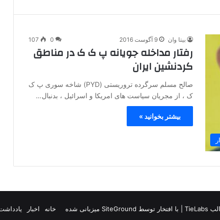
بیتا وان
9 آگوست 2016
0
107
رفتار مداخله جویانه پ ک ک در مناطق
کردنشین ایران
صالح مسلم سرگرده تروریستی (PYD) شاخه سوری پ ک
ک ، از مجریان سیاست های امریکا و اسرائیل ، بدنبال…
بیشتر بخوانید »
ر
TieLab
| با افتخار توسط
SiteGround
میزبانی شده
خانه
اخبار
یادداشت 