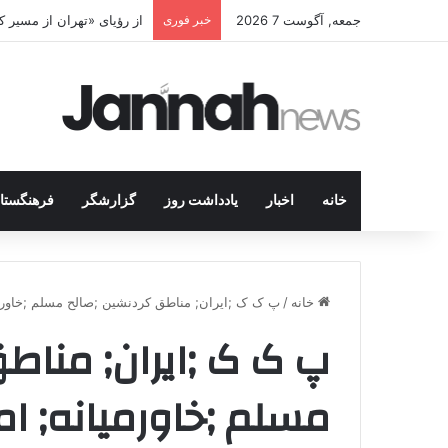
جمعه, آگوست 7 2026
خبر فوری
از رؤیای «تهران از مسیر
خانه
اخبار
یادداشت روز
گزارشگر
فرهنگستا
خانه
/
پ ک ک ;ایران; مناطق کردنشین ;صالح مسلم ;خاورمی
پ ک ک ;ایران; مناط
مسلم ;خاورمیانه; ام