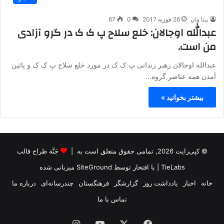
بیتا وان
26 فوریه 2017
0
67
عبدالله اوجالان: خلع سلاح پ ک ک در گرو آزادی
من است.
عبدالله اوجالان رهبر زندانی پ ک ک در مورد خلع سلاح پ ک ک و پائین
آمدن همه عناصر گروه…
بیشتر بخوانید »
© کپی‌رایت 2026, تمامی حقوق متعلق است به |
جَنَّة طراح قالب
TieLabs
| با افتخار توسط
SiteGround
میزبانی شده
خانه
اخبار
یادداشت روز
گزارشگر
فرهنگستان
چندرسانه‌ای
درباره ما
تماس با ما
فیس
X
یوتیوب
اینستاگرام