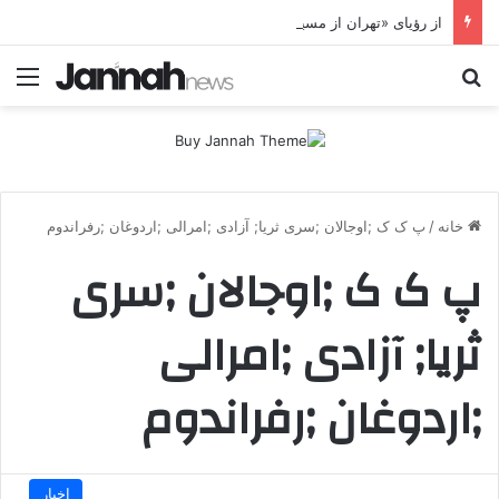
از رؤیای «تهران از مسیر کردستان» تا شکست پروژه موساد؛ جای خالی پژاک در یک سناریوی سوخته
جستجو برای
منو
خانه
/
پ ک ک ;اوجالان ;سری ثریا; آزادی ;امرالی ;اردوغان ;رفراندوم
پ ک ک ;اوجالان ;سری
ثریا; آزادی ;امرالی
;اردوغان ;رفراندوم
اخبار