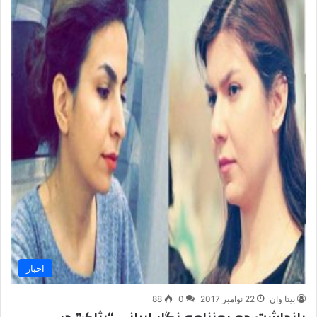
اخبار
بیتا وان
22 نوامبر 2017
0
88