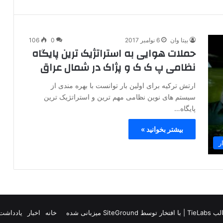
بیتا وان
6 نوامبر 2017
0
106
حملات هوایی به استراتژیک ترین پایگاه
نظامی پ ک ک و پژاک در شمال عراق
ارتش ترکیه برای اولین بار توانست با بهره مندی از
سیستم های نوین نظامی مهم ترین و استراتژیک ترین
پایگاه…
بیشتر بخوانید »
ر
TieLab
| با افتخار توسط
SiteGround
میزبانی شده
خانه
اخبار
یادداشت 