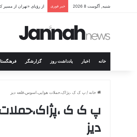
شنبه, آگوست 8 2026
خبر فوری
از رؤیای «تهران از مسیر 
خانه
اخبار
یادداشت روز
گزارشگر
فرهنگستا
خانه
/
پ ک ک ،پژاک،حملات هوایی،اسوس،قلعه دیز
پ ک ک ،پژاک،حملا
دیز